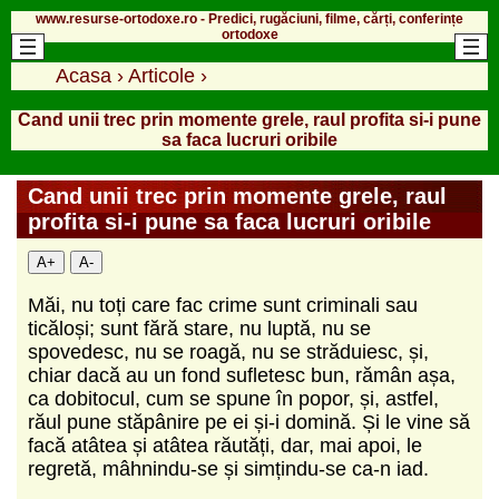
www.resurse-ortodoxe.ro - Predici, rugăciuni, filme, cărți, conferințe
ortodoxe
Acasa
›
Articole
›
Cand unii trec prin momente grele, raul profita si-i pune
sa faca lucruri oribile
Cand unii trec prin momente grele, raul
profita si-i pune sa faca lucruri oribile
A+
A-
Măi, nu toți care fac crime sunt criminali sau
ticăloși; sunt fără stare, nu luptă, nu se
spovedesc, nu se roagă, nu se străduiesc, și,
chiar dacă au un fond sufletesc bun, rămân așa,
ca dobitocul, cum se spune în popor, și, astfel,
răul pune stăpânire pe ei și-i domină. Și le vine să
facă atâtea și atâtea răutăți, dar, mai apoi, le
regretă, mâhnindu-se și simțindu-se ca-n iad.