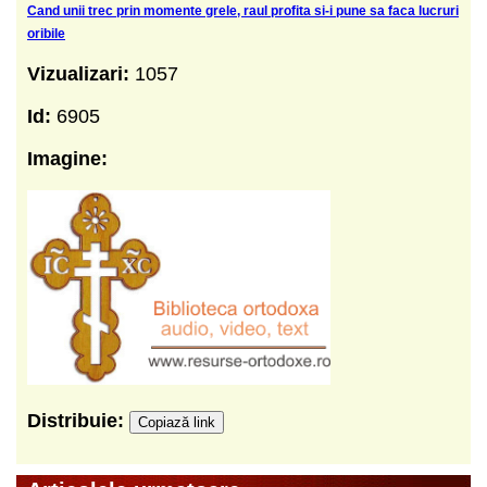
Cand unii trec prin momente grele, raul profita si-i pune sa faca lucruri
oribile
Vizualizari:
1057
Id:
6905
Imagine:
Distribuie:
Copiază link