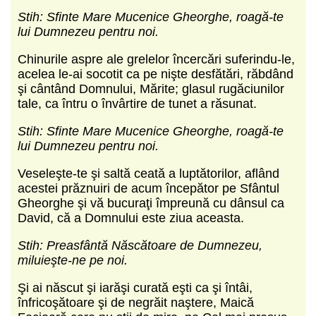
Stih: Sfinte Mare Mucenice Gheorghe, roagă-te
lui Dumnezeu pentru noi.
Chinurile aspre ale grelelor încercări suferindu-le,
acelea le-ai socotit ca pe nişte desfătări, răbdând
şi cântând Domnului, Mărite; glasul rugăciunilor
tale, ca întru o învârtire de tunet a răsunat.
Stih: Sfinte Mare Mucenice Gheorghe, roagă-te
lui Dumnezeu pentru noi.
Veseleşte-te şi saltă ceată a luptătorilor, aflând
acestei prăznuiri de acum începător pe Sfântul
Gheorghe şi vă bucuraţi împre­ună cu dânsul ca
David, că a Domnului este ziua aceasta.
Stih: Preasfântă Născătoare de Dumnezeu,
miluieşte-ne pe noi.
Şi ai născut şi iarăşi curată eşti ca şi întâi,
înfricoşătoare şi de negrăit naştere, Maică