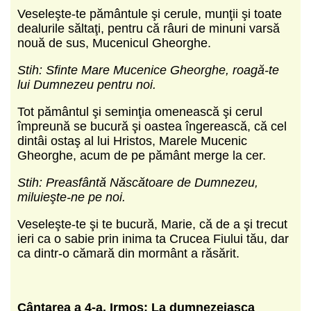
Veseleşte-te pământule şi cerule, munţii şi toate
dealurile săltaţi, pentru că râuri de minuni varsă
nouă de sus, Mucenicul Gheor­ghe.
Stih: Sfinte Mare Mucenice Gheorghe, roagă-te
lui Dumnezeu pentru noi.
Tot pământul şi seminţia ome­nească şi cerul
împreună se bucură şi oastea îngerească, că cel
dintâi ostaş al lui Hristos, Marele Mucenic
Gheorghe, acum de pe pământ merge la cer.
Stih: Preasfântă Născătoare de Dumnezeu,
miluieşte-ne pe noi.
Veseleşte-te şi te bucură, Marie, că de a şi trecut
ieri ca o sabie prin inima ta Crucea Fiului tău, dar
ca dintr-o cămară din mormânt a răsărit.
C
ântarea a 4-a.
Irmos: La dumnezeiasca