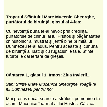
Troparul Sfântului Mare Mucenic Gheorghe,
purtătorul de biruinţă
, glasul al 4-lea:
Cu nevoinţă bună te-ai nevoit prin credinţă,
purtătorule de chinuri al lui Hristos şi păgânătatea
chinuitorilor ai mustrat şi jertfă bine primită lui
Dumnezeu te-ai adus. Pentru aceasta şi cunună
de biruinţă ai luat; şi cu rugăciunile tale, Sfinte,
tuturor le dai iertare de greşeli.
Cântarea 1
, glasul 1.
Irmos: Ziua Învierii...
Stih: Sfinte Mare Mucenice Gheorghe, roagă-te
lui Dumnezeu pentru noi.
Mai presus decât soarele a strălucit pomenirea ta
acum, Mucenice înarmat al lui Hristos. Căci ca