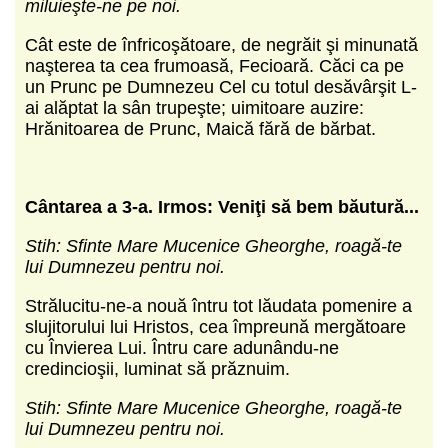
miluieşte-ne pe noi.
Cât este de înfricoşătoare, de negrăit şi minunată
naşterea ta cea frumoasă, Fecioară. Căci ca pe
un Prunc pe Dumnezeu Cel cu totul desăvârşit L-
ai alăptat la sân trupeşte; uimitoare auzire:
Hrănitoarea de Prunc, Maică fără de bărbat.
C
ântarea a 3-a.
Irmos: Veniţi să bem băutură...
Stih: Sfinte Mare Mucenice Gheorghe, roagă-te
lui Dumnezeu pentru noi.
Strălucitu-ne-a nouă întru tot lăudata pomenire a
slujitorului lui Hristos, cea împreună mergă­toare
cu Învierea Lui. Întru care adunându-ne
credincioşii, lumi­nat să prăznuim.
Stih: Sfinte Mare Mucenice Gheorghe, roagă-te
lui Dumnezeu pentru noi.