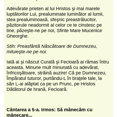
Adevărate prieten al lui Hristos şi mai marele
luptătorilor Lui, prealuminate luminător al lumii,
stea prealuminoasă, sfeşnic preastrălucitor,
păzitorule neadormit al celor ce te cinstesc pe
tine, păzeşte-ne pe noi, Sfinte Mare Mucenice
Gheorghe.
Stih: Preasfântă Născătoare de Dumnezeu,
miluieşte-ne pe noi.
Iată ai şi născut Curată şi Fecioară ai rămas întru
aceasta. Minune mult minunată cu adevărat,
înfricoşătoare, străină auzire! Că pe Dumnezeu,
Împăratul tuturor, purtându-L în braţele tale, la
sân L-ai alăptat ca pe un Prunc, pe Hristos
Dătătorul de hrană, Fecioară.
C
ântarea a 5-a.
Irmos: Să mânecăm cu
mânecare...