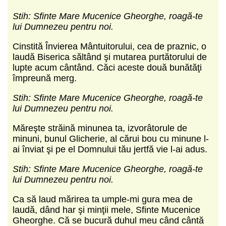
Stih: Sfinte Mare Mucenice Gheorghe, roagă-te
lui Dumnezeu pentru noi.
Cinstită Învierea Mântuito­rului, cea de praznic, o
laudă Biserica săltând şi mutarea purtătorului de
lupte acum cântând. Căci aceste două bunătăţi
împreună merg.
Stih: Sfinte Mare Mucenice Gheorghe, roagă-te
lui Dumnezeu pentru noi.
Măreşte străină minunea ta, izvorâtorule de
minuni, bunul Glicherie, al cărui bou cu minune l-
ai înviat şi pe el Domnului tău jertfă vie l-ai adus.
Stih: Sfinte Mare Mucenice Gheorghe, roagă-te
lui Dumnezeu pentru noi.
Ca să laud mărirea ta umple-mi gura mea de
laudă, dând har şi minţii mele, Sfinte Mucenice
Gheorghe. Că se bucură duhul meu când cântă