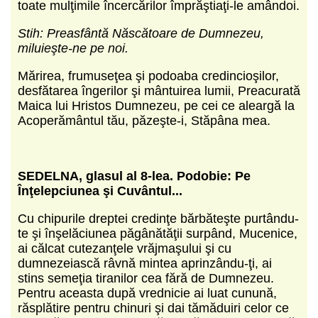
toate mulţimile încercărilor împrăştiaţi-le amândoi.
Stih: Preasfântă Născătoare de Dumnezeu,
miluieşte-ne pe noi.
Mărirea, frumuseţea şi podoaba credincioşilor,
desfătarea îngerilor şi mântuirea lumii, Preacurată
Maica lui Hristos Dumnezeu, pe cei ce aleargă la
Acoperământul tău, păzeşte-i, Stăpâna mea.
SEDELNA, glasul al 8-lea.
Podobie: Pe
Înţelepciunea şi Cuvântul...
Cu chipurile dreptei credinţe bărbăteşte purtându-
te şi înşelăciunea păgânătăţii surpând, Mucenice,
ai călcat cutezanţele vrăjmaşului şi cu
dumnezeiască râvnă mintea aprinzându-ţi, ai
stins semeţia tiranilor cea fără de Dumnezeu.
Pentru aceasta după vrednicie ai luat cunună,
răsplătire pentru chinuri şi dai tămăduiri celor ce