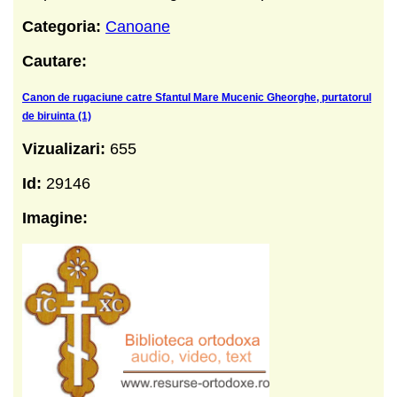
Categoria:
Canoane
Cautare:
Canon de rugaciune catre Sfantul Mare Mucenic Gheorghe, purtatorul
de biruinta (1)
Vizualizari:
655
Id:
29146
Imagine: