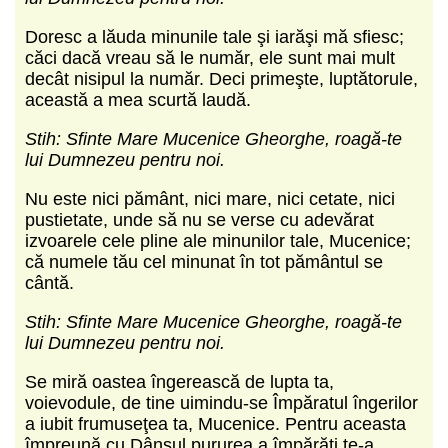
Doresc a lăuda minunile tale şi iarăşi mă sfiesc;
căci dacă vreau să le număr, ele sunt mai mult
decât nisipul la număr. Deci primeşte, luptătorule,
această a mea scurtă laudă.
Stih: Sfinte Mare Mucenice Gheorghe, roagă-te
lui Dumnezeu pentru noi.
Nu este nici pământ, nici mare, nici cetate, nici
pustietate, unde să nu se verse cu adevărat
izvoarele cele pline ale minunilor tale, Mucenice;
că numele tău cel minunat în tot pământul se
cântă.
Stih: Sfinte Mare Mucenice Gheorghe, roagă-te
lui Dumnezeu pentru noi.
Se miră oastea îngerească de lupta ta,
voievodule, de tine uimindu-se Împăratul îngerilor
a iubit frumuseţea ta, Mucenice. Pentru aceasta
împreună cu Dânsul pururea a împărăţi te-a