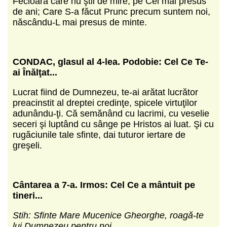
Fecioară care nu ştii de mire, pe Cel mai presus
de ani; Care S-a făcut Prunc precum suntem noi,
născându-L mai presus de minte.
CONDAC, glasul al 4-lea. Podobie: Cel Ce Te-
ai Înălţat...
Lucrat fiind de Dumnezeu, te-ai arătat lucrător
preacinstit al dreptei credinţe, spicele virtuţilor
adunându-ţi. Că semănând cu lacrimi, cu veselie
seceri şi luptând cu sânge pe Hristos ai luat. Şi cu
rugăciunile tale sfinte, dai tuturor iertare de
greşeli.
C
ântarea a 7-a.
Irmos: Cel Ce a m
ântuit pe
tineri...
Stih: Sfinte Mare Mucenice Gheorghe, roagă-te
lui Dumnezeu pentru noi.