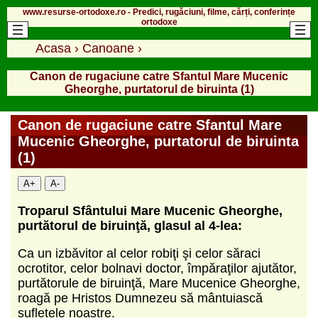
www.resurse-ortodoxe.ro - Predici, rugăciuni, filme, cărți, conferințe
ortodoxe
Acasa
›
Canoane
›
Canon de rugaciune catre Sfantul Mare Mucenic
Gheorghe, purtatorul de biruinta (1)
Canon de rugaciune catre Sfantul Mare
Mucenic Gheorghe, purtatorul de biruinta
(1)
A+
A-
Troparul Sfântului Mare Mucenic Gheorghe,
purtătorul de biruinţă
, glasul al 4-lea:
Ca un izbăvitor al celor robiţi şi celor săraci
ocrotitor, celor bolnavi doctor, împăraţilor ajutător,
purtătorule de biruinţă, Mare Mucenice Gheorghe,
roagă pe Hristos Dumnezeu să mântu­iască
sufletele noastre.