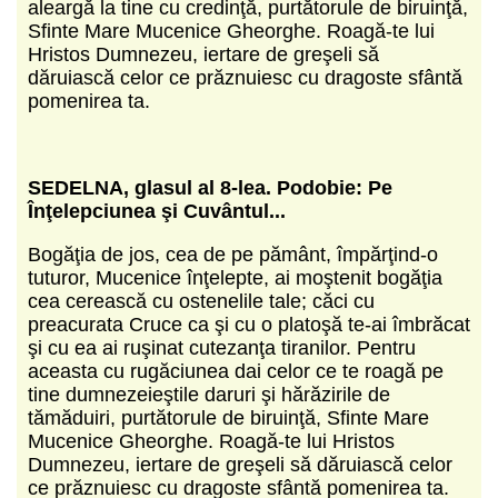
aleargă la tine cu credinţă, purtătorule de biruinţă,
Sfinte Mare Mucenice Gheorghe. Roagă-te lui
Hristos Dumnezeu, iertare de greşeli să
dăruiască celor ce prăznuiesc cu dragoste sfântă
pomenirea ta.
SEDELNA, glasul al 8-lea.
Podobie: Pe
Înţelepciunea şi Cuvântul...
Bogăţia de jos, cea de pe pământ, împărţind-o
tuturor, Mucenice înţelepte, ai moştenit bogăţia
cea cerească cu ostenelile tale; căci cu
preacurata Cruce ca şi cu o platoşă te-ai îmbrăcat
şi cu ea ai ruşinat cutezanţa tiranilor. Pentru
aceasta cu rugăciunea dai celor ce te roagă pe
tine dumnezeieştile daruri şi hărăzirile de
tămăduiri, purtătorule de biruinţă, Sfinte Mare
Mucenice Gheorghe. Roagă-te lui Hristos
Dumnezeu, iertare de greşeli să dăruiască celor
ce prăznuiesc cu dragoste sfântă pomenirea ta.