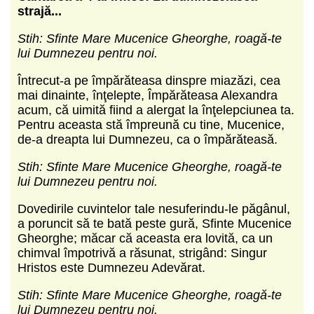
strajă...
Stih: Sfinte Mare Mucenice Gheorghe, roagă-te
lui Dumnezeu pentru noi.
Întrecut-a pe împărăteasa dinspre miazăzi, cea
mai dinainte, înţelepte, Împărăteasa Alexandra
acum, că uimită fiind a alergat la înţelepciunea ta.
Pentru aceasta stă împreună cu tine, Mucenice,
de-a dreapta lui Dumnezeu, ca o împărăteasă.
Stih: Sfinte Mare Mucenice Gheorghe, roagă-te
lui Dumnezeu pentru noi.
Dovedirile cuvintelor tale nesuferindu-le păgânul,
a poruncit să te bată peste gură, Sfinte Mucenice
Gheorghe; măcar că aceasta era lovită, ca un
chimval împotrivă a răsunat, strigând: Singur
Hristos este Dumnezeu Adevărat.
Stih: Sfinte Mare Mucenice Gheorghe, roagă-te
lui Dumnezeu pentru noi.