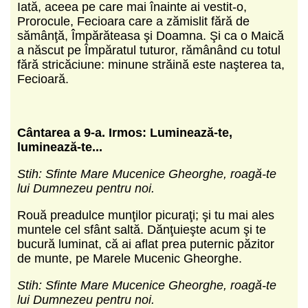
Iată, aceea pe care mai înainte ai vestit-o,
Prorocule, Fecioara care a zămislit fără de
sămânţă, Împărăteasa şi Doamna. Şi ca o Maică
a născut pe Împăratul tuturor, rămânând cu totul
fără stricăciune: minune străină este naşterea ta,
Fecioară.
C
ântarea a 9-a.
Irmos: Luminează-te,
luminează-te...
Stih: Sfinte Mare Mucenice Gheorghe, roagă-te
lui Dumnezeu pentru noi.
Rouă preadulce munţilor picuraţi; şi tu mai ales
muntele cel sfânt saltă. Dănţuieşte acum şi te
bucură luminat, că ai aflat prea puternic păzitor
de munte, pe Marele Mucenic Gheorghe.
Stih: Sfinte Mare Mucenice Gheorghe, roagă-te
lui Dumnezeu pentru noi.