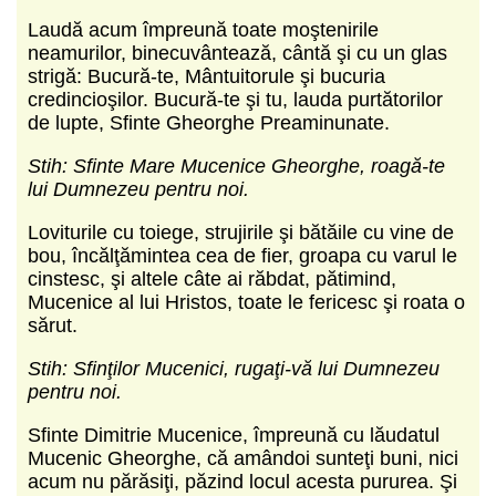
Laudă acum împreună toate moştenirile
neamurilor, binecu­vântează, cântă şi cu un glas
strigă: Bucură-te, Mântuitorule şi bucuria
credincioşilor. Bucură-te şi tu, lauda purtătorilor
de lupte, Sfinte Gheorghe Preaminunate.
Stih: Sfinte Mare Mucenice Gheorghe, roagă-te
lui Dumnezeu pentru noi.
Loviturile cu toiege, strujirile şi bătăile cu vine de
bou, încălţămintea cea de fier, groapa cu varul le
cinstesc, şi altele câte ai răbdat, pătimind,
Mucenice al lui Hristos, toate le fericesc şi roata o
sărut.
Stih: Sfinţilor Mucenici, rugaţi-vă lui Dumnezeu
pentru noi.
Sfinte Dimitrie Mucenice, împreună cu lăudatul
Mucenic Gheorghe, că amândoi sunteţi buni, nici
acum nu părăsiţi, păzind locul acesta pururea. Şi