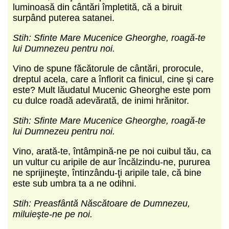
luminoasă din cântări împletită, că a biruit
surpând puterea satanei.
Stih: Sfinte Mare Mucenice Gheorghe, roagă-te
lui Dumnezeu pentru noi.
Vino de spune făcătorule de cântări, prorocule,
dreptul acela, care a înflorit ca finicul, cine şi care
este? Mult lăudatul Mucenic Gheor­ghe este pom
cu dulce roadă adevărată, de inimi hrănitor.
Stih: Sfinte Mare Mucenice Gheorghe, roagă-te
lui Dumnezeu pentru noi.
Vino, arată-te, întâmpină-ne pe noi cuibul tău, ca
un vultur cu aripile de aur încălzindu-ne, pururea
ne sprijineşte, întinzându-ţi aripile tale, că bine
este sub umbra ta a ne odihni.
Stih: Preasfântă Născătoare de Dumnezeu,
miluieşte-ne pe noi.