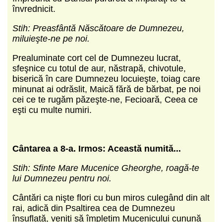
învrednicit.
Stih: Preasfântă Născătoare de Dumnezeu,
miluieşte-ne pe noi.
Prealuminate cort cel de Dumnezeu lucrat,
sfeşnice cu totul de aur, năstrapă, chivotule,
biserică în care Dumnezeu locuieşte, toiag care
minunat ai odrăslit, Maică fără de bărbat, pe noi
cei ce te rugăm păzeşte-ne, Fecioară, Ceea ce
eşti cu multe numiri.
C
ântarea a 8-a.
Irmos: Această numită...
Stih: Sfinte Mare Mucenice Gheorghe, roagă-te
lui Dumnezeu pentru noi.
Cântări ca nişte flori cu bun miros culegând din alt
rai, adică din Psaltirea cea de Dumnezeu
însuflată, veniţi să împletim Mucenicului cunună