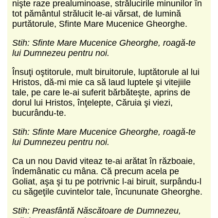
nişte raze prealuminoase, strălucirile minunilor în
tot pământul strălucit le-ai vărsat, de lumină
purtătorule, Sfinte Mare Mucenice Gheorghe.
Stih: Sfinte Mare Mucenice Gheorghe, roagă-te
lui Dumnezeu pentru noi.
Însuţi oştitorule, mult biruitorule, luptătorule al lui
Hristos, dă-mi mie ca să laud luptele şi vitejiile
tale, pe care le-ai suferit bărbăteşte, aprins de
dorul lui Hristos, înţelepte, Căruia şi viezi,
bucurându-te.
Stih: Sfinte Mare Mucenice Gheorghe, roagă-te
lui Dumnezeu pentru noi.
Ca un nou David viteaz te-ai arătat în războaie,
îndemânatic cu mâna. Că precum acela pe
Goliat, aşa şi tu pe potrivnic l-ai biruit, surpându-l
cu săgeţile cuvintelor tale, încununate Gheorghe.
Stih: Preasfântă Născătoare de Dumnezeu,