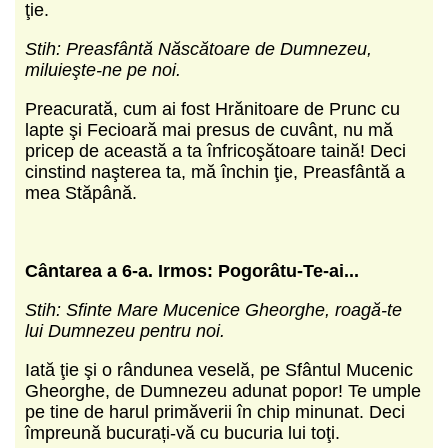
ţie.
Stih: Preasfântă Născătoare de Dumnezeu,
miluieşte-ne pe noi.
Preacurată, cum ai fost Hrănitoare de Prunc cu
lapte şi Fecioară mai presus de cuvânt, nu mă
pricep de această a ta înfricoşătoare taină! Deci
cinstind naşterea ta, mă închin ţie, Preasfântă a
mea Stăpână.
C
ântarea a 6-a.
Irmos: Pogor
âtu-Te-ai...
Stih: Sfinte Mare Mucenice Gheorghe, roagă-te
lui Dumnezeu pentru noi.
Iată ţie şi o rândunea veselă, pe Sfântul Mucenic
Gheorghe, de Dumnezeu adunat popor! Te umple
pe tine de harul primăverii în chip minunat. Deci
împreună bucurați-vă cu bucuria lui toţi.