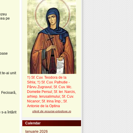
nezeu
ucea pe
vioase
 te-ai unit
†) Sf. Cuv. Teodora de la
Sihla
;
†) Sf. Cuv. Pafnutie -
Pârvu Zugravul
; Sf. Cuv. Mc.
Dometie Persul; Sf. Ier. Narcis,
n Fecioară,
arhiep. Ierusalimului; Sf. Cuv.
Nicanor; Sf. Irina împ.; Sf.
Antonie de la Optina
oferit de resurse-ortodoxe.ro
s-a întărit
Calendar
Ianuarie 2026