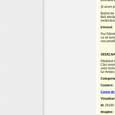
Şi acum şi
Bolind de 
fără strică
nestricăci
Irmosul:
Fiul Părin
ca să lumi
cea preală
SEDELNA, 
Părăsind t
Căci omorâ
celor boln
lui Hristo
Categoria
Cautare:
Canon de 
Vizualizar
Id:
29180
Imagine: