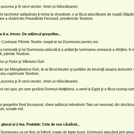
 pururea şi în vecii vecilor. Amin (a Născătoarei).
le lacrimilor adăpându-ţi inima ta sihastrule, o ai făcut aducătoare de roadă Stăpân
are a răsărit din Preasfânta Fecioară, preafericite Teodore.
 6-a. Irmos: De adâncul greşelilor...
te Cuvioase Părinte Teodor, roagă-te lui Dumnezeu pentru noi.
ea luminată şi lui Dumnezeu plăcută ţi-a arătat ţie luminarea cerească a sfinţilor, în 
ti, părinte Teodore.
ui şi Fiului şi Sfântului Duh.
or pe Mângâietorul Duh, te-ai făcut biruitor şi purtător de biruinţă asupra duhurilor 
eu cuprinsule Teodore.
 pururea şi în vecii vecilor. Amin (a Născătoarei).
ul cel uşor, pe care şezând Domnul Atotţiitorul, a venit la Egipt şi a făcut cuvioşi lum
 greşelilor fiind înconjurat, chem adâncul milostivirii Tale cel neurmat; din stricăci
e, scoate-mă.
lasul al 2-lea. Podobie: Cele de sus căutând...
i Dumnezeu ca un finic ai înflorit, roade de fapte bune, Domnului aducând prin pre