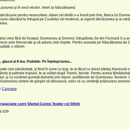
 pururea şi în vecii vecilor. Amin (a Născătoarei).
stricăciune pentru neascultare, Adam cel dintâi s-a înnoit prin tine, Maica lui Dumn
ciune născând tu întrupat pe Cuvântul cel nestricat, ai izgonit stricăciunea şi ai odrăs
unea.
telui celui fără de început, Dumnezeu şi Domnul, întrupându-Se din Fecioară S-a ar
neze cele întunecate şi să adune cele risipite. Pentru aceasta pe Născătoarea de
udată, o slăvim.
glasul al 8-lea.
Podobie: Pe înţelepciunea...
oate cele pământeşti, şi fiind în lume cu trup, te-ai făcut cu duhul părtaş împreună cu
ndu-ţi patimile trupului, te-ai arătat slugă Treimii, fericite. Pentru aceea tămăduieşt
avi, şi cu cuvântul goneşti duhurile prin daruri, purtătorule de Dumnezeu Teodore: 
s Dumnezeu iertare de greşeli să dăruiască, celor ce cu credinţă prăznuiesc pomeni
:
Canoane
rugaciune catre Sfantul Cuvios Teodor cel Sfintit
i:
639