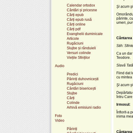
Calendar ortodox
Şi acum şi
Cântări și pricesne
Omorându-
Cărți epub
părinte, c
Cărți epub rusă
umeri, pu
Cărți online
Cărți pdf
Evanghelii duminicale
Cântarea 
Articole
Rugăciuni
Stih: Sfin
Slujbe și rânduieli
Versuri colinde
Ca un dar 
Viețile Sfinților
Teodore.
Slavă Tatăl
Audio
Fiind dat 
Predici
cu mintea 
Părinți duhovnicești
Rugăciuni
Şi acum şi
Cântări bisericești
Depărtatu-
Slujbe
întru Care
Cărți
Colinde
Irmosul:
Arhivă emisiuni radio
Înflorit-a 
Foto
inima mea
Video
Părinți
Cântarea 