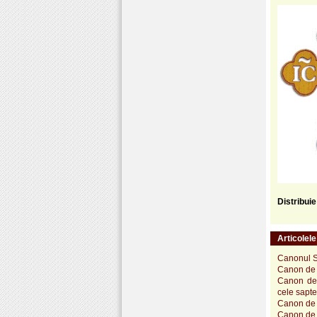
Distribui
Articolel
Canonul Sf
Canon de r
Canon de r
cele sapte
Canon de r
Canon de 