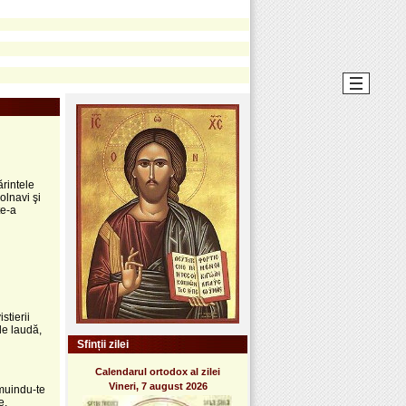
ărintele
olnavi şi
te-a
stierii
de laudă,
Sfinții zilei
Calendarul ortodox al zilei
Vineri, 7 august 2026
rmuindu-te
e.