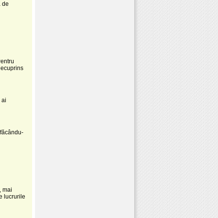
ă de
Pentru
 necuprins
 ai
, făcându-
, mai
 lucrurile