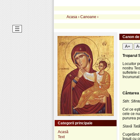
Acasa
›
Canoane
›
Canon de 
A+
A
Troparul S
Locuitor p
nostru Teo
sufletele c
încununat 
Cântarea 1
Stih: Sfin
Cel ce eşt
cele ce nu
pururea p
Categorii principale
Slavă Tatăl
Acasă
Cugetând c
Text
însuţi cu c