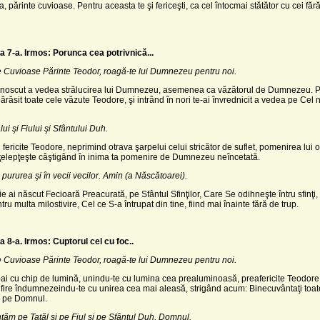
a, părinte cuvioase. Pentru aceasta te şi fericeşti, ca cel întocmai stătător cu cei făr
a 7-a. Irmos: Porunca cea potrivnică...
te Cuvioase Părinte Teodor, roagă-te lui Dumnezeu pentru noi.
cunoscut a vedea strălucirea lui Dumnezeu, asemenea ca văzătorul de Dumnezeu. 
ărăsit toate cele văzute Teodore, şi intrând în nori te-ai învrednicit a vedea pe Cel
ui şi Fiului şi Sfântului Duh.
 fericite Teodore, neprimind otrava şarpelui celui stricător de suflet, pomenirea lui o
nţelepţeşte câştigând în inima ta pomenire de Dumnezeu neîncetată.
 pururea şi în vecii vecilor. Amin (a Născătoarei).
ie ai născut Fecioară Preacurată, pe Sfântul Sfinţilor, Care Se odihneşte întru sfinţi
ru multa milostivire, Cel ce S-a întrupat din tine, fiind mai înainte fără de trup.
a 8-a.
Irmos: Cuptorul cel cu foc..
te Cuvioase Părinte Teodor, roagă-te lui Dumnezeu pentru noi.
-ai cu chip de lumină, unindu-te cu lumina cea prealuminoasă, preafericite Teodore
fire îndumnezeindu-te cu unirea cea mai aleasă, strigând acum: Binecuvântaţi toate
 pe Domnul.
ăm pe Tatăl şi pe Fiul şi pe Sfântul
Duh, Domnul.