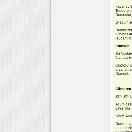
Făcându-t
Teodore, a
Domnului,
Şi acum şi
Dumnezeul
luminos al
lăudăm toa
Irmosul:
Să lăudăm
întru toţi v
Cuptorul c
arzând, ia
Domnul.
Cântarea 
Stih: Sfin
Acum dezle
către faţă
Slavă Tatăl
Dorirea ta
de departe
podoaba pu