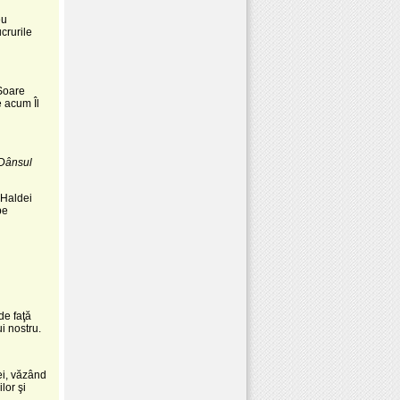
eu
crurile
Soare
e acum Îl
Dânsul
 Haldei
pe
de faţă
i nostru.
ei, văzând
lor şi