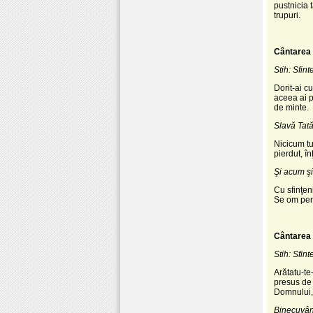
pustnicia t
trupuri.
Cântarea 
Stih: Sfin
Dorit-ai 
aceea ai p
de minte.
Slavă Tatăl
Nicicum tu
pierdut, î
Şi acum şi
Cu sfinţen
Se om pent
Cântarea 
Stih: Sfin
Arătatu-te
presus de 
Domnului,
Binecuvânt