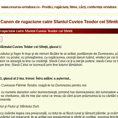
www.resurse-ortodoxe.ro - Predici, rugăciuni, filme, cărți, conferințe ortodoxe
Canon de rugaciune catre Sfantul Cuvios Teodor cel Sfintit
rugaciune catre Sfantul Cuvios Teodor cel Sfintit
-
fântului Cuvios Teldor cel Sfinţit, glasul 1:
ustiului şi înger în trup şi de minuni făcător te-ai arătat, purtătorule de Dumnezeu, p
dor; cu postul, cu privegherea, cu rugăciunea, cereşti daruri luând, vindeci pe cei b
elor ce aleargă la tine cu credinţă. Slavă Celui ce ţi-a dat ţie putere; slavă Celui ce 
pe tine; Slavă Celui ce lucrează prin tine tuturor tămăduiri.
, glasul al 2-lea.
Irmos: Întru adânc a aşternut..
te Cuvioase Părinte Teodor, roagă-te lui Dumnezeu pentru noi.
i cu numele darurilor celor dumnezeieşti, primind har dumnezeiesc din luminatele vi
 se cheltuiesc, dă-mi mie dar celui ce vreau să cânt acum prăznuirea ta cu cântări 
omenite.
ui şi Fiului şi Sfântului Duh.
u osârdie legea cea preacurată, cu totul te-ai făcut curat şi lămurit părinte; şi ocâ
uvântul cel preacurat, te-ai arătat vas prealuminat şi sfinţit al curăţiei, pururea fericit