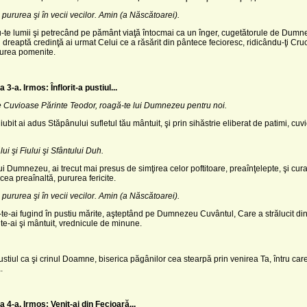
 pururea şi în vecii vecilor. Amin (a Născătoarei).
te lumii şi petrecând pe pământ viaţă întocmai ca un înger, cugetătorule de Dum
u dreaptă credinţă ai urmat Celui ce a răsărit din pântece fecioresc, ridicându-ţi Cr
rurea pomenite.
a 3-a.
Irmos: Înflorit-a pustiul...
te Cuvioase Părinte Teodor, roagă-te lui Dumnezeu pentru noi.
iubit ai adus Stăpânului sufletul tău mântuit, şi prin sihăstrie eliberat de patimi, cu
ui şi Fiului şi Sfântului Duh.
lui Dumnezeu, ai trecut mai presus de simţirea celor poftitoare, preaînţelepte, şi curat
cea preaînaltă, pururea fericite.
 pururea şi în vecii vecilor. Amin (a Născătoarei).
te-ai fugind în pustiu mărite, aşteptând pe Dumnezeu Cuvântul, Care a strălucit di
 te-ai şi mântuit, vrednicule de minune.
pustiul ca şi crinul Doamne, biserica păgânilor cea stearpă prin venirea Ta, întru care 
.
a 4-a.
Irmos: Venit-ai din Fecioară...