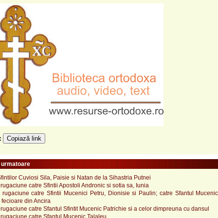
Copiază link
e:
e urmatoare
intilor Cuviosi Sila, Paisie si Natan de la Sihastria Putnei
ugaciune catre Sfintii Apostoli Andronic si sotia sa, Iunia
ugaciune catre Sfintii Mucenici Petru, Dionisie si Paulin; catre Sfantul Mucenic
 fecioare din Ancira
ugaciune catre Sfantul Sfintit Mucenic Patrichie si a celor dimpreuna cu dansul
rugaciune catre Sfantul Mucenic Talaleu