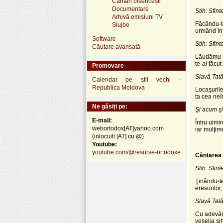
Cântări bisericești
Documentare
Stih: Sfin
Arhivă emisiuni TV
Făcându-te
Slujbe
urmând înf
Software
Stih: Sfin
Căutare avansată
Lăudămu-te
te-ai făcu
Promovare
Slavă Tatăl
Calendar pe stil vechi -
Republica Moldova
Locaşurile
ta cea neî
Ne găsiți pe:
Şi acum şi
E-mail:
Întru uimi
webortodox[AT]yahoo.com
iar mulţim
(inlocuiti [AT] cu @)
Youtube:
youtube.com/@resurse-ortodoxe
Cântarea a
Stih: Sfin
Ţinându-te 
eresurilor,
Slavă Tatăl
Cu adevăra
veselia sih