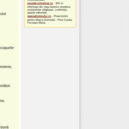
noutati-ortodoxe.ro
- Știri și
informații din viața bisericii ortodoxe,
evenimente religioase, conferințe,
apariții editoriale.
ului
maicadomnului.ro
- Preacinstire
pentru Maica Domnului - Prea Curata
Fecioara Maria.
locaşurile
viclenie,
inători.
une,
a bună