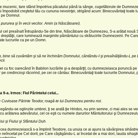
e mucenic, tare stând împotriva păcatului până la sânge, cugetătorule de Dumnez
i împodobit creştetul tău cu cununa nevoinţei, strigând acum: Binecuvântaţi toate lu
 pe Domnul.
 pururea şi în vecii vecilor. Amin (a Născătoarei).
 cel preaînalt Întrupându-Se din tine, Născătoare de Dumnezeu, S-a arătat nouă 
 dreptăţii, care luminează marginile pământului cu strălucirile Dumnezeirii. Pe Car
te lucrurile ca pe un Domn.
, bine să cuvântăm şi să ne închinăm
Domnului, cântându-I şi preaînălţându-L pe
ecii.
el cu foc oarecând în Babilon lucrările şi-a despărţit, cu dumnezeiasca poruncă pe
r pe credincioşi răcorind, pe cei ce cântau: Binecuvântaţi toate lucrurile Domnului, 
a 9-a.
Irmos: Fiul Părintelui celui...
te Cuvioase Părinte Teodor, roagă-te lui Dumnezeu pentru noi.
gându-se oglinzile umbrei, ţi se arată ţie Hristos, nu prin semne, ci mai ales se ve
, cu arătarea adevărului, cel ce eşti cu numele darurilor Mântuitorului şi Dumnezeulu
ui şi Fiului şi Sfântului Duh.
 cea dumnezeiască s-a împlinit Teodore, ca unuia ce ai ajuns la săvârşirea sihăstri
 neîncetat pe Cel dorit, pe Care câştigându-L ai încetat de a mai dori, lauda sihaştri
stnicilor.