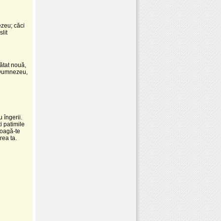
ezeu; căci
lit
ătat nouă,
 Dumnezeu,
 îngerii.
i patimile
roagă-te
rea ta.