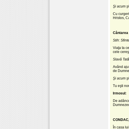
Şi acum şi
Cu curgeri
Hristos, C
Cântarea a
Stih: Sfin
Viaţa ta c
cele cereş
Slavă Tatăl
Având ajut
de Dumnez
Şi acum şi
Tu eşti nor
Irmosul:
De adâncul
Dumnezeul
CONDAC, g
În casa lu