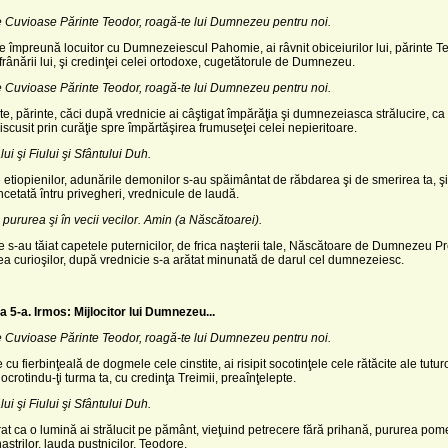
te Cuvioase Părinte Teodor, roagă-te lui Dumnezeu pentru noi.
 împreună locuitor cu Dumnezeiescul Pahomie, ai râvnit obiceiurilor lui, părinte T
rânării lui, şi credinţei celei ortodoxe, cugetătorule de Dumnezeu.
te Cuvioase Părinte Teodor, roagă-te lui Dumnezeu pentru noi.
, părinte, căci după vrednicie ai câştigat împărăţia şi dumnezeiasca strălucire, ca
t iscusit prin curăţie spre împărtăşirea frumuseţei celei nepieritoare.
ui şi Fiului şi Sfântului Duh.
 etiopienilor, adunările demonilor s-au spăimântat de răbdarea şi de smerirea ta, ş
ncetată întru privegheri, vrednicule de laudă.
 pururea şi în vecii vecilor. Amin (a Născătoarei).
re s-au tăiat capetele puternicilor, de frica naşterii tale, Născătoare de Dumnezeu P
ea curioşilor, după vrednicie s-a arătat minunată de darul cel dumnezeiesc.
 5-a. Irmos: Mijlocitor lui Dumnezeu...
te Cuvioase Părinte Teodor, roagă-te lui Dumnezeu pentru noi.
cu fierbinţeală de dogmele cele cinstite, ai risipit socotinţele cele rătăcite ale tutur
 ocrotindu-ţi turma ta, cu credinţa Treimii, preaînţelepte.
ui şi Fiului şi Sfântului Duh.
t ca o lumină ai strălucit pe pământ, vieţuind petrecere fără prihană, pururea pome
astrilor, lauda pustnicilor, Teodore.