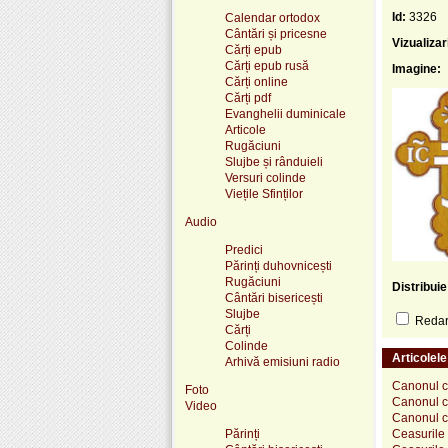
Id:
3326
Calendar ortodox
Cântări și pricesne
Vizualizar
Cărți epub
Cărți epub rusă
Imagine:
Cărți online
Cărți pdf
Evanghelii duminicale
Articole
Rugăciuni
Slujbe și rânduieli
Versuri colinde
Viețile Sfinților
Audio
Predici
Părinți duhovnicești
Rugăciuni
Distribui
Cântări bisericești
Slujbe
Redare
Cărți
Colinde
Articolel
Arhivă emisiuni radio
Canonul ce
Foto
Canonul ce
Video
Canonul ce
Părinți
Ceasurile 