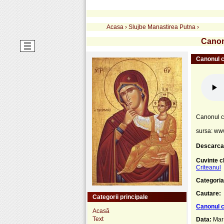
Acasa
›
Slujbe Manastirea Putna
›
Canonu
Canonul ce
Canonul ce
sursa: ww
Descarca
Cuvinte c
Criteanul
Categoria
Cautare:
Categorii principale
Canonul ce
Acasă
Text
Data:
Mar