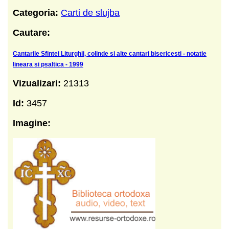
Categoria:
Carti de slujba
Cautare:
Cantarile Sfintei Liturghii, colinde si alte cantari bisericesti - notatie
lineara si psaltica - 1999
Vizualizari:
21313
Id:
3457
Imagine: