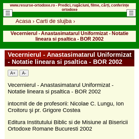
www.resurse-ortodoxe.ro - Predici, rugăciuni, filme, cărți, conferințe
ortodoxe
Acasa
›
Carti de slujba
›
Vecernierul - Anastasimatarul Uniformizat - Notatie
lineara si psaltica - BOR 2002
Vecernierul - Anastasimatarul Uniformizat
- Notatie lineara si psaltica - BOR 2002
A+
A-
Vecernierul - Anastasimatarul Uniformizat -
Notatie lineara si psaltica - BOR 2002
intocmit de de profesorii: Nicolae C. Lungu, Ion
Croitoru şi pr. Grigore Costea
Editura Institutului Biblic si de Misiune al Bisericii
Ortodoxe Romane Bucuresti 2002