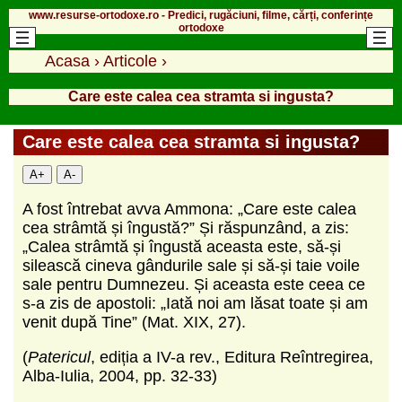
www.resurse-ortodoxe.ro - Predici, rugăciuni, filme, cărți, conferințe
ortodoxe
Acasa
›
Articole
›
Care este calea cea stramta si ingusta?
Care este calea cea stramta si ingusta?
A+
A-
A fost întrebat avva Ammona: „Care este calea
cea strâmtă și îngustă?” Și răspunzând, a zis:
„Calea strâmtă și îngustă aceasta este, să-și
silească cineva gândurile sale și să-și taie voile
sale pentru Dumnezeu. Și aceasta este ceea ce
s-a zis de apostoli: „Iată noi am lăsat toate și am
venit după Tine” (Mat. XIX, 27).
(
Patericul
, ediția a IV-a rev., Editura Reîntregirea,
Alba-Iulia, 2004, pp. 32-33)