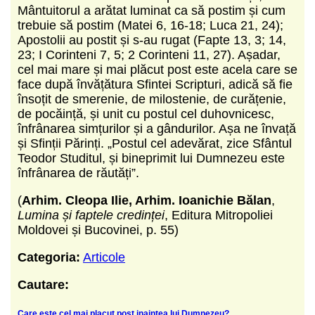
Mântuitorul a arătat luminat ca să postim și cum
trebuie să postim (Matei 6, 16-18; Luca 21, 24);
Apostolii au postit și s-au rugat (Fapte 13, 3; 14,
23; I Corinteni 7, 5; 2 Corinteni 11, 27). Așadar,
cel mai mare și mai plăcut post este acela care se
face după învățătura Sfintei Scripturi, adică să fie
însoțit de smerenie, de milostenie, de curățenie,
de pocăință, și unit cu postul cel duhovnicesc,
înfrânarea simțurilor și a gândurilor. Așa ne învață
și Sfinții Părinți. „Postul cel adevărat, zice Sfântul
Teodor Studitul, și bineprimit lui Dumnezeu este
înfrânarea de răutăți”.
(
Arhim. Cleopa Ilie, Arhim. Ioanichie Bălan
,
Lumina și faptele credinței
, Editura Mitropoliei
Moldovei și Bucovinei, p. 55)
Categoria:
Articole
Cautare:
Care este cel mai placut post inaintea lui Dumnezeu?