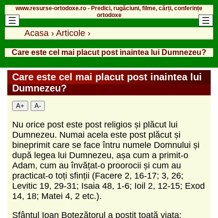
www.resurse-ortodoxe.ro - Predici, rugăciuni, filme, cărți, conferințe
ortodoxe
Acasa
›
Articole
›
Care este cel mai placut post inaintea lui Dumnezeu?
Care este cel mai placut post inaintea lui
Dumnezeu?
A+
A-
Nu orice post este post religios și plăcut lui
Dumnezeu. Numai acela este post plăcut și
bineprimit care se face întru numele Domnului și
după legea lui Dumnezeu, așa cum a primit-o
Adam, cum au învățat-o proorocii și cum au
practicat-o toți sfinții (Facere 2, 16-17; 3, 26;
Levitic 19, 29-31; Isaia 48, 1-6; Ioil 2, 12-15; Exod
14, 18; Matei 4, 2 etc.).
Sfântul Ioan Botezătorul a postit toată viața;