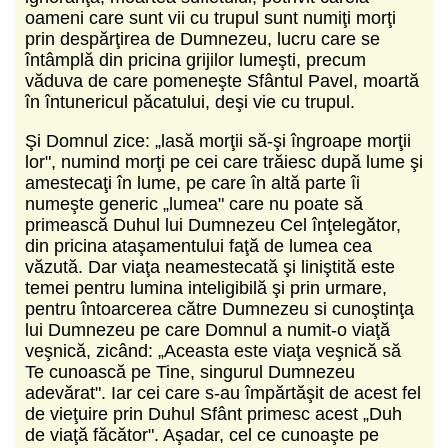
oameni care sunt vii cu trupul sunt numiţi morţi
prin despărţirea de Dumnezeu, lucru care se
întâmplă din pricina grijilor lumeşti, precum
văduva de care pomeneşte Sfântul Pavel, moartă
în întunericul păcatului, deşi vie cu trupul.
Şi Domnul zice: „lasă morţii să-şi îngroape morţii
lor", numind morţi pe cei care trăiesc după lume şi
amestecaţi în lume, pe care în altă parte îi
numeşte generic „lumea" care nu poate să
primească Duhul lui Dumnezeu Cel înţelegător,
din pricina ataşamentului faţă de lumea cea
văzută. Dar viaţa neamestecată şi liniştită este
temei pentru lumina inteligibilă şi prin urmare,
pentru întoarcerea către Dumnezeu si cunoştinţa
lui Dumnezeu pe care Domnul a numit-o viaţă
veşnică, zicând: „Aceasta este viaţa veşnică să
Te cunoască pe Tine, singurul Dumnezeu
adevărat". Iar cei care s-au împărtăşit de acest fel
de vieţuire prin Duhul Sfânt primesc acest „Duh
de viaţă făcător". Aşadar, cel ce cunoaşte pe