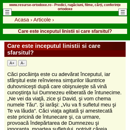
www.resurse-ortodoxe.ro - Predici, rugăciuni, filme, cărți, conferințe
ortodoxe
Acasa
›
Articole
›
Care este inceputul linistii si care sfarsitul?
Care este inceputul linistii si care
sfarsitul?
A+
A-
Căci pocăinţa este cu adevărat începutul, iar
sfârşitul este reînvierea simţurilor lăuntrice
duhovniceşti după care obişnuieşte să vină
cunoştinţa lui Dumnezeu eliberată de întunecime.
„Ne vei da viaţă, zice şi David, şi vom chema
numele Tău". Şi iarăşi: „Viu va fi sufletul meu şi
Te va lăuda". Căci viaţa agitată şi amestecată
este pricină de întunecare şi, ca urmare,
provoacă îndepărtarea de Dumnezeu şi
ignoranţa, moartea sufletului, potrivit căreia