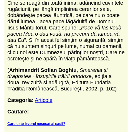
Cine se roagă din toată inima, adâncind cuvintele
rugăciunii, pe lângă împlinirea cererilor sale,
dobândeşte pacea lăuntrică, pe care nu o poate
dărui lumea - acea pace făgăduită de Domnul
Iisus Mântuitorul, Care spune: „
Pace vă las vouă,
pacea Mea o dau vouă, nu precum dă lumea vă
dau Eu
”. Şi în acest fel simţim o siguranţă, simţim
că nu suntem singuri pe lume, numai cu oamenii,
ci cu noi este Dumnezeul părinţilor noştri, Care ne
ocroteşte şi ne apără în viaţa pământească.
(
Arhimandrit Sofian Boghiu
,
Smerenia și
dragostea - însușirile trăirii ortodoxe
, ediția a
doua, revizuită si adăugită, Editura Fundația
Tradiția Românească, București, 2002, p. 102)
Categoria:
Articole
Cautare:
Care este izvorul nesecat al pacii?