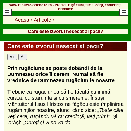
www.resurse-ortodoxe.ro - Predici, rugăciuni, filme, cărți, conferințe
ortodoxe
Acasa
›
Articole
›
Care este izvorul nesecat al pacii?
Care este izvorul nesecat al pacii?
A+
A-
Prin rugăciune se poate dobândi de la
Dumnezeu orice îi cerem. Numai să fie
vrednice de Dumnezeu rugăciunile noastre
.
Trebuie ca rugăciunea să fie făcută cu inimă
curată, cu stăruinţă şi cu smerenie. Însuşi
Mântuitorul Iisus Hristos ne făgăduieşte împlinirea
rugăminţilor noastre, atunci când zice: „
Toate câte
veţi cere, rugându-vă cu credinţă, veţi primi
”. Şi
iarăşi: „
Cereţi şi vi se va da
”.