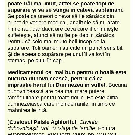
poate trăi mai mult, altfel se poate topi de
supărare şi să se stingă în câteva săptămâni.
Se poate ca uneori cineva să fie sănătos din
punct de vedere medical, analizele să nu arate
nimic rău, dar dacă are ceva care îl chinuieşte
sufleteşte, atunci să nu fie pe deplin sănătos.
Pentru că cele mai multe boli încep de la
supărare. Toti oamenii au câte un punct sensibil.
Şi de aceea o supărare pe unul îl va lovi în
stomac, pe altul în cap.
Medicamentul cel mai bun pentru o boală este
bucuria duhovnicească, pentru că ea
împrăştie harul lui Dumnezeu în suflet
. Bucuria
duhovnicească are cea mai mare putere
tămăduitoare pentru toate bolile. Ea este alifia
dumnezeiască care închide rănile, în timp ce
mâhnirea le irită.
(
Cuviosul Paisie Aghioritul
,
Cuvinte
duhovniceşti, Vol. IV Viața de familie
, Editura
Evanghelismos, București, 2003, pp. 240-241)