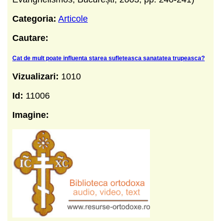
Categoria:
Articole
Cautare:
Cat de mult poate influenta starea sufleteasca sanatatea trupeasca?
Vizualizari:
1010
Id:
11006
Imagine: