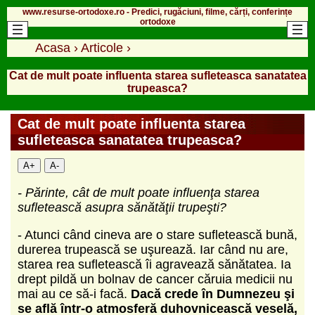
www.resurse-ortodoxe.ro - Predici, rugăciuni, filme, cărți, conferințe
ortodoxe
Acasa
›
Articole
›
Cat de mult poate influenta starea sufleteasca sanatatea
trupeasca?
Cat de mult poate influenta starea
sufleteasca sanatatea trupeasca?
A+
A-
- Părinte, cât de mult poate influenţa starea
sufletească asupra sănătăţii trupeşti?
- Atunci când cineva are o stare sufletească bună,
durerea trupească se uşurează. Iar când nu are,
starea rea sufletească îi agravează sănătatea. Ia
drept pildă un bolnav de cancer căruia medicii nu
mai au ce să-i facă.
Dacă crede în Dumnezeu şi
se află într-o atmosferă duhovnicească veselă,