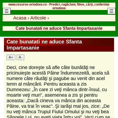
www.resurse-ortodoxe.ro - Predici, rugăciuni, filme, cărți, conferințe
ortodoxe
Acasa
›
Articole
›
Cate bunatati ne aduce Sfanta Impartasanie
Cate bunatati ne aduce Sfanta
Impartasanie
A+
A-
Deci, cine doreşte să afle câte bunătăţi ne
pricinuieşte acestă Pâine îndumnezeită, acela să
numere câte răutăţi şi pagube au venit din acel
lemn al mâncării. Pentru aceasta a zis
Dumnezeu: „În care zi veţi mânca dintr-însul, cu
moarte veţi muri”, asemenea a zis şi pentru
aceasta: „Dacă cineva va mânca din aceasta
Pâine, va trai în veac”. Şi iarăşi mai jos, zice: „De
nu veţi mânca Trupul Fiului Omului şi nu veţi bea
Sângele Lui, nu aveţi viaţa întru voi”. Vezi cum se