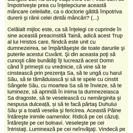
împotriveşte prea cu înţelepciune această
mâncare celeilalte, ca o doctorie gătită împotriva
durerii şi rănii celei dintâi mâncări? (...)
Celălalt mijloc este, ca să înţelegi ce cuprinde în
sine această preacinstită Taină, adică acest Trup
al lui Hristos care, fiindcă este unit cu
dumnezeirea, se împărtăşeşte de toate darurile şi
puterile acestui Cuvânt. Şi din aceasta poţi să
cunoşti câte bunătăţi îţi lucrează acest Domn
când Îl primeşti cu vrednicie, că vine să te
cinstească prin prezenţa Sa, să te ungă cu harul
Său, să te tămăduiască și să te spele cu cinstit
Sângele Său, cu moartea Sa să te învieze, să te
lumineze, să aprindă în inima ta dumnezeiasca
Sa dragoste, să te veselească cu nemărginita şi
nespusa dulceață, și să te facă părtaş Duhului
Său şi a toată veselia şi fericirea. Această Pâine
întăreşte inimile oamenilor. Ridică pe cei căzuţi.
Întăreşte pe cei bolnavi. Veseleşte pe cei
întristaţi. Luminează pe cei neînvăţaţi. Vindecă pe