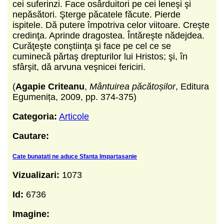
cei suferinzi. Face osârduitori pe cei leneşi şi
nepăsători. Şterge păcatele făcute. Pierde
ispitele. Dă putere împotriva celor viitoare. Creşte
credinţa. Aprinde dragostea. Întăreşte nădejdea.
Curăţeşte conştiinţa şi face pe cel ce se
cuminecă părtaş drepturilor lui Hristos; şi, în
sfârşit, dă arvuna veşnicei fericiri.
(
Agapie Criteanu
,
Mântuirea păcătoșilor
, Editura
Egumenița, 2009, pp. 374-375)
Categoria:
Articole
Cautare:
Cate bunatati ne aduce Sfanta Impartasanie
Vizualizari:
1073
Id:
6736
Imagine: