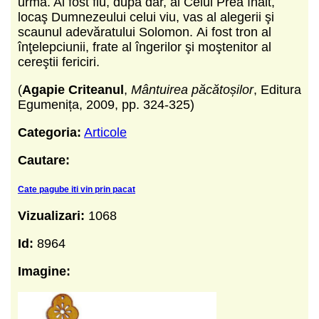
urmă. Ai fost fiu, după dar, al Celui Prea înalt,
locaş Dumnezeului celui viu, vas al alegerii şi
scaunul adevăratului Solomon.
Ai fost tron al
înţelepciunii, frate al îngerilor şi moştenitor al
cereştii fericiri.
(
Agapie Criteanul
,
Mântuirea păcătoșilor
, Editura
Egumenița, 2009, pp. 324-325)
Categoria:
Articole
Cautare:
Cate pagube iti vin prin pacat
Vizualizari:
1068
Id:
8964
Imagine: