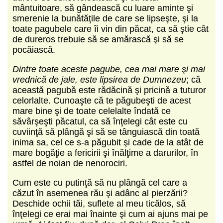
mântuitoare, să gândească cu luare aminte şi
smerenie la bunătăţile de care se lipseşte, şi la
toate pagubele care îi vin din păcat, ca să ştie cât
de dureros trebuie să se amărască şi să se
pocăiască.
Dintre toate aceste pagube, cea mai mare şi mai
vrednică de jale, este lipsirea de Dumnezeu
; că
această pagubă este rădăcină şi pricină a tuturor
celorlalte. Cunoaşte că te păgubeşti de acest
mare bine şi de toate celelalte îndată ce
săvârşeşti păcatul, ca să înţelegi cât este cu
cuviinţă să plângă şi să se tânguiască din toată
inima sa, cel ce s-a păgubit şi cade de la atât de
mare bogăţie a fericirii şi înălţime a darurilor, în
astfel de noian de nenorociri.
Cum este cu putinţă să nu plângă cel care a
căzut în asemenea rău şi adânc al pierzării?
Deschide ochii tăi, suflete al meu ticălos, să
înţelegi ce erai mai înainte şi cum ai ajuns mai pe