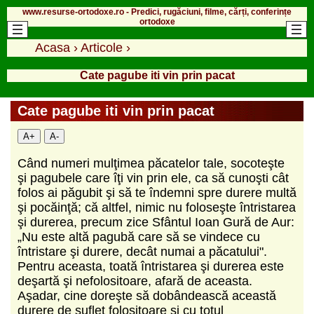
www.resurse-ortodoxe.ro - Predici, rugăciuni, filme, cărți, conferințe
ortodoxe
Acasa
›
Articole
›
Cate pagube iti vin prin pacat
Cate pagube iti vin prin pacat
A+
A-
Când numeri mulţimea păcatelor tale, socoteşte
şi pagubele care îţi vin prin ele, ca să cunoşti cât
folos ai păgubit şi să te îndemni spre durere multă
şi pocăinţă; că altfel, nimic nu foloseşte întristarea
şi durerea, precum zice Sfântul Ioan Gură de Aur:
„Nu este altă pagubă care să se vindece cu
întristare şi durere, decât numai a păcatului".
Pentru aceasta, toată întristarea şi durerea este
deşartă şi nefolositoare, afară de aceasta.
Aşadar, cine doreşte să dobândească această
durere de suflet folositoare şi cu totul