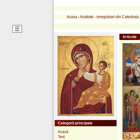
Acasa
›
Acatiste - inregistrari din Catedrala
Articole
Categorii principale
Acasă
Text