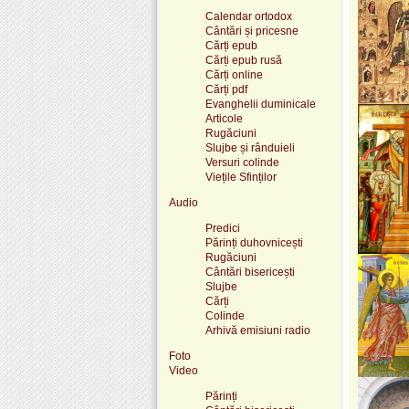
Calendar ortodox
Cântări și pricesne
Cărți epub
Cărți epub rusă
Cărți online
Cărți pdf
Evanghelii duminicale
Articole
Rugăciuni
Slujbe și rânduieli
Versuri colinde
Viețile Sfinților
Audio
Predici
Părinți duhovnicești
Rugăciuni
Cântări bisericești
Slujbe
Cărți
Colinde
Arhivă emisiuni radio
Foto
Video
Părinți