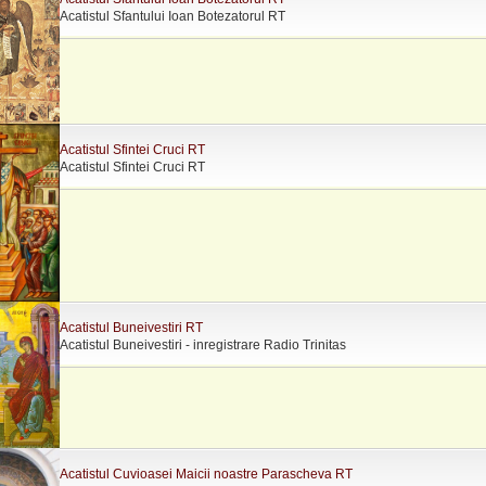
Acatistul Sfantului Ioan Botezatorul RT
Acatistul Sfintei Cruci RT
Acatistul Sfintei Cruci RT
Acatistul Buneivestiri RT
Acatistul Buneivestiri - inregistrare Radio Trinitas
Acatistul Cuvioasei Maicii noastre Parascheva RT