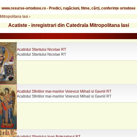
www.resurse-ortodoxe.ro - Predici, rugăciuni, filme, cărți, conferințe ortodoxe
 Mitropolitana Iasi
›
Acatiste - inregistrari din Catedrala Mitropolitana Iasi
Acatistul Sfantului Nicolae RT
Acatistul Sfantului Nicolae RT
Acatistul Sfintilor mai-marilor Voievozi Mihail si Gavriil RT
Acatistul Sfintilor mai-marilor Voievozi Mihail si Gavriil RT
Acatistul Sfantului Ioan Botezatorul RT