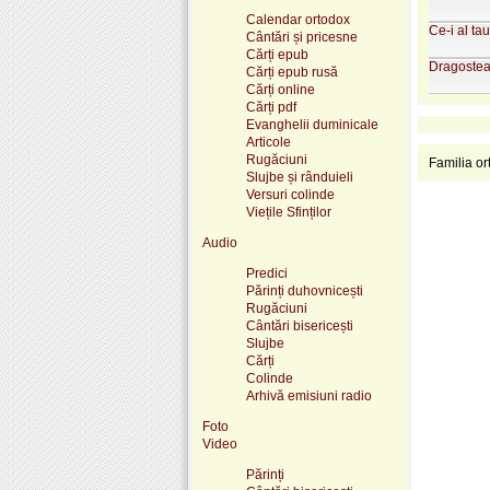
Calendar ortodox
Ce-i al ta
Cântări și pricesne
Cărți epub
Dragostea
Cărți epub rusă
Cărți online
Cărți pdf
Evanghelii duminicale
Articole
Rugăciuni
Familia o
Slujbe și rânduieli
Versuri colinde
Viețile Sfinților
Audio
Predici
Părinți duhovnicești
Rugăciuni
Cântări bisericești
Slujbe
Cărți
Colinde
Arhivă emisiuni radio
Foto
Video
Părinți