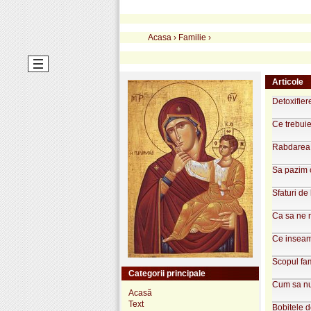
Acasa
›
Familie
›
Articole
Detoxifier
Ce trebuie
Rabdarea, 
Sa pazim c
Sfaturi de
Ca sa ne m
Ce inseam
Scopul fam
Categorii principale
Cum sa nu 
Acasă
Text
Bobitele d