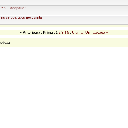
u e pus deoparte?
 nu se poarta cu necuviinta
« Anterioară : Prima :
1
2
3
4
5
:
Ultima
:
Următoarea »
rtodoxa