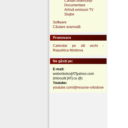
Cântări bisericești
Documentare
Arhivă emisiuni TV
Slujbe
Software
Căutare avansată
Promovare
Calendar pe stil vechi -
Republica Moldova
Ne găsiți pe:
E-mail:
webortodox[AT]yahoo.com
(inlocuiti [AT] cu @)
Youtube:
youtube.com/@resurse-ortodoxe