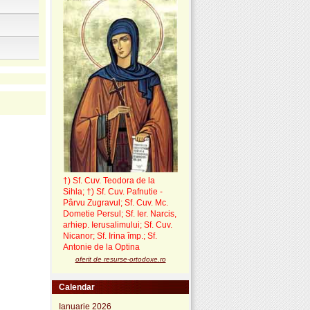
†) Sf. Cuv. Teodora de la
Sihla
;
†) Sf. Cuv. Pafnutie -
Pârvu Zugravul
; Sf. Cuv. Mc.
Dometie Persul; Sf. Ier. Narcis,
arhiep. Ierusalimului; Sf. Cuv.
Nicanor; Sf. Irina împ.; Sf.
Antonie de la Optina
oferit de resurse-ortodoxe.ro
Calendar
Ianuarie 2026