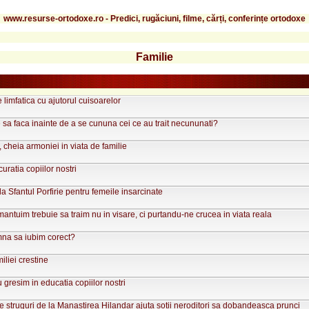
www.resurse-ortodoxe.ro - Predici, rugăciuni, filme, cărți, conferințe ortodoxe
Familie
e limfatica cu ajutorul cuisoarelor
 sa faca inainte de a se cununa cei ce au trait necununati?
cheia armoniei in viata de familie
uratia copiilor nostri
 la Sfantul Porfirie pentru femeile insarcinate
antuim trebuie sa traim nu in visare, ci purtandu-ne crucea in viata reala
na sa iubim corect?
iliei crestine
gresim in educatia copiilor nostri
e struguri de la Manastirea Hilandar ajuta sotii neroditori sa dobandeasca prunci