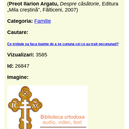
(
Preot Ilarion Argatu,
Despre căsătorie
, Editura
„Mila creștină”, Fălticeni, 2007)
Categoria:
Familie
Cautare:
Ce trebuie sa faca inainte de a se cununa cei ce au trait necununati?
Vizualizari:
3585
Id:
26847
Imagine: