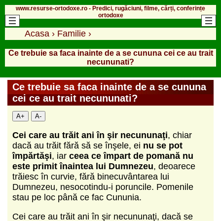
www.resurse-ortodoxe.ro - Predici, rugăciuni, filme, cărți, conferințe
ortodoxe
Acasa
›
Familie
›
Ce trebuie sa faca inainte de a se cununa cei ce au trait
necununati?
Ce trebuie sa faca inainte de a se cununa
cei ce au trait necununati?
A+
A-
Cei care au trăit ani în şir necununaţi
, chiar
dacă au trăit fără să se înşele, ei
nu se pot
împărtăşi
, iar
ceea ce împart de pomană nu
este primit înaintea lui Dumnezeu
, deoarece
trăiesc în curvie, fără binecuvântarea lui
Dumnezeu, nesocotindu-i poruncile. Pomenile
stau pe loc până ce fac Cununia.
Cei care au trăit ani în şir necununaţi, dacă se