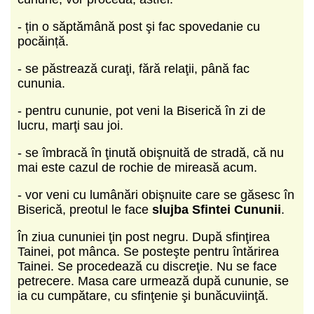
- țin o săptămână post şi fac spovedanie cu
pocăință.
- se păstrează curaţi, fără relaţii, până fac
cununia.
- pentru cununie, pot veni la Biserică în zi de
lucru, marţi sau joi.
- se îmbracă în ţinută obişnuită de stradă, că nu
mai este cazul de rochie de mireasă acum.
- vor veni cu lumânări obişnuite care se găsesc în
Biserică, preotul le face
slujba Sfintei Cununii
.
În ziua cununiei ţin post negru. După sfinţirea
Tainei, pot mânca. Se posteşte pentru întărirea
Tainei. Se procedează cu discreţie. Nu se face
petrecere. Masa care urmează după cununie, se
ia cu cumpătare, cu sfinţenie şi bunăcuviinţă.