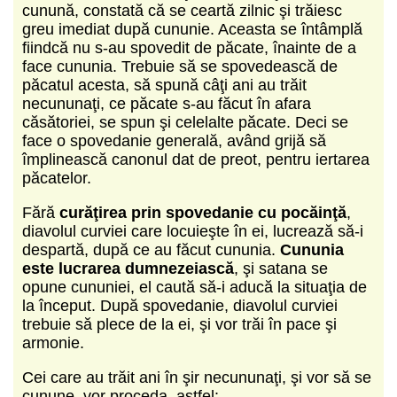
cunună, constată că se ceartă zilnic şi trăiesc
greu imediat după cununie. Aceasta se întâmplă
fiindcă nu s-au spovedit de păcate, înainte de a
face cununia. Trebuie să se spovedească de
păcatul acesta, să spună câţi ani au trăit
necununaţi, ce păcate s-au făcut în afara
căsătoriei, se spun şi celelalte păcate. Deci se
face o spovedanie generală, având grijă să
împlinească canonul dat de preot, pentru iertarea
păcatelor.
Fără
curăţirea prin spovedanie cu pocăinţă
,
diavolul curviei care locuieşte în ei, lucrează să-i
despartă, după ce au făcut cununia.
Cununia
este lucrarea dumnezeiască
, şi satana se
opune cununiei, el caută să-i aducă la situaţia de
la început. După spovedanie, diavolul curviei
trebuie să plece de la ei, şi vor trăi în pace şi
armonie.
Cei care au trăit ani în şir necununaţi, şi vor să se
cunune, vor proceda, astfel: