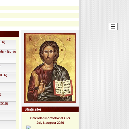
016)
ii - Editie
)
2016)
)
 2016)
Sfinții zilei
Calendarul ortodox al zilei
Joi, 6 august 2026