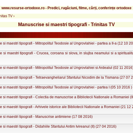
www.resurse-ortodoxe.ro - Predici, rugăciuni, filme, cărți, conferințe ortodoxe
initas TV
›
Manuscrise si maestri tipografi - Trinitas TV
 si maestri tipografi - Mitropolitul Teodosie al Ungrovlahiei - partea a II-a (12 10 2
 si maestri tipografi - Crucea, coroana si slova, in slujba neamului si a spiritualitat
 si maestri tipografi - Mitropolitul Teodosie al Ungrovlahiei si Ardealul (02 11 2016
 si maestri tipografi - Tetraevangheliarul Sfantului Nicodim de la Tismana (27 07 
 si maestri tipografi - Mitropolitul Teodosie al Ungrovlahiei - partea I (05 10 2016 )
 si maestri tipografi - Colectia de manuscrise a Bibliotecii Nationale a Romaniei (II
 si maestri tipografi - Arhivele istorice ale Bibliotecii Nationale a Romaniei (21 12
 si maestri tipografi - Manuscrise antimiene (17 08 2016)
 si maestri tipografi - Didahiile Sfantului Antim Ivireanul (II) (27 04 2016)