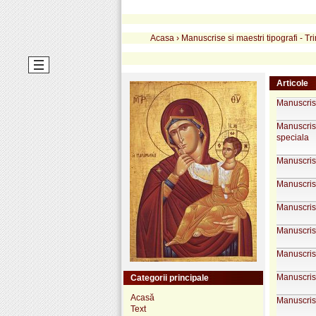
Acasa
›
Manuscrise si maestri tipografi - Tr
Articole
Manuscrise
Manuscrise
speciala
Manuscrise
Manuscrise
Manuscrise
Manuscrise
Manuscrise
Manuscrise
Categorii principale
Acasă
Manuscrise
Text