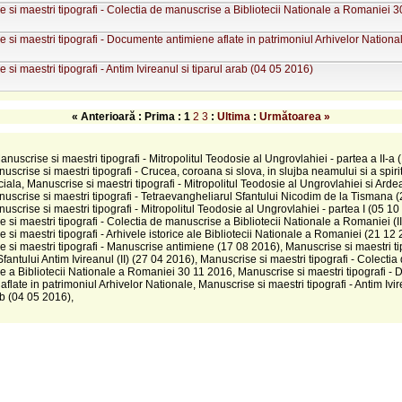
 si maestri tipografi - Colectia de manuscrise a Bibliotecii Nationale a Romaniei 
 si maestri tipografi - Documente antimiene aflate in patrimoniul Arhivelor Nationa
 si maestri tipografi - Antim Ivireanul si tiparul arab (04 05 2016)
« Anterioară : Prima :
1
2
3
:
Ultima
:
Următoarea »
Manuscrise si maestri tipografi - Mitropolitul Teodosie al Ungrovlahiei - partea a II-a 
uscrise si maestri tipografi - Crucea, coroana si slova, in slujba neamului si a spiritu
ciala, Manuscrise si maestri tipografi - Mitropolitul Teodosie al Ungrovlahiei si Arde
uscrise si maestri tipografi - Tetraevangheliarul Sfantului Nicodim de la Tismana 
uscrise si maestri tipografi - Mitropolitul Teodosie al Ungrovlahiei - partea I (05 10
 si maestri tipografi - Colectia de manuscrise a Bibliotecii Nationale a Romaniei (II
 si maestri tipografi - Arhivele istorice ale Bibliotecii Nationale a Romaniei (21 12 
 si maestri tipografi - Manuscrise antimiene (17 08 2016), Manuscrise si maestri tip
Sfantului Antim Ivireanul (II) (27 04 2016), Manuscrise si maestri tipografi - Colectia
 a Bibliotecii Nationale a Romaniei 30 11 2016, Manuscrise si maestri tipografi -
aflate in patrimoniul Arhivelor Nationale, Manuscrise si maestri tipografi - Antim Ivir
ab (04 05 2016),