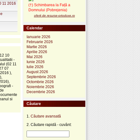
30 11 2016
(†) Schimbarea la Față a
Domnului (Pobrejenia)
le
oferit de resurse-ortodoxe.ro
Calendar
Ianuarie 2026
Februarie 2026
Martie 2026
Aprilie 2026
(12 10
Mai 2026
alitatii -
Iunie 2026
alul (02 11
Iulie 2026
(27 07
August 2026
 2016 ),
Septembrie 2026
),
2016),
Octombrie 2026
ografi -
Noiembrie 2026
 de
Decembrie 2026
 Documente
eanul si
Căutare
1.
Căutare avansată
2. Căutare rapidă - cuvânt: