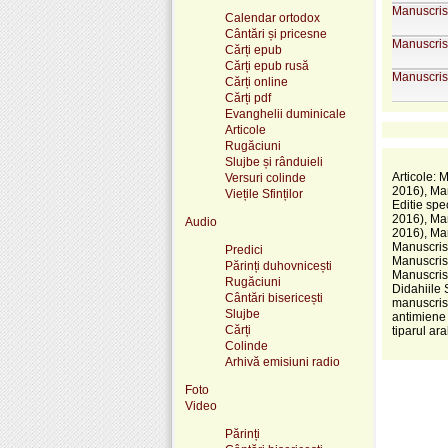
Manuscrise
Calendar ortodox
Cântări și pricesne
Manuscrise
Cărți epub
Cărți epub rusă
Manuscrise
Cărți online
Cărți pdf
Evanghelii duminicale
Articole
Rugăciuni
Slujbe și rânduieli
Articole: 
Versuri colinde
2016), Man
Viețile Sfinților
Editie spe
2016), Man
Audio
2016), Man
Manuscrise
Predici
Manuscrise
Părinți duhovnicești
Manuscrise
Rugăciuni
Didahiile 
Cântări bisericești
manuscrise
Slujbe
antimiene 
Cărți
tiparul ar
Colinde
Arhivă emisiuni radio
Foto
Video
Părinți