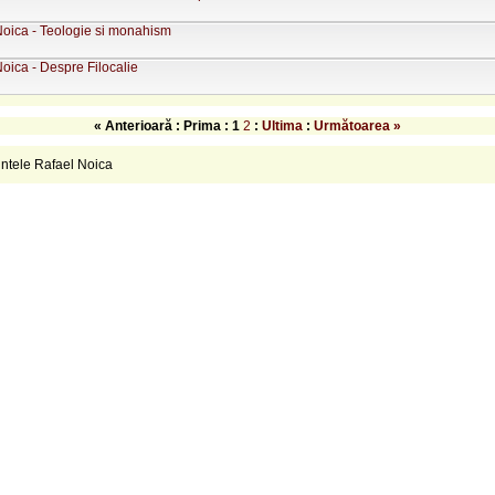
Noica - Teologie si monahism
Noica - Despre Filocalie
« Anterioară : Prima :
1
2
:
Ultima
:
Următoarea »
intele Rafael Noica