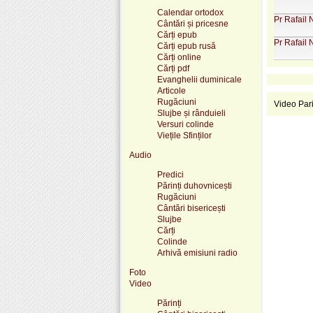
Calendar ortodox
Pr Rafail 
Cântări și pricesne
Cărți epub
Pr Rafail 
Cărți epub rusă
Cărți online
Cărți pdf
Evanghelii duminicale
Articole
Rugăciuni
Video Par
Slujbe și rânduieli
Versuri colinde
Viețile Sfinților
Audio
Predici
Părinți duhovnicești
Rugăciuni
Cântări bisericești
Slujbe
Cărți
Colinde
Arhivă emisiuni radio
Foto
Video
Părinți