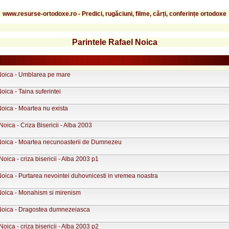
www.resurse-ortodoxe.ro - Predici, rugăciuni, filme, cărți, conferințe ortodoxe
Parintele Rafael Noica
 Noica - Umblarea pe mare
Noica - Taina suferintei
Noica - Moartea nu exista
Noica - Criza Bisericii - Alba 2003
 Noica - Moartea necunoasterii de Dumnezeu
Noica - criza bisericii - Alba 2003 p1
Noica - Purtarea nevointei duhovnicesti in vremea noastra
 Noica - Monahism si mirenism
 Noica - Dragostea dumnezeiasca
Noica - criza bisericii - Alba 2003 p2