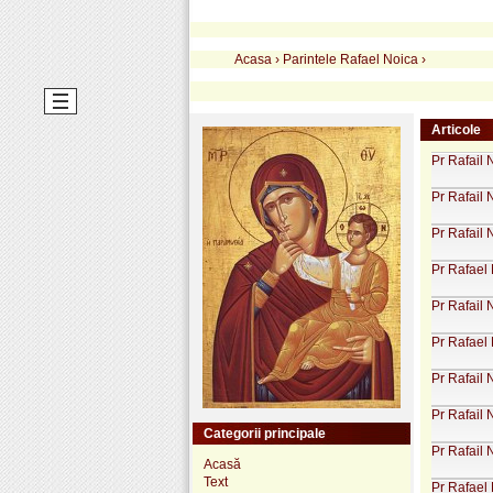
Acasa
›
Parintele Rafael Noica
›
Articole
Pr Rafail
Pr Rafail 
Pr Rafail 
Pr Rafael 
Pr Rafail
Pr Rafael 
Pr Rafail 
Pr Rafail
Categorii principale
Pr Rafail
Acasă
Text
Pr Rafael 