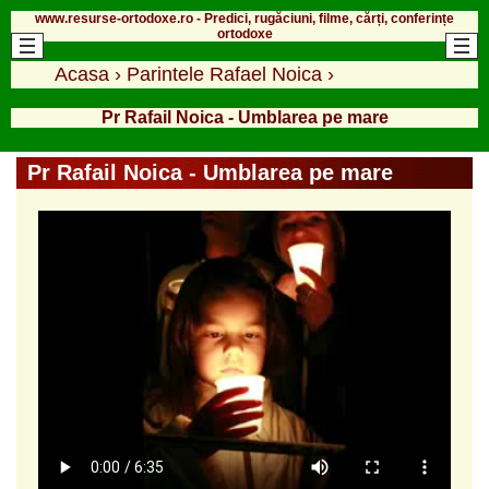
www.resurse-ortodoxe.ro - Predici, rugăciuni, filme, cărți, conferințe
ortodoxe
Acasa
›
Parintele Rafael Noica
›
Pr Rafail Noica - Umblarea pe mare
Pr Rafail Noica - Umblarea pe mare