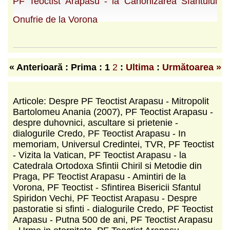
PF Teoctist Arapasu - la Canonizarea Sfantului
Onufrie de la Vorona
« Anterioară : Prima :
1
2
:
Ultima
:
Următoarea »
Articole: Despre PF Teoctist Arapasu - Mitropolit
Bartolomeu Anania (2007), PF Teoctist Arapasu -
despre duhovnici, ascultare si prietenie -
dialogurile Credo, PF Teoctist Arapasu - In
memoriam, Universul Credintei, TVR, PF Teoctist
- Vizita la Vatican, PF Teoctist Arapasu - la
Catedrala Ortodoxa Sfintii Chiril si Metodie din
Praga, PF Teoctist Arapasu - Amintiri de la
Vorona, PF Teoctist - Sfintirea Bisericii Sfantul
Spiridon Vechi, PF Teoctist Arapasu - Despre
pastoratie si sfinti - dialogurile Credo, PF Teoctist
Arapasu - Putna 500 de ani, PF Teoctist Arapasu