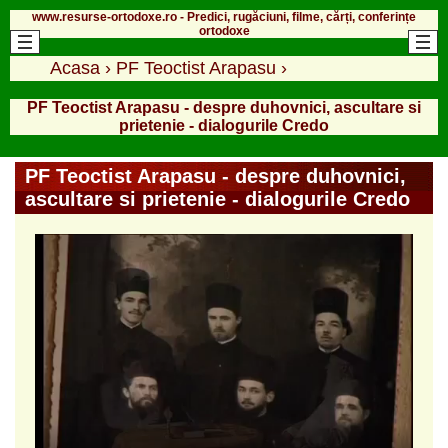
www.resurse-ortodoxe.ro - Predici, rugăciuni, filme, cărți, conferințe
ortodoxe
Acasa
›
PF Teoctist Arapasu
›
PF Teoctist Arapasu - despre duhovnici, ascultare si
prietenie - dialogurile Credo
PF Teoctist Arapasu - despre duhovnici,
ascultare si prietenie - dialogurile Credo