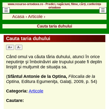
www.resurse-ortodoxe.ro - Predici, rugăciuni, filme, cărți, conferințe
ortodoxe
Acasa
›
Articole
›
Cauta taria duhului
Cauta taria duhului
A+
A-
Când omul va căuta tăria duhului, atunci în orice
neputinţe şi îmbolnăviri ale trupului poate fi deplin
liniştit şi mulţumit de situaţia sa.
(
Sfântul Antonie de la Optina,
Filocalia de la
Optina,
Editura Egumeniţa, Galaţi, 2009, p. 54)
Categoria:
Articole
Cautare: