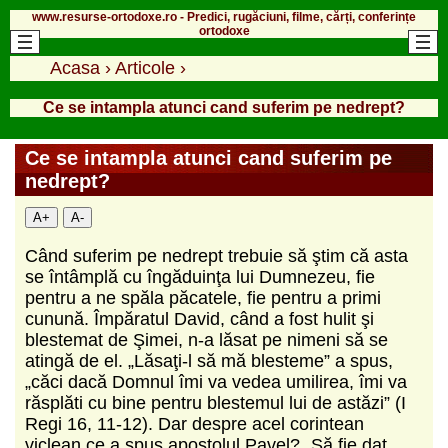
www.resurse-ortodoxe.ro - Predici, rugăciuni, filme, cărți, conferințe
ortodoxe
Acasa
›
Articole
›
Ce se intampla atunci cand suferim pe nedrept?
Ce se intampla atunci cand suferim pe
nedrept?
A+
A-
Când suferim pe nedrept trebuie să ştim că asta
se întâmplă cu îngăduinţa lui Dumnezeu, fie
pentru a ne spăla păcatele, fie pentru a primi
cunună. Împăratul David, când a fost hulit şi
blestemat de Şimei, n-a lăsat pe nimeni să se
atingă de el. „Lăsaţi-l să mă blesteme” a spus,
„căci dacă Domnul îmi va vedea umilirea, îmi va
răsplăti cu bine pentru blestemul lui de astăzi” (I
Regi 16, 11-12). Dar despre acel corintean
viclean ce a spus apostolul Pavel? „Să fie dat