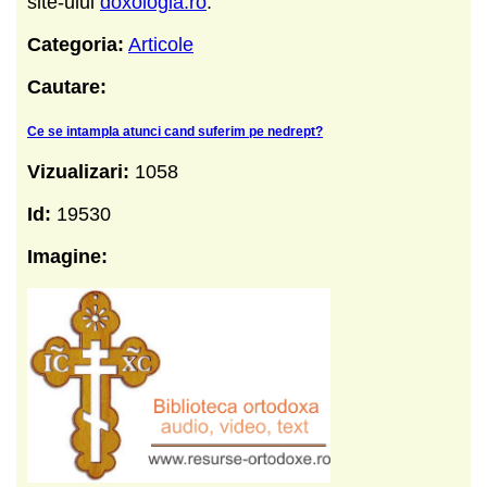
site-ului
doxologia.ro
.
Categoria:
Articole
Cautare:
Ce se intampla atunci cand suferim pe nedrept?
Vizualizari:
1058
Id:
19530
Imagine: