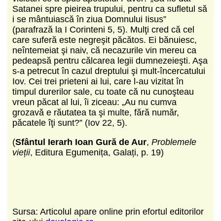
Satanei spre pieirea trupului, pentru ca sufletul să
i se mântuiască în ziua Domnului Iisus”
(parafrază la I Corinteni 5, 5). Mulţi cred că cel
care suferă este negreşit păcătos. Ei bănuiesc,
neîntemeiat şi naiv, că necazurile vin mereu ca
pedeapsă pentru călcarea legii dumnezeieşti. Aşa
s-a petrecut în cazul dreptului şi mult-încercatului
Iov. Cei trei prieteni ai lui, care l-au vizitat în
timpul durerilor sale, cu toate că nu cunoşteau
vreun păcat al lui, îi ziceau: „Au nu cumva
grozavă e răutatea ta şi multe, fără număr,
păcatele îţi sunt?” (Iov 22, 5).
(
Sfântul Ierarh Ioan Gură de Aur
,
Problemele
vieții
, Editura Egumenița, Galați, p. 19)
Sursa: Articolul apare online prin efortul editorilor