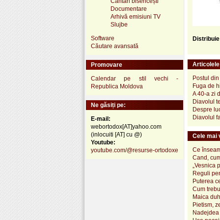
Cântări bisericești
Documentare
Arhivă emisiuni TV
Slujbe
Software
Distribui
Căutare avansată
Articolel
Promovare
Postul din
Calendar pe stil vechi -
Fuga de h
Republica Moldova
A 40-a zi
Diavolul t
Ne găsiți pe:
Despre luc
Diavolul f
E-mail:
webortodox[AT]yahoo.com
(inlocuiti [AT] cu @)
Cele mai v
Youtube:
Ce înseamn
youtube.com/@resurse-ortodoxe
Cand, cum
„Vesnica 
Reguli pen
Puterea ce
Cum trebui
Maica duh
Pietism, z
Nadejdea 