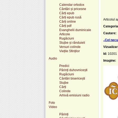
Calendar ortodox
Cântări și pricesne
Cărți epub
Cărți epub rusă
Articolul a
Cărți online
Cărți pdf
Categoria
Evanghelii duminicale
Cautare:
Articole
Rugăciuni
„Cel necu
Slujbe și rânduieli
Versuri colinde
Vizualizar
Viețile Sfinților
Id:
10201
Audio
Imagine:
Predici
Părinți duhovnicești
Rugăciuni
Cântări bisericești
Slujbe
Cărți
Colinde
Arhivă emisiuni radio
Foto
Video
Părinți