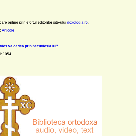
pare online prin efortul editorilor site-ului
doxologia.ro
.
:
Articole
vios va cadea prin necuviosia lui”
i:
1054