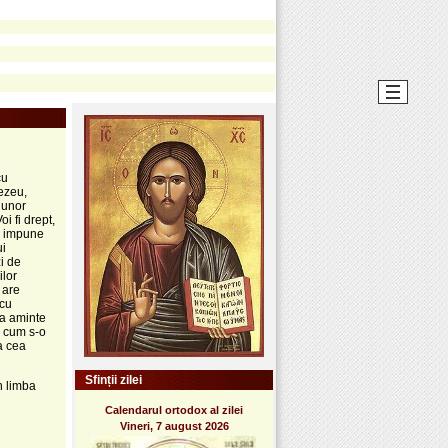
cu
ezeu,
 unor
i fi drept,
i impune
ui
i de
ilor
 are
 cu
ua aminte
i cum s-o
ea cea
Sfinții zilei
n limba
Calendarul ortodox al zilei
Vineri, 7 august 2026