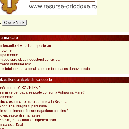
Copiază link
e:
e urmatoare
 miercurile si vinerile de peste an
irotonie
 dupa moarte
e trage spre el, ca negustorul cel viclean
rarea duhurilor rele
ace totul pentru ca omul sa nu se foloseasca duhovniceste
izualizate articole din categorie
ă literele IC XC / NI KA ?
 si in ce perioada se poate consuma Aghiasma Mare?
pomenire!”
tru crestinii care merg duminica la Biserica
lor 40 de liturghii si parastase
e sa se incheie fiecare rugaciune crestina?
ovniceasca din manastire
elotism, intelectualism, hipercriticism
mea este Tatal