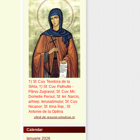
†) Sf. Cuv. Teodora de la
Sihla
;
†) Sf. Cuv. Pafnutie -
Pârvu Zugravul
; Sf. Cuv. Mc.
Dometie Persul; Sf. Ier. Narcis,
arhiep. Ierusalimului; Sf. Cuv.
Nicanor; Sf. Irina împ.; Sf.
Antonie de la Optina
oferit de resurse-ortodoxe.ro
Calendar
Ianuarie 2026