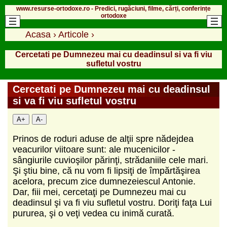
www.resurse-ortodoxe.ro - Predici, rugăciuni, filme, cărți, conferințe
ortodoxe
Acasa
›
Articole
›
Cercetati pe Dumnezeu mai cu deadinsul si va fi viu
sufletul vostru
Cercetati pe Dumnezeu mai cu deadinsul
si va fi viu sufletul vostru
A+
A-
Prinos de roduri aduse de alţii spre nădejdea
veacurilor viitoare sunt: ale mucenicilor -
sângiurile cuvioşilor părinţi, strădaniile cele mari.
Şi ştiu bine, că nu vom fi lipsiţi de împărtăşirea
acelora, precum zice dumnezeiescul Antonie.
Dar, fiii mei, cercetaţi pe Dumnezeu mai cu
deadinsul şi va fi viu sufletul vostru. Doriţi faţa Lui
pururea, şi o veţi vedea cu inimă curată.