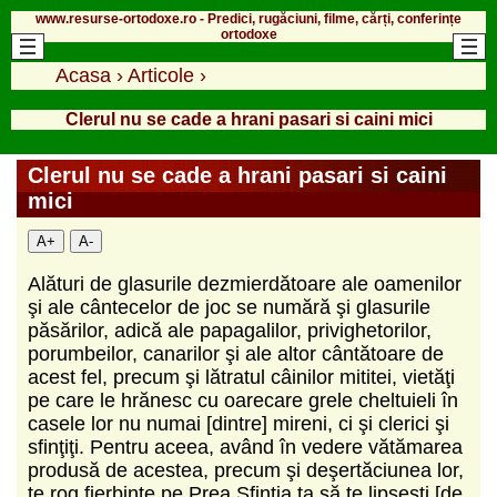
www.resurse-ortodoxe.ro - Predici, rugăciuni, filme, cărți, conferințe
ortodoxe
Acasa
›
Articole
›
Clerul nu se cade a hrani pasari si caini mici
Clerul nu se cade a hrani pasari si caini
mici
A+
A-
Alături de glasurile dezmierdătoare ale oamenilor
şi ale cântecelor de joc se numără şi glasurile
păsărilor, adică ale papagalilor, privighetorilor,
porumbeilor, canarilor şi ale altor cântătoare de
acest fel, precum şi lătratul câinilor mititei, vietăţi
pe care le hrănesc cu oarecare grele cheltuieli în
casele lor nu numai [dintre] mireni, ci şi clerici şi
sfinţiţi. Pentru aceea, având în vedere vătămarea
produsă de acestea, precum şi deşertăciunea lor,
te rog fierbinte pe Prea Sfinţia ta să te lipseşti [de