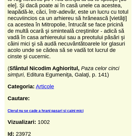
ele]. Şi dacă poate ai în casă unele ca acestea,
leapădă-le, căci, într-adevăr, este un lucru cu totul
necuviincios ca un arhiereu să hrănească [vietăţi]
ca acestea în Mitropolie, întrucât se face pricină
de multă ocară şi sminteală creştinilor - adică să
vadă în casa arhiereului sau a preotului păsări şi
câini mici şi să audă necuvântătoarele lor glasuri
acolo unde se cădea să se vadă tot lucrul de
cinste şi cucernic.
(
Sfântul Nicodim Aghioritul,
Paza celor cinci
simţuri,
Editura Egumeniţa, Galaţi, p. 141)
Categoria:
Articole
Cautare:
Clerul nu se cade a hrani pasari si caini mici
Vizualizari:
1002
Id:
23972