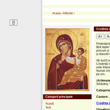
Acasa
›
Articole
›
Credinta 
A+
A
Protestanț
fără fapte
precum și 
și diavoli
Ați auzit 
Credință c
este împod
Numai cre
pe om.
(
Arhimandr
Sihăstria,
Categoria
Categorii principale
Cautare:
Credinta 
Acasă
Text
Vizualizar