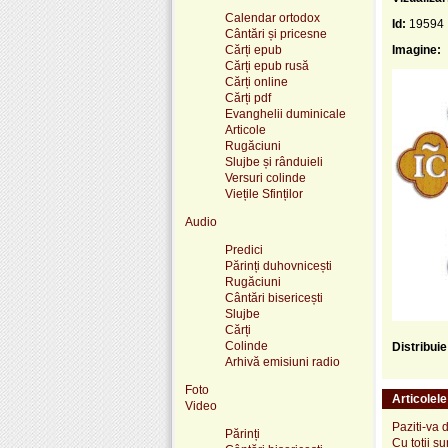
Calendar ortodox
Id:
19594
Cântări și pricesne
Cărți epub
Imagine:
Cărți epub rusă
Cărți online
Cărți pdf
Evanghelii duminicale
Articole
Rugăciuni
Slujbe și rânduieli
Versuri colinde
Viețile Sfinților
Audio
Predici
Părinți duhovnicești
Rugăciuni
Cântări bisericești
Slujbe
Cărți
Colinde
Distribui
Arhivă emisiuni radio
Foto
Articolel
Video
Paziti-va d
Părinți
Cu totii s