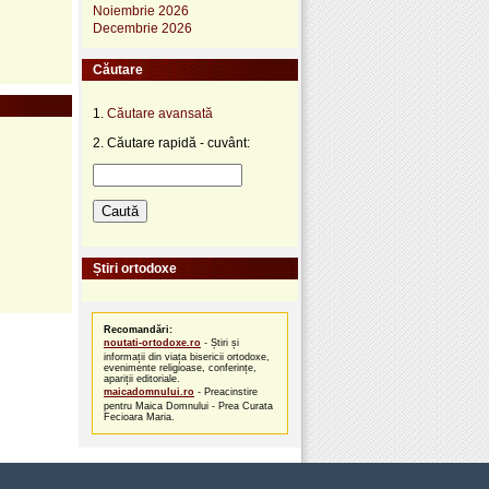
Noiembrie 2026
Decembrie 2026
Căutare
1.
Căutare avansată
2. Căutare rapidă - cuvânt:
Știri ortodoxe
Recomandări:
noutati-ortodoxe.ro
- Știri și
informații din viața bisericii ortodoxe,
evenimente religioase, conferințe,
apariții editoriale.
maicadomnului.ro
- Preacinstire
pentru Maica Domnului - Prea Curata
Fecioara Maria.