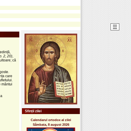
edință,
. 2, 20)
,
uitoare; că
goste.
nța care
fletului.
te mântui
ea
Sfinții zilei
Calendarul ortodox al zilei
Sâmbata, 8 august 2026