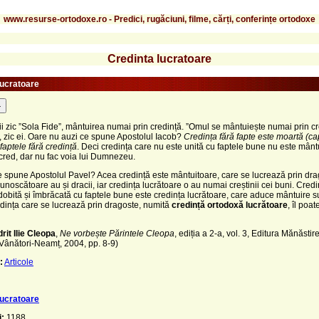
www.resurse-ortodoxe.ro - Predici, rugăciuni, filme, cărți, conferințe ortodoxe
Credinta lucratoare
lucratoare
-
ii zic ”Sola Fide”, mântuirea numai prin credință. ”Omul se mântuiește numai prin cr
”, zic ei. Oare nu auzi ce spune Apostolul Iacob?
Credința fără fapte este moartă (cap
faptele fără credință
. Deci credința care nu este unită cu faptele bune nu este mânt
i cred, dar nu fac voia lui Dumnezeu.
ce spune Apostolul Pavel? Acea credință este mântuitoare, care se lucrează prin dra
unoscătoare au și dracii, iar credința lucrătoare o au numai creștinii cei buni. Credi
obită și îmbrăcată cu faptele bune este credința lucrătoare, care aduce mântuire su
dința care se lucrează prin dragoste, numită
credință ortodoxă lucrătoare
, îl poa
it Ilie Cleopa
,
Ne vorbește Părintele Cleopa
, ediția a 2-a, vol. 3, Editura Mănăstir
 Vânători-Neamț, 2004, pp. 8-9)
:
Articole
lucratoare
i:
1188