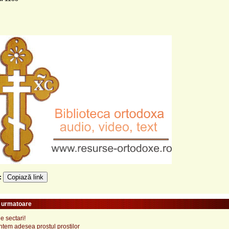
Copiază link
e:
e urmatoare
e sectari!
untem adesea prostul prostilor