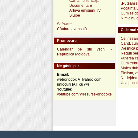
Cântări bisericești
„Puteam sa
Documentare
Pocainta 
Arhivă emisiuni TV
Cum se do
Slujbe
Nimic nu 
Software
Căutare avansată
Cele mai v
Ce înseamn
Promovare
Cand, cum
„Vesnica 
Calendar pe stil vechi -
Reguli pen
Republica Moldova
Puterea ce
Cum trebui
Ne găsiți pe:
Maica duh
Pietism, z
E-mail:
Nadejdea 
webortodox[AT]yahoo.com
Usa pocai
(inlocuiti [AT] cu @)
Youtube:
youtube.com/@resurse-ortodoxe