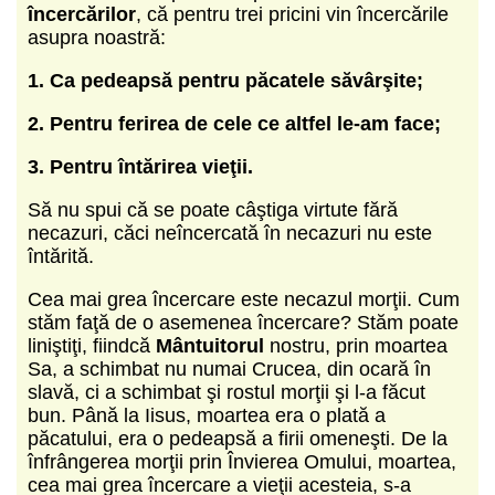
încercărilor
, că pentru trei pricini vin încercările
asupra noastră:
1. Ca pedeapsă pentru păcatele săvârşite;
2. Pentru ferirea de cele ce altfel le-am face;
3. Pentru întărirea vieţii.
Să nu spui că se poate câştiga virtute fără
necazuri, căci neîncercată în necazuri nu este
întărită.
Cea mai grea încercare este necazul morţii. Cum
stăm faţă de o asemenea încercare? Stăm poate
liniştiţi, fiindcă
Mântuitorul
nostru, prin moartea
Sa, a schimbat nu numai Crucea, din ocară în
slavă, ci a schimbat şi rostul morţii şi l-a făcut
bun. Până la Iisus, moartea era o plată a
păcatului, era o pedeapsă a firii omeneşti. De la
înfrângerea morţii prin Învierea Omului, moartea,
cea mai grea încercare a vieţii acesteia, s-a