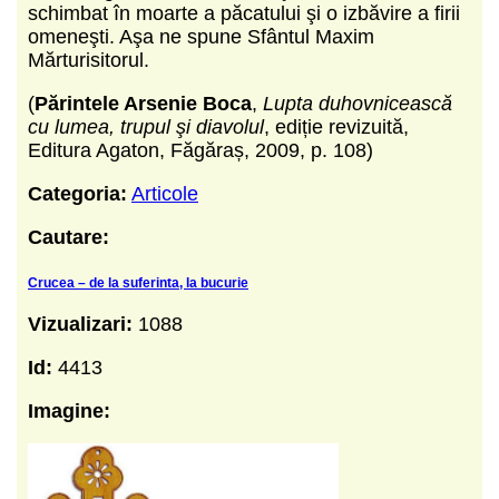
schimbat în moarte a păcatului şi o izbăvire a firii
omeneşti. Aşa ne spune Sfântul Maxim
Mărturisitorul.
(
Părintele Arsenie Boca
,
Lupta duhovnicească
cu lumea, trupul şi diavolul
, ediție revizuită,
Editura Agaton, Făgăraș, 2009, p. 108)
Categoria:
Articole
Cautare:
Crucea – de la suferinta, la bucurie
Vizualizari:
1088
Id:
4413
Imagine: