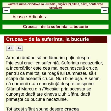
www.resurse-ortodoxe.ro - Predici, rugăciuni, filme, cărți, conferințe
ortodoxe
Acasa
›
Articole
›
Crucea – de la suferinta, la bucurie
Crucea – de la suferinta, la bucurie
A+
A-
Ar mai rămâne să ne lămurim puţin despre
înţelesul crucii ca suferinţă. Suferinţa necazurilor,
a încercărilor este cea mai necunoscută cruce,
pentru că mai toţi se roagă lui Dumnezeu să-i
scape de această cruce. Nu-i bine aşa. E semn
că oamenii n-au cunoştinţă despre ce spune
Sfântul Marcu din
Filocalie
: prin aceasta se
cunoaşte dacă are cineva Duh Sfânt, dacă
primeşte cu bucurie necazurile.
Tot acest sfânt spune despre
crucea