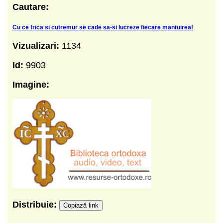
Cautare:
Cu ce frica si cutremur se cade sa-si lucreze fiecare mantuirea!
Vizualizari:
1134
Id:
9903
Imagine:
Distribuie:
Copiază link