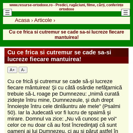
www.resurse-ortodoxe.ro - Predici, rugăciuni, filme, cărți, conferințe
ortodoxe
Acasa
›
Articole
›
Cu ce frica si cutremur se cade sa-si lucreze fiecare
mantuirea!
Cu ce frica si cutremur se cade sa-si
lucreze fiecare mantuirea!
A+
A-
Cu ce frică şi cutremur se cade să-şi lucreze
fiecare mântuirea! Şi cu câtă osârdie nefăţarnică
trebuie să-L roage pe Dumnezeu: „Inimă curată
zideşte întru mine, Dumnezeule, şi duh drept
înnoieşte întru cele dinlăuntru ale mele” (Psalmi
50). Iar la Judecată vor fi lucru de spaimă şi
mirare. Domnul va zice: „Nu vă cunosc pe voi”
celor ce nu doar că au fost încredinţaţi că sunt
oameni ai lui Dumnezeu, ci au şi părut astfel în