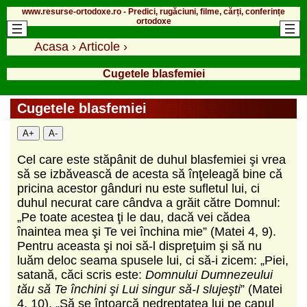
www.resurse-ortodoxe.ro - Predici, rugăciuni, filme, cărți, conferințe
ortodoxe
Acasa
›
Articole
›
Cugetele blasfemiei
Cugetele blasfemiei
A+
A-
Cel care este stăpânit de duhul blasfemiei şi vrea
să se izbăvească de acesta să înţeleagă bine că
pricina acestor gânduri nu este sufletul lui, ci
duhul necurat care cândva a grăit către Domnul:
„Pe toate acestea ţi le dau, dacă vei cădea
înaintea mea şi Te vei închina mie” (Matei 4, 9).
Pentru aceasta şi noi să-l dispreţuim şi să nu
luăm deloc seama spusele lui, ci să-i zicem: „Piei,
satană, căci scris este:
Domnului Dumnezeului
tău să Te închini şi Lui singur să-I slujeşti
” (Matei
4, 10). „Să se întoarcă nedreptatea lui pe capul