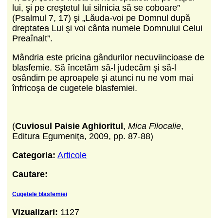
lui, şi pe creştetul lui silnicia să se coboare”
(Psalmul 7, 17) şi „Lăuda-voi pe Domnul după
dreptatea Lui şi voi cânta numele Domnului Celui
Preaînalt”.
Mândria este pricina gândurilor necuviincioase de
blasfemie. Să încetăm să-l judecăm şi să-l
osândim pe aproapele şi atunci nu ne vom mai
înfricoşa de cugetele blasfemiei.
(
Cuviosul Paisie Aghioritul
,
Mica Filocalie
,
Editura Egumeniţa, 2009, pp. 87-88)
Categoria:
Articole
Cautare:
Cugetele blasfemiei
Vizualizari:
1127