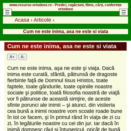
www.resurse-ortodoxe.ro - Predici, rugăciuni, filme, cărți, conferințe
ortodoxe
Acasa
›
Articole
›
Cum ne este inima, asa ne este si viata
Cum ne este inima, asa ne este si viata
A+
A-
Cum ne este inima, aşa ne este şi viaţa. Dacă
inima este curată, sfântă, pătrunsă de dragoste
fierbinte faţă de Domnul Iisus Hristos, toate
faptele, toate gândurile, toate opiniile noastre
sociale şi politice, toată filosofia noastră de viaţă
vor fi pătrunse de această simţire, de aceste
sfinte porunci ale inimii – şi atunci, din vistieria
cea bună a inimii noastre vom scoate roade bune
în tot ce facem, şi în primul rând în viaţa de zi cu
zi, în legăturile noastre cu cei din jur. Iar dacă în
inimă domnesc răul şi întunericul, oricât de bună