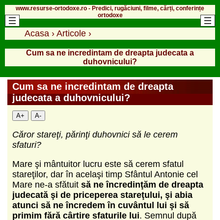
www.resurse-ortodoxe.ro - Predici, rugăciuni, filme, cărți, conferințe
ortodoxe
Acasa
›
Articole
›
Cum sa ne incredintam de dreapta judecata a
duhovnicului?
Cum sa ne incredintam de dreapta
judecata a duhovnicului?
A+
A-
Căror stareţi, părinţi duhovnici să le cerem
sfaturi?
Mare şi mântuitor lucru este să cerem sfatul
stareţilor, dar în acelaşi timp Sfântul Antonie cel
Mare ne-a sfătuit
să ne încredinţăm de dreapta
judecată şi de priceperea stareţului, şi abia
atunci să ne încredem în cuvântul lui şi să
primim fără cârtire
sfaturile lui
. Semnul după