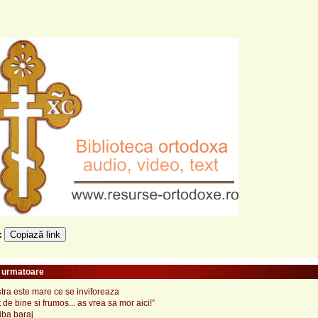
Copiază link
e:
e urmatoare
tra este mare ce se inviforeaza
t de bine si frumos... as vrea sa mor aici!”
iba baraj