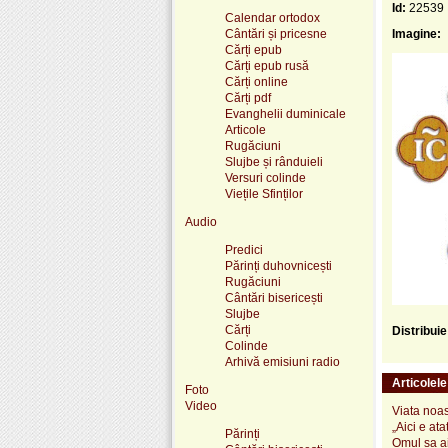
Id:
22539
Calendar ortodox
Cântări și pricesne
Imagine:
Cărți epub
Cărți epub rusă
Cărți online
Cărți pdf
Evanghelii duminicale
Articole
Rugăciuni
Slujbe și rânduieli
Versuri colinde
Viețile Sfinților
Audio
Predici
Părinți duhovnicești
Rugăciuni
Cântări bisericești
Slujbe
Cărți
Distribui
Colinde
Arhivă emisiuni radio
Articolel
Foto
Video
Viata noas
„Aici e ata
Părinți
Omul sa a