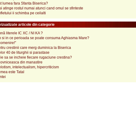
ost lumea fara Sfanta Biserica?
si atinge rostul numai atunci cand omul se sfinteste
fletului ii schimba pe ceilalti
izualizate articole din categorie
ă literele IC XC / NI KA ?
 si in ce perioada se poate consuma Aghiasma Mare?
pomenire!”
tru crestinii care merg duminica la Biserica
lor 40 de liturghii si parastase
e sa se incheie fiecare rugaciune crestina?
ovniceasca din manastire
elotism, intelectualism, hipercriticism
mea este Tatal
ntei