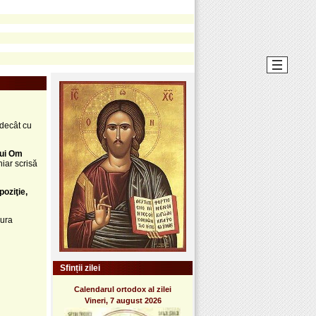
 decât cu
tui Om
iar scrisă
poziţie,
aura
Sfinții zilei
Calendarul ortodox al zilei
Vineri, 7 august 2026