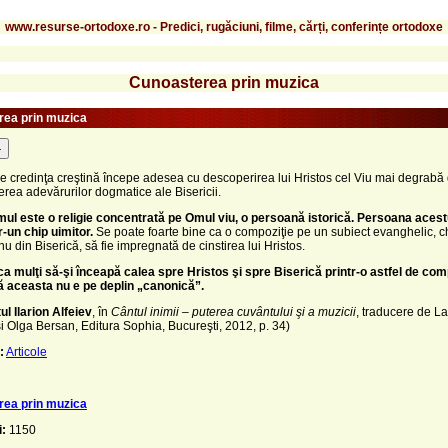
www.resurse-ortodoxe.ro - Predici, rugăciuni, filme, cărți, conferințe ortodoxe
Cunoasterea prin muzica
ea prin muzica
-
e credinţa creştină începe adesea cu descoperirea lui Hristos cel Viu mai degrabă
rea adevărurilor dogmatice ale Bisericii.
mul este o religie concentrată pe Omul viu, o persoană istorică. Persoana aces
r-un chip uimitor.
Se poate foarte bine ca o compoziţie pe un subiect evanghelic, ch
u din Biserică, să fie impregnată de cinstirea lui Hristos.
a mulţi să-şi înceapă calea spre Hristos şi spre Biserică printr-o astfel de com
ă aceasta nu e pe deplin „canonică”.
ul Ilarion Alfeiev
, în
Cântul inimii – puterea cuvântului şi a muzicii
, traducere de L
 Olga Bersan, Editura Sophia, Bucureşti, 2012, p. 34)
:
Articole
ea prin muzica
i:
1150