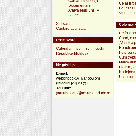
Cântări bisericești
Ce ar fi f
Documentare
Educatia i
Arhivă emisiuni TV
Virtutea su
Slujbe
Software
Cele mai v
Căutare avansată
Ce înseamn
Cand, cum
Promovare
„Vesnica 
Reguli pen
Calendar pe stil vechi -
Puterea ce
Republica Moldova
Cum trebui
Maica duh
Ne găsiți pe:
Pietism, z
Nadejdea 
E-mail:
Usa pocai
webortodox[AT]yahoo.com
(inlocuiti [AT] cu @)
Youtube:
youtube.com/@resurse-ortodoxe