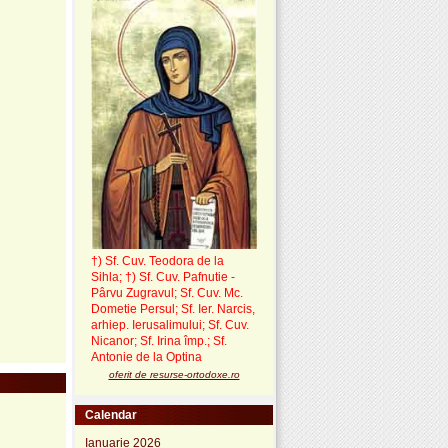
†) Sf. Cuv. Teodora de la
Sihla
;
†) Sf. Cuv. Pafnutie -
Pârvu Zugravul
; Sf. Cuv. Mc.
Dometie Persul; Sf. Ier. Narcis,
arhiep. Ierusalimului; Sf. Cuv.
Nicanor; Sf. Irina împ.; Sf.
Antonie de la Optina
oferit de resurse-ortodoxe.ro
Calendar
Ianuarie 2026