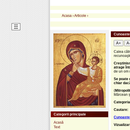
Acasa
›
Articole
›
Cunoaster
A+
A
Calea cătr
recunoaşte
Creştinis
atrage înt
de un om n
Se poate c
chiar dac
(
Mitropolit
Mărcean și
Categoria
Cautare:
Categorii principale
Cunoaster
Acasă
Vizualizar
Text