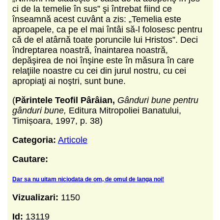
ci de la temelie în sus” şi întrebat fiind ce
înseamnă acest cuvânt a zis: „Temelia este
aproapele, ca pe el mai întâi să-l folosesc pentru
că de el atârnă toate poruncile lui Hristos”. Deci
îndreptarea noastră, înaintarea noastră,
depăşirea de noi înşine este în măsura în care
relaţiile noastre cu cei din jurul nostru, cu cei
apropiaţi ai noştri, sunt bune.
(
Părintele Teofil Pârâian,
Gânduri bune pentru
gânduri bune,
Editura Mitropoliei Banatului,
Timișoara, 1997, p. 38)
Categoria:
Articole
Cautare:
Dar sa nu uitam niciodata de om, de omul de langa noi!
Vizualizari:
1150
Id:
13119