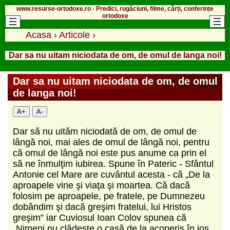
www.resurse-ortodoxe.ro - Predici, rugăciuni, filme, cărți, conferințe
ortodoxe
Acasa
›
Articole
›
Dar sa nu uitam niciodata de om, de omul de langa noi!
Dar sa nu uitam niciodata de om, de omul
de langa noi!
A+
A-
Dar să nu uităm niciodată de om, de omul de
lângă noi, mai ales de omul de lângă noi, pentru
că omul de lângă noi este pus anume ca prin el
să ne înmulţim iubirea. Spune în Pateric - Sfântul
Antonie cel Mare are cuvântul acesta - că „De la
aproapele vine şi viaţa şi moartea. Că dacă
folosim pe aproapele, pe fratele, pe Dumnezeu
dobândim şi dacă greşim fratelui, lui Hristos
greşim” iar Cuviosul Ioan Colov spunea că
„Nimeni nu clădeşte o casă de la acoperiş în jos