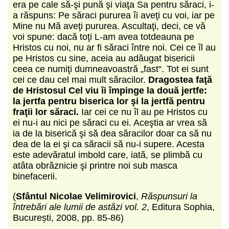
era pe cale să-şi pună şi viaţa Sa pentru săraci, i-
a răspuns: Pe săraci pururea îi aveţi cu voi, iar pe
Mine nu Mă aveţi pururea. Ascultaţi, deci, ce vă
voi spune: dacă toţi L-am avea totdeauna pe
Hristos cu noi, nu ar fi săraci între noi. Cei ce îl au
pe Hristos cu sine, aceia au adăugat bisericii
ceea ce numiţi dumneavoastră „fast“. Tot ei sunt
cei ce dau cel mai mult săracilor.
Dragostea faţă
de Hristosul Cel viu îi împinge la două jertfe:
la jertfa pentru biserica lor şi la jertfă pentru
fraţii lor săraci.
Iar cei ce nu îl au pe Hristos cu
ei nu-i au nici pe săraci cu ei. Aceştia ar vrea să
ia de la biserică şi să dea săracilor doar ca să nu
dea de la ei şi ca săracii să nu-i supere. Acesta
este adevăratul imbold care, iată, se plimbă cu
atâta obrăznicie şi printre noi sub masca
binefacerii.
(
Sfântul Nicolae Velimirovici
,
Răspunsuri la
întrebări ale lumii de astăzi vol. 2
, Editura Sophia,
București, 2008, pp. 85-86)