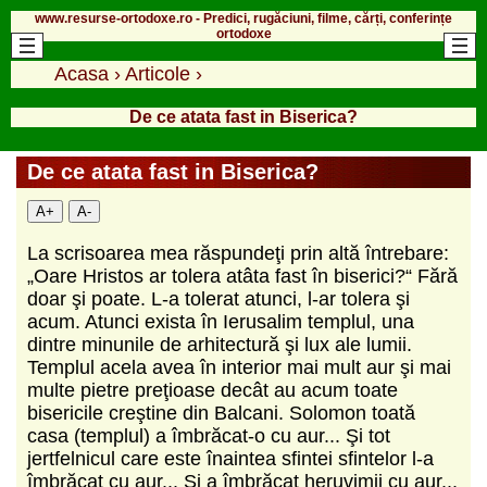
www.resurse-ortodoxe.ro - Predici, rugăciuni, filme, cărți, conferințe
ortodoxe
Acasa
›
Articole
›
De ce atata fast in Biserica?
De ce atata fast in Biserica?
A+
A-
La scrisoarea mea răspundeţi prin altă întrebare:
„Oare Hristos ar tolera atâta fast în biserici?“ Fără
doar şi poate. L-a tolerat atunci, l-ar tolera şi
acum. Atunci exista în Ierusalim templul, una
dintre minunile de arhitectură şi lux ale lumii.
Templul acela avea în interior mai mult aur şi mai
multe pietre preţioase decât au acum toate
bisericile creştine din Balcani. Solomon toată
casa (templul) a îmbrăcat-o cu aur... Şi tot
jertfelnicul care este înaintea sfintei sfintelor l-a
îmbrăcat cu aur... Şi a îmbrăcat heruvimii cu aur...