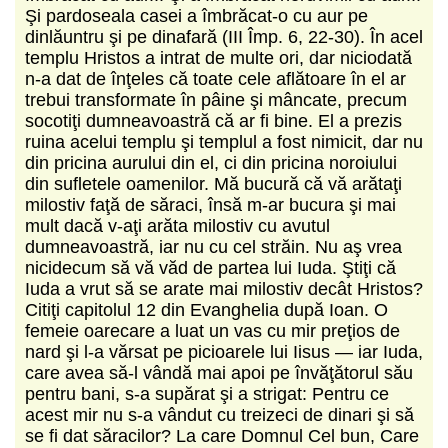
Şi pardoseala casei a îmbrăcat-o cu aur pe
dinlăuntru şi pe dinafară (III Împ. 6, 22-30). În acel
templu Hristos a intrat de multe ori, dar niciodată
n-a dat de înţeles că toate cele aflătoare în el ar
trebui transformate în pâine şi mâncate, precum
socotiţi dumneavoastră că ar fi bine. El a prezis
ruina acelui templu şi templul a fost nimicit, dar nu
din pricina aurului din el, ci din pricina noroiului
din sufletele oamenilor. Mă bucură că vă arătaţi
milostiv faţă de săraci, însă m-ar bucura şi mai
mult dacă v-aţi arăta milostiv cu avutul
dumneavoastră, iar nu cu cel străin. Nu aş vrea
nicidecum să vă văd de partea lui Iuda. Ştiţi că
Iuda a vrut să se arate mai milostiv decât Hristos?
Citiţi capitolul 12 din Evanghelia după Ioan. O
femeie oarecare a luat un vas cu mir preţios de
nard şi l-a vărsat pe picioarele lui Iisus — iar Iuda,
care avea să-l vândă mai apoi pe învăţătorul său
pentru bani, s-a supărat şi a strigat: Pentru ce
acest mir nu s-a vândut cu treizeci de dinari şi să
se fi dat săracilor? La care Domnul Cel bun, Care