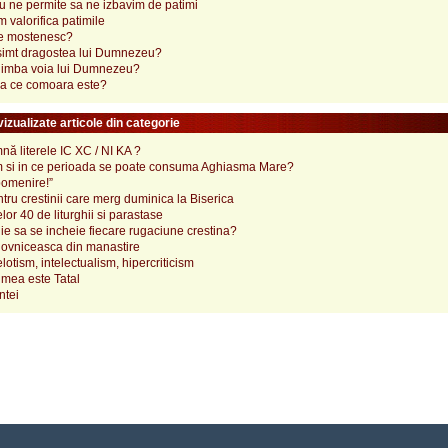
u ne permite sa ne izbavim de patimi
valorifica patimile
se mostenesc?
simt dragostea lui Dumnezeu?
imba voia lui Dumnezeu?
 la ce comoara este?
izualizate articole din categorie
ă literele IC XC / NI KA ?
 si in ce perioada se poate consuma Aghiasma Mare?
pomenire!”
tru crestinii care merg duminica la Biserica
lor 40 de liturghii si parastase
e sa se incheie fiecare rugaciune crestina?
ovniceasca din manastire
elotism, intelectualism, hipercriticism
mea este Tatal
ntei