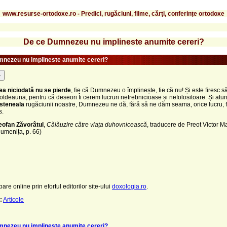
www.resurse-ortodoxe.ro - Predici, rugăciuni, filme, cărți, conferințe ortodoxe
De ce Dumnezeu nu implineste anumite cereri?
nezeu nu implineste anumite cereri?
-
a niciodată nu se pierde
, fie că Dumnezeu o împlinește, fie că nu! Și este firesc s
totdeauna, pentru că deseori Îi cerem lucruri netrebnicioase și nefolositoare. Și atun
steneala
rugăciunii noastre, Dumnezeu ne dă, fără să ne dăm seama, orice lucru, fo
s.
eofan Zăvorâtul
,
Călăuzire către viața duhovnicească
, traducere de Preot Victor 
umenița, p. 66)
pare online prin efortul editorilor site-ului
doxologia.ro
.
:
Articole
nezeu nu implineste anumite cereri?