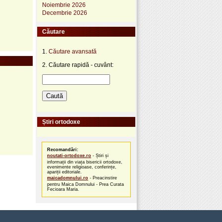
Noiembrie 2026
Decembrie 2026
Căutare
1.
Căutare avansată
2. Căutare rapidă - cuvânt:
Știri ortodoxe
Recomandări:
noutati-ortodoxe.ro
- Știri și
informații din viața bisericii ortodoxe,
evenimente religioase, conferințe,
apariții editoriale.
maicadomnului.ro
- Preacinstire
pentru Maica Domnului - Prea Curata
Fecioara Maria.