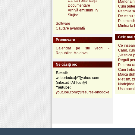
Cântări bisericești
Mandria n
Documentare
Cum putem 
Arhivă emisiuni TV
Patimile 
Slujbe
De ce nu 
Putem sch
Software
Mintea ta
Căutare avansată
Cele mai v
Promovare
Ce înseamn
Calendar pe stil vechi -
Cand, cum
Republica Moldova
„Vesnica 
Reguli pen
Ne găsiți pe:
Puterea ce
Cum trebui
E-mail:
Maica duh
webortodox[AT]yahoo.com
Pietism, z
(inlocuiti [AT] cu @)
Nadejdea 
Youtube:
Usa pocai
youtube.com/@resurse-ortodoxe