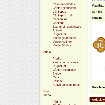
Calendar ortodox
Vizualizar
Cântări și pricesne
Cărți epub
Id:
4383
Cărți epub rusă
Imagine:
Cărți online
Cărți pdf
Evanghelii duminicale
Articole
Rugăciuni
Slujbe și rânduieli
Versuri colinde
Viețile Sfinților
Audio
Predici
Părinți duhovnicești
Rugăciuni
Cântări bisericești
Slujbe
Cărți
Colinde
Arhivă emisiuni radio
Distribui
Foto
Video
Articolel
Părinți