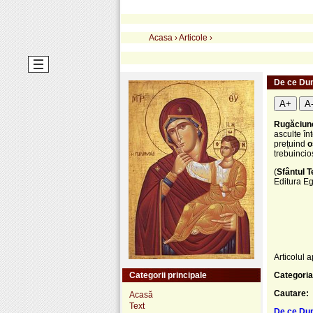
Acasa
›
Articole
›
De ce Dum
A+
A
Rugăciune
asculte în
prețuind
o
trebuincio
(
Sfântul T
Editura Eg
Articolul a
Categorii principale
Categoria
Cautare:
Acasă
Text
De ce Dum