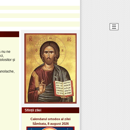
ă nu ne
ci,
lositor și
Manolache,
Sfinții zilei
Calendarul ortodox al zilei
Sâmbata, 8 august 2026