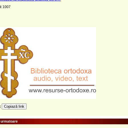
i:
1007
Copiază link
e:
e urmatoare