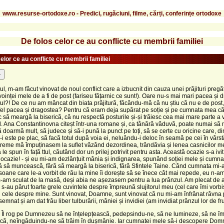
www.resurse-ortodoxe.ro - Predici, rugăciuni, filme, cărți, conferințe ortodoxe
De folos celor ce au conflicte cu membrii familiei
elor ce au conflicte cu membrii familiei
-
sul, m-am făcut vinovat de noul conflict care a izbucnit din cauza unei prăjituri pregăt
voinței mele de a fi de post (fariseu fățarnic ce sunt!). Oare nu-s mai mari pacea și 
ul?! De ce nu am mâncat din biata prăjitură, făcându-mă că nu știu că nu e de post,
fel pacea și dragostea? Pentru că eram deja supărat pe soție și pe cumnata mea c
 să meargă la biserică, că nu respectă posturile și-și trăiesc cea mai mare parte a vi
d. Ana Constantinovna citeșt într-una romane și, ca tânără văduvă, poate numai s
să doarmă mult, să judece și să-i pună la punct pe toți, să se certe cu oricine care, d
-i este pe plac, să facă totul după voia ei, neluându-i deloc în seamă pe cei în vârstă
reme mă împuținasem la suflet văzând dezordinea, trândăvia și lenea casnicilor me
e spun în față ttul, căutând dor un prilej potrivit pentru asta. Această ocazie s-a ivit
ocazie! - și eu mi-am dezlănțuit mânia și indignarea, spunând soției mele și cumna
ră să muncească, fără să meargă la biserică, fără Sfintele Taine. Când cumnata mi-
soane care le-a vorbit de rău la mine îi dorește să se înece cât mai repede, eu n-a
-am sculat de la masă, deși abia ne așezasem pentru a lua prânzul. Am plecat de 
i s-au părut foarte grele cuvintele despre împreună slujitorul meu (cel care îmi vorb
și cele despre mine. Sunt vinovat, Doamne, sunt vinovat că nu mi-am înfrânat râvna
emnat și am dat frâu liber tulburării, mâniei și invidiei (am invidiat prânzul lor de fru
 Îl rog pe Dumnezeu să ne înțelepțească, pedepsindu-ne, să ne lumineze, să ne îm
scă, neîngăduindu-ne să trăim în dușmănie. Iar cumnatei mele să-i descopere Dom