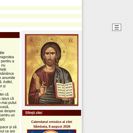
ite
dragostea
 pentru a
ă nu
eții
ă mănânce
in anumite
. Astfel,
i și
 -
tei că
a spus că
m mai putut
acasă,
ise despre
Sfinții zilei
 pentru un
pt).
Calendarul ortodox al zilei
Sâmbata, 8 august 2026
pace și să
nul ce are