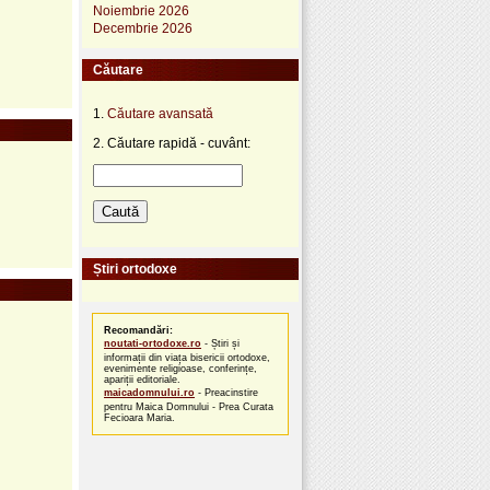
Noiembrie 2026
Decembrie 2026
Căutare
1.
Căutare avansată
2. Căutare rapidă - cuvânt:
Știri ortodoxe
Recomandări:
noutati-ortodoxe.ro
- Știri și
informații din viața bisericii ortodoxe,
evenimente religioase, conferințe,
apariții editoriale.
maicadomnului.ro
- Preacinstire
pentru Maica Domnului - Prea Curata
Fecioara Maria.