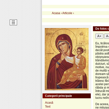
Acasa
›
Articole
›
De folos c
A+
A
Eu, ticălo
împotriva 
decât post
păstra ast
obișnuiesc
trândăvin
dulciuri, 
motive, nu
de multă v
doream să l
trupească 
trăiesc fă
acelei per
răbda și m
întrucât m
ele), dar 
Categorii principale
lucru neîns
Acasă
De aceea,
Text
ne miluia