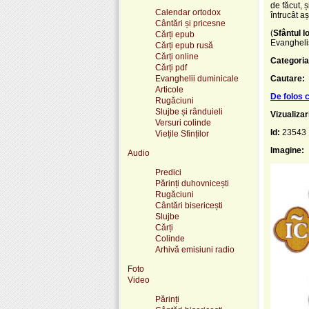
de făcut, 
Calendar ortodox
întrucât a
Cântări și pricesne
(
Sfântul I
Cărți epub
Evanghelis
Cărți epub rusă
Cărți online
Categoria
Cărți pdf
Evanghelii duminicale
Cautare:
Articole
De folos c
Rugăciuni
Slujbe și rânduieli
Vizualizar
Versuri colinde
Id:
23543
Viețile Sfinților
Imagine:
Audio
Predici
Părinți duhovnicești
Rugăciuni
Cântări bisericești
Slujbe
Cărți
Colinde
Arhivă emisiuni radio
Foto
Video
Părinți