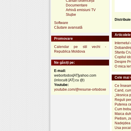
Cântări bisericești
Documentare
Arhivă emisiuni TV
Slujbe
Distribui
Software
Căutare avansată
Articolel
Promovare
Internetul
Calendar pe stil vechi -
Dobandirea
Republica Moldova
Sfanta Cr
Copilul id
Despre Pre
Ne găsiți pe:
O mica le
E-mail:
webortodox[AT]yahoo.com
Cele mai v
(inlocuiti [AT] cu @)
Youtube:
Ce înseamn
youtube.com/@resurse-ortodoxe
Cand, cum
„Vesnica 
Reguli pen
Puterea ce
Cum trebui
Maica duh
Pietism, z
Nadejdea 
Usa pocai