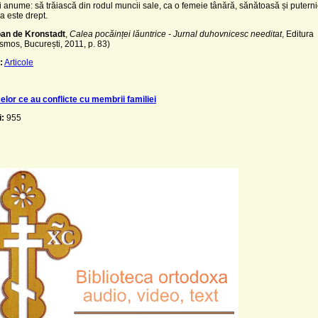
și anume: să trăiască din rodul muncii sale, ca o femeie tânără, sănătoasă și puterni
șa este drept.
oan de Kronstadt
,
Calea pocăinței lăuntrice - Jurnal duhovnicesc needitat
, Editura
mos, București, 2011, p. 83)
:
Articole
elor ce au conflicte cu membrii familiei
i:
955