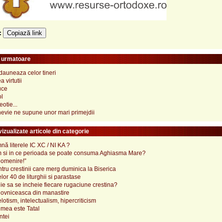
Copiază link
e:
e urmatoare
 dauneaza celor tineri
 virtutii
uce
ol
otie...
nevie ne supune unor mari primejdii
izualizate articole din categorie
ă literele IC XC / NI KA ?
 si in ce perioada se poate consuma Aghiasma Mare?
pomenire!”
tru crestinii care merg duminica la Biserica
lor 40 de liturghii si parastase
e sa se incheie fiecare rugaciune crestina?
ovniceasca din manastire
elotism, intelectualism, hipercriticism
mea este Tatal
ntei