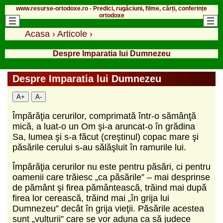
www.resurse-ortodoxe.ro - Predici, rugăciuni, filme, cărți, conferințe
ortodoxe
Acasa
›
Articole
›
Despre Imparatia lui Dumnezeu
Despre Imparatia lui Dumnezeu
A+
A-
Împărăţia cerurilor, comprimată într-o sămânţă
mică, a luat-o un Om şi-a aruncat-o în grădina
Sa, lumea şi s-a făcut (creştinul) copac mare şi
păsările cerului s-au sălăşluit în ramurile lui.
Împărăţia cerurilor nu este pentru păsări, ci pentru
oamenii care trăiesc „ca păsările” – mai desprinse
de pământ şi firea pământească, trăind mai după
firea lor cerească, trăind mai „în grija lui
Dumnezeu” decât în grija vieţii. Păsările acestea
sunt „vulturii” care se vor aduna ca să judece