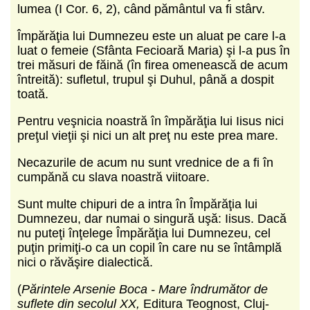
lumea (I Cor. 6, 2), când pământul va fi stârv.
Împărăţia lui Dumnezeu este un aluat pe care l-a
luat o femeie (Sfânta Fecioară Maria) şi l-a pus în
trei măsuri de făină (în firea omenească de acum
întreită): sufletul, trupul şi Duhul, până a dospit
toată.
Pentru veşnicia noastră în împărăţia lui Iisus nici
preţul vieţii şi nici un alt preţ nu este prea mare.
Necazurile de acum nu sunt vrednice de a fi în
cumpănă cu slava noastră viitoare.
Sunt multe chipuri de a intra în Împărăţia lui
Dumnezeu, dar numai o singură uşă: Iisus. Dacă
nu puteţi înţelege Împărăţia lui Dumnezeu, cel
puţin primiţi-o ca un copil în care nu se întâmplă
nici o răvăşire dialectică.
(
Părintele Arsenie Boca - Mare îndrumător de
suflete din secolul XX,
Editura Teognost, Cluj-