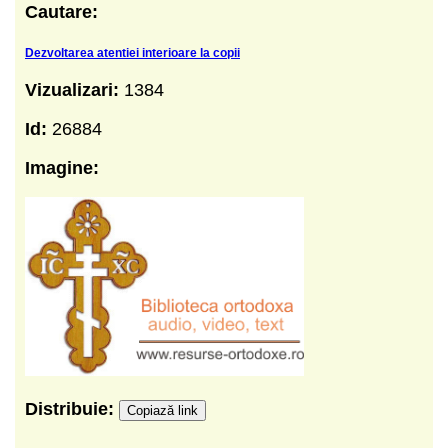
Cautare:
Dezvoltarea atentiei interioare la copii
Vizualizari:
1384
Id:
26884
Imagine:
Distribuie:
Copiază link