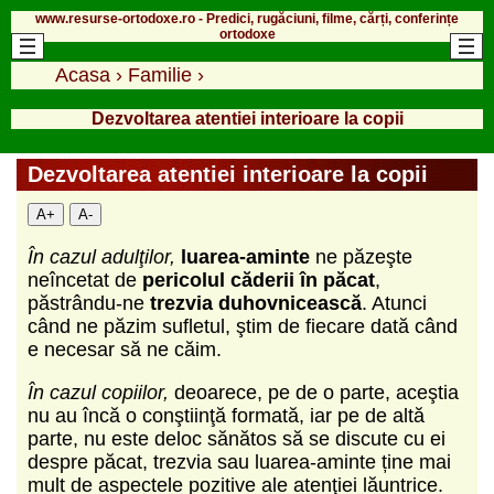
www.resurse-ortodoxe.ro - Predici, rugăciuni, filme, cărți, conferințe
ortodoxe
Acasa
›
Familie
›
Dezvoltarea atentiei interioare la copii
Dezvoltarea atentiei interioare la copii
A+
A-
În cazul adulţilor,
luarea-aminte
ne păzeşte
neîncetat de
pericolul căderii în păcat
,
păstrându-ne
trezvia duhovnicească
. Atunci
când ne păzim sufletul, ştim de fiecare dată când
e necesar să ne căim.
În cazul copiilor,
deoarece, pe de o parte, aceştia
nu au încă o conştiinţă formată, iar pe de altă
parte, nu este deloc sănătos să se discute cu ei
despre păcat, trezvia sau luarea-aminte ține mai
mult de aspectele pozitive ale atenţiei lăuntrice.