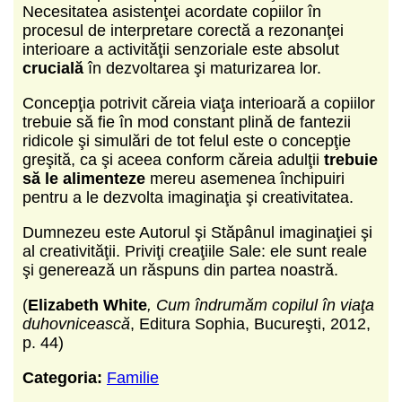
Necesitatea asistenţei acordate copiilor în
procesul de interpretare corectă a rezonanţei
interioare a activităţii senzoriale este absolut
crucială
în dezvoltarea şi maturizarea lor.
Concepţia potrivit căreia viaţa interioară a copiilor
trebuie să fie în mod constant plină de fantezii
ridicole şi simulări de tot felul este o concepţie
greşită, ca şi aceea conform căreia adulţii
trebuie
să le alimenteze
mereu asemenea închipuiri
pentru a le dezvolta imaginaţia şi creativitatea.
Dumnezeu este Autorul şi Stăpânul imaginaţiei şi
al creativităţii. Priviţi creaţiile Sale: ele sunt reale
şi generează un răspuns din partea noastră.
(
Elizabeth White
, Cum îndrumăm copilul în viaţa
duhovnicească
, Editura Sophia, Bucureşti, 2012,
p. 44)
Categoria:
Familie