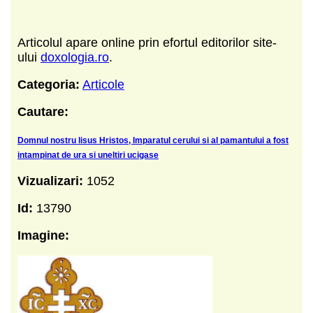
Articolul apare online prin efortul editorilor site-
ului
doxologia.ro
.
Categoria:
Articole
Cautare:
Domnul nostru lisus Hristos, Imparatul cerului si al pamantului a fost
intampinat de ura si uneltiri ucigase
Vizualizari:
1052
Id:
13790
Imagine: