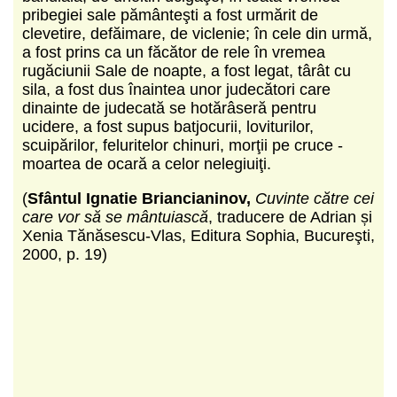
pribegiei sale pământeşti a fost urmărit de
clevetire, defăimare, de viclenie; în cele din urmă,
a fost prins ca un făcător de rele în vremea
rugăciunii Sale de noapte, a fost legat, târât cu
sila, a fost dus înaintea unor judecători care
dinainte de judecată se hotărâseră pentru
ucidere, a fost supus batjocurii, loviturilor,
scuipărilor, feluritelor chinuri, morţii pe cruce -
moartea de ocară a celor nelegiuiţi.
(
Sfântul Ignatie Briancianinov,
Cuvinte către cei
care vor să se mântuiască
, traducere de Adrian și
Xenia Tănăsescu-Vlas, Editura Sophia, Bucureşti,
2000, p. 19)