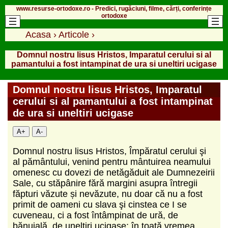
www.resurse-ortodoxe.ro - Predici, rugăciuni, filme, cărți, conferințe
ortodoxe
Acasa
›
Articole
›
Domnul nostru lisus Hristos, Imparatul cerului si al
pamantului a fost intampinat de ura si uneltiri ucigase
Domnul nostru lisus Hristos, Imparatul
cerului si al pamantului a fost intampinat
de ura si uneltiri ucigase
A+
A-
Domnul nostru lisus Hristos, Împăratul cerului şi
al pământului, venind pentru mântuirea neamului
omenesc cu dovezi de netăgăduit ale Dumnezeirii
Sale, cu stăpânire fără margini asupra întregii
făpturi văzute și nevăzute, nu doar că nu a fost
primit de oameni cu slava şi cinstea ce I se
cuveneau, ci a fost întâmpinat de ură, de
bănuială, de uneltiri ucigaşe; în toată vremea