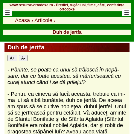
www.resurse-ortodoxe.ro - Predici, rugăciuni, filme, cărți, conferințe
ortodoxe
Acasa
›
Articole
›
Duh de jertfa
Duh de jertfa
A+
A-
- Părinte, se poate ca unul să trăiască în nepă­
sare, dar cu toate acestea, să mărturisească cu
curaj atunci când i se dă prilejul?
- Pentru ca cineva să facă aceasta, trebuie ca ini­
ma lui să aibă bunătate, duh de jertfă. De aceea
am spus să se cultive nobleţea, duhul jertfei. Unul
să se jertfească pentru celălalt. Vă aduceţi aminte
de Sfân­tul Bonifatie şi de Sfânta Aglaida (Sfântul
Bonifatie era robul nobilei Aglaida, dar şi robit de
dragostea stăpânei lui)? Aveau acea viaţă