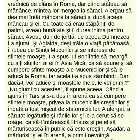
vrednică de plâns în Roma, dar când stăteau să
mă­nânce, mintea lor mergea la săraci. Alergau să
dea mai întâi mâncare la săraci şi după aceea
mâncau şi ei. Cu toate că erau stăpâniţi de
patimi, aveau bunătate şi îi durea inima pentru
săraci. Aveau duh de jertfă, de aceea Dumnezeu
i-a ajutat. Şi Aglaida, deşi trăia o viaţă păcătoasă,
îi iubea pe Sfinţii Mucenici şi se interesa de
sfintele moaşte. I-a spus lui Bonifatie să meargă
cu alţi slujitori ai ei în Asia Mică, ca să adune şi să
cumpere sfinte moaşte ale Mucenicilor şi să le
aducă la Roma. Iar acela i-a spus zâmbind: „Dar
dacă-ţi vor aduce şi moaştele mele, le vei primi?”
„Nu glumi cu acestea”, îi spune aceea. Când a
ajuns în Tars şi s-a dus în arenă ca să cumpere
sfintele moaş­te, privea la muceniciile creştinilor şi
îndată a fost mişcat de statornicia lor. A alergat, a
sărutat legătu­rile şi rănile lor şi le-a cerut să se
roage, ca să-l întă­rească Hristos şi pe el să
mărturisească în public că este creştin. Aşadar, a
mărturisit şi el în arenă, a pri­mit nevoinţă