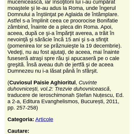
mucenicească, iar însoţitorii lui i-au cumpărat
moaştele şi le-au adus la Roma, unde înge­rul
Domnului a înştiinţat pe Aglaida de întâmplare.
Astfel s-a împlinit ceea ce proorocise Bonifatie
zâm­bind, înainte de a pleca din Roma. Apoi,
aceea, după ce şi-a împărţit averea, a trăit în
nevoinţă şi sărăcie încă 15 ani şi s-a sfinţit
(pomenirea lor se prăznuieşte la 19 decembrie).
Vedeţi, nu au fost ajutaţi, de aceea, mai înainte
fuseseră atraşi spre rău şi apucaseră pe o cale
greşită. Însă aveau duh de jertfă şi de aceea
Dumnezeu nu i-a lăsat până în sfârşit.
(
Cuviosul Paisie Aghioritul
,
Cuvinte
duhovnicești, vol.2: Trezvie duhovnicească
,
traducere de Ieroschimonah Ștefan Nuțescu, Ed.
a 2-a, Editura Evanghelismos, București, 2011,
pp. 257-258)
Categoria:
Articole
Cautare: