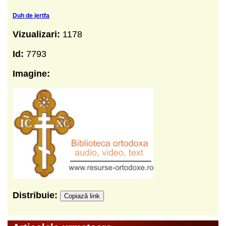
Duh de jertfa
Vizualizari:
1178
Id:
7793
Imagine:
Distribuie:
Copiază link