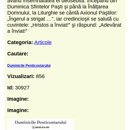
având însemnătatea ei deosebită. Începând din
Duminica Sfintelor Paşti şi până la Înălţarea
Domnului, la Liturghie se cântă Axionul Paştilor:
„Îngerul a strigat …”, iar credincioşii se salută cu
cuvintele: „Hristos a înviat!” şi răspund: „Adevărat
a înviat!”
Categoria:
Articole
Cautare:
Duminicile Penticostarului
Vizualizari:
856
Id:
30927
Imagine:
Imagine: