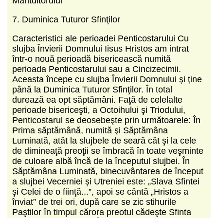
Mântuitorului
7. Duminica Tuturor Sfinţilor
Caracteristici ale perioadei Penticostarului Cu
slujba Învierii Domnului Iisus Hristos am intrat
într-o nouă perioadă bisericească numită
perioada Penticostarului sau a Cincizecimii.
Aceasta începe cu slujba Învierii Domnului şi ţine
până la Duminica Tuturor Sfinţilor. În total
durează ea opt săptămâni. Faţă de celelalte
perioade bisericeşti, a Octoihului şi Triodului,
Penticostarul se deosebeşte prin următoarele: În
Prima săptămână, numită şi Săptămâna
Luminată, atât la slujbele de seară cât şi la cele
de dimineaţă preoţii se îmbracă în toate veşminte
de culoare albă încă de la începutul slujbei. În
Săptămâna Luminată, binecuvântarea de început
a slujbei Vecerniei şi Utreniei este: „Slava Sfintei
şi Celei de o fiinţă...”, apoi se cântă „Hristos a
înviat” de trei ori, după care se zic stihurile
Paştilor în timpul cărora preotul cădeşte Sfinta