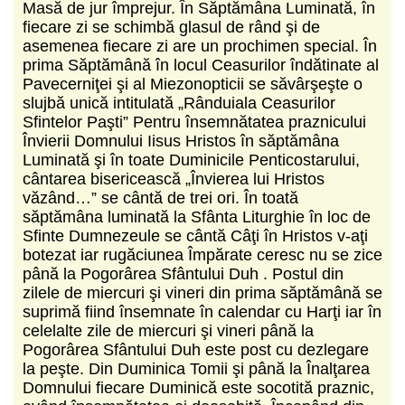
Masă de jur împrejur. În Săptămâna Luminată, în
fiecare zi se schimbă glasul de rând şi de
asemenea fiecare zi are un prochimen special. În
prima Săptămână în locul Ceasurilor îndătinate al
Pavecerniţei şi al Miezonopticii se săvârşeşte o
slujbă unică intitulată „Rânduiala Ceasurilor
Sfintelor Paşti” Pentru însemnătatea praznicului
Învierii Domnului Iisus Hristos în săptămâna
Luminată şi în toate Duminicile Penticostarului,
cântarea bisericească „Învierea lui Hristos
văzând…” se cântă de trei ori. În toată
săptămâna luminată la Sfânta Liturghie în loc de
Sfinte Dumnezeule se cântă Câţi în Hristos v-aţi
botezat iar rugăciunea Împărate ceresc nu se zice
până la Pogorârea Sfântului Duh . Postul din
zilele de miercuri şi vineri din prima săptămână se
suprimă fiind însemnate în calendar cu Harţi iar în
celelalte zile de miercuri şi vineri până la
Pogorârea Sfântului Duh este post cu dezlegare
la peşte. Din Duminica Tomii şi până la Înalţarea
Domnului fiecare Duminică este socotită praznic,