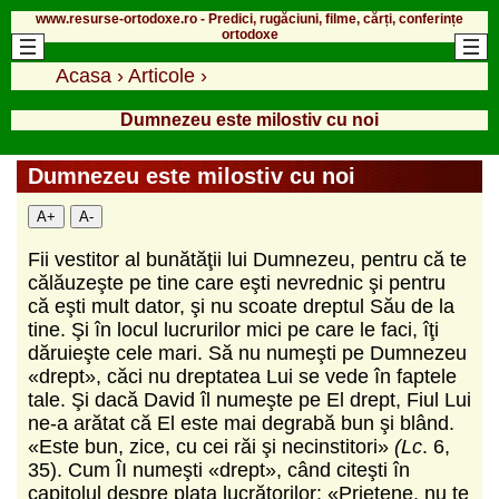
www.resurse-ortodoxe.ro - Predici, rugăciuni, filme, cărți, conferințe
ortodoxe
Acasa
›
Articole
›
Dumnezeu este milostiv cu noi
Dumnezeu este milostiv cu noi
A+
A-
Fii vestitor al bunătăţii lui Dumnezeu, pentru că te
că­lăuzeşte pe tine care eşti nevrednic şi pentru
că eşti mult dator, şi nu scoate dreptul Său de la
tine. Şi în locul lucrurilor mici pe care le faci, îţi
dăruieşte cele mari. Să nu numeşti pe Dumnezeu
«drept», căci nu dreptatea Lui se vede în faptele
tale. Şi dacă David îl numeşte pe El drept, Fiul Lui
ne-a arătat că El este mai degrabă bun şi blând.
«Este bun, zice, cu cei răi şi necinstitori»
(Lc
. 6,
35). Cum ÎI numeşti «drept», când citeşti în
capitolul despre plata lucrătorilor: «Prietene, nu te