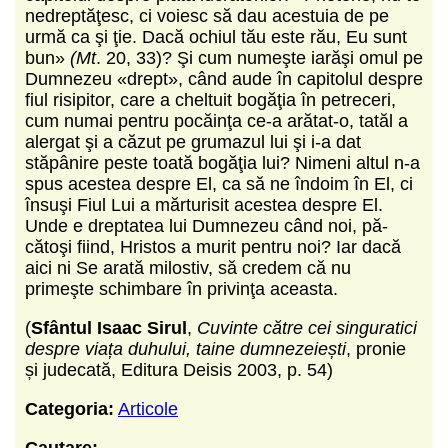
nedreptăţesc, ci voiesc să dau acestuia de pe
urmă ca şi ţie. Dacă ochiul tău este rău, Eu sunt
bun»
(Mt
. 20, 33)? Şi cum numeşte iarăşi omul pe
Dumnezeu «drept», când aude în capitolul despre
fiul risipitor, care a cheltuit bogăţia în petreceri,
cum numai pentru pocăinţa ce-a arătat-o, tatăl a
alergat şi a căzut pe grumazul lui şi i-a dat
stăpânire peste toată bogăţia lui? Nimeni altul n-a
spus acestea despre El, ca să ne îndoim în El, ci
însuşi Fiul Lui a mărturisit acestea despre El.
Unde e dreptatea lui Dumnezeu când noi, pă­
cătoşi fiind, Hristos a murit pentru noi? Iar dacă
aici ni Se arată milostiv, să credem că nu
primeşte schimbare în privinţa aceasta.
(
Sfântul Isaac Sirul
,
Cuvinte către cei singuratici
despre viața duhului, taine dumnezeiești
, pronie
și judecată, Editura Deisis 2003, p. 54)
Categoria:
Articole
Cautare: