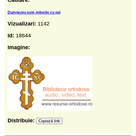
Dumnezeu este milostiv cu noi
Vizualizari:
1142
Id:
18644
Imagine:
Distribuie:
Copiază link