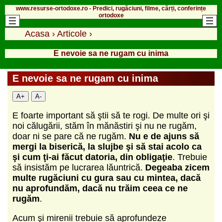
www.resurse-ortodoxe.ro - Predici, rugăciuni, filme, cărți, conferințe
ortodoxe
Acasa
›
Articole
›
E nevoie sa ne rugam cu inima
E nevoie sa ne rugam cu inima
A+
A-
E foarte important să ştii să te rogi. De multe ori şi
noi călugării, stăm în mănăstiri şi nu ne rugăm,
doar ni se pare că ne rugăm.
Nu e de ajuns să
mergi la biserică, la slujbe şi să stai acolo ca
şi cum ţi-ai făcut datoria, din obligaţie
. Trebuie
să insistăm pe lucrarea lăuntrică.
Degeaba zicem
multe rugăciuni cu gura sau cu mintea, dacă
nu aprofundăm, dacă nu trăim ceea ce ne
rugăm
.
Acum şi mirenii trebuie să aprofundeze