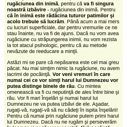
rugăciunea din inimă
, pentru că
va fi singura
noastră izbăvire
- rugăciunea din inimă. Pentru
că în inimă este rădăcina tuturor patimilor şi
acolo trebuie să lucrăm
. Până acum a mai mers
cu lucruri superficiale, dar pentru vremurile ce ne
stau înainte, nu va fi de ajuns. Dacă nu vom avea
rugăciune cu străpungerea inimii, nu vom rezista
la tot atacul psihologic, pentru că au metode
nevăzute de reeducare a minţii.
Astăzi mi se pare că nepăsarea este cel mai greu
păcat. Nu mai simţim nimic la rugăciune, nu avem
lacrimi de pocăinţă.
Vor veni vremuri în care
numai cei ce vor simţi harul lui Dumnezeu vor
putea distinge binele de rău
. Cu mintea
omenească va fi cu neputinţă de ales între bine şi
rău. Vor fi mari Înşelări şi numai harul lui
Dumnezeu ne va putea izbăvi de ele. Aşadar,
rugaţi-vă, rugaţi-vă să nu cădeţi în ispita înşelării!
Pentru că numai prin rugăciune putem primi harul
lui Dumnezeu. Dacă nu ne rugăm şi perseverăm