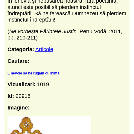
în lenevia și nepăsarea noastră, fără pocăință,
atunci este posibil să pierdem instinctul
îndreptării. Să ne ferească Dumnezeu să pierdem
instinctul îndreptării!
(
Ne vorbește Părintele Justin,
Petru Vodă, 2011,
pp. 210-211)
Categoria:
Articole
Cautare:
E nevoie sa ne rugam cu inima
Vizualizari:
1019
Id:
22915
Imagine: