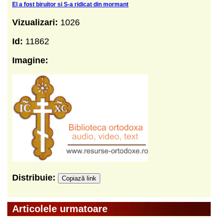
El a fost biruitor si S-a ridicat din mormant
Vizualizari:
1026
Id:
11862
Imagine:
Distribuie:
Copiază link
Articolele urmatoare