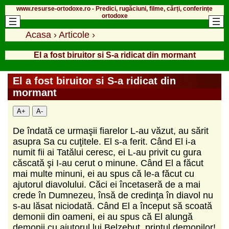
www.resurse-ortodoxe.ro - Predici, rugăciuni, filme, cărți, conferințe
ortodoxe
Acasa
›
Articole
›
El a fost biruitor si S-a ridicat din mormant
El a fost biruitor si S-a ridicat din
mormant
A+
A-
De îndată ce urmaşii fiarelor L-au văzut, au sărit
asupra Sa cu cuţitele. El s-a ferit. Când El i-a
numit fii ai Tatălui ceresc, ei L-au privit cu gura
căscată şi I-au cerut o minune. Când El a făcut
mai multe minuni, ei au spus că le-a făcut cu
ajutorul diavolului. Căci ei încetaseră de a mai
crede în Dumnezeu, însă de credinţa în diavol nu
s-au lăsat niciodată. Când El a început să scoată
demonii din oameni, ei au spus că El alungă
demonii cu ajutorul lui Belzebut, prinţul demonilor!