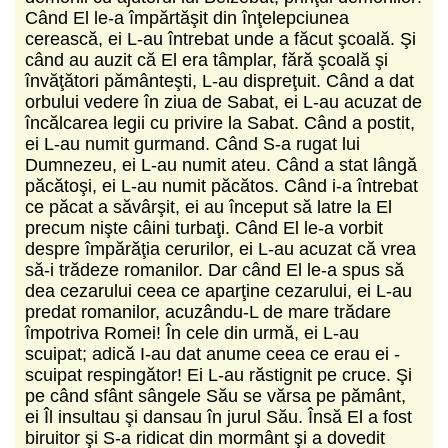
Când El le-a împărtăşit din înţelepciunea
cerească, ei L-au întrebat unde a făcut şcoală. Şi
când au auzit că El era tâmplar, fără şcoală şi
învăţători pământeşti, L-au dispreţuit. Când a dat
orbului vedere în ziua de Sabat, ei L-au acuzat de
încălcarea legii cu privire la Sabat. Când a postit,
ei L-au numit gurmand. Când S-a rugat lui
Dumnezeu, ei L-au numit ateu. Când a stat lângă
păcătoşi, ei L-au numit păcătos. Când i-a întrebat
ce păcat a săvârşit, ei au început să latre la El
precum nişte câini turbaţi. Când El le-a vorbit
despre împărăţia cerurilor, ei L-au acuzat că vrea
să-i trădeze romanilor. Dar când El le-a spus să
dea cezarului ceea ce aparţine cezarului, ei L-au
predat romanilor, acuzându-L de mare trădare
împotriva Romei! În cele din urmă, ei L-au
scuipat; adică I-au dat anume ceea ce erau ei -
scuipat respingător! Ei L-au răstignit pe cruce. Şi
pe când sfânt sângele Său se vărsa pe pământ,
ei Îl insultau şi dansau în jurul Său. Însă El a fost
biruitor şi S-a ridicat din mormânt şi a dovedit