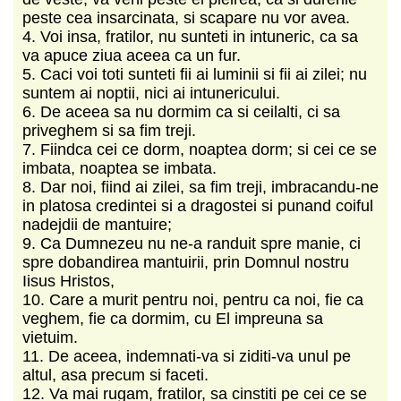
peste cea insarcinata, si scapare nu vor avea.
4. Voi insa, fratilor, nu sunteti in intuneric, ca sa
va apuce ziua aceea ca un fur.
5. Caci voi toti sunteti fii ai luminii si fii ai zilei; nu
suntem ai noptii, nici ai intunericului.
6. De aceea sa nu dormim ca si ceilalti, ci sa
priveghem si sa fim treji.
7. Fiindca cei ce dorm, noaptea dorm; si cei ce se
imbata, noaptea se imbata.
8. Dar noi, fiind ai zilei, sa fim treji, imbracandu-ne
in platosa credintei si a dragostei si punand coiful
nadejdii de mantuire;
9. Ca Dumnezeu nu ne-a randuit spre manie, ci
spre dobandirea mantuirii, prin Domnul nostru
Iisus Hristos,
10. Care a murit pentru noi, pentru ca noi, fie ca
veghem, fie ca dormim, cu El impreuna sa
vietuim.
11. De aceea, indemnati-va si ziditi-va unul pe
altul, asa precum si faceti.
12. Va mai rugam, fratilor, sa cinstiti pe cei ce se