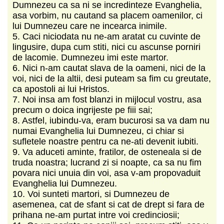
Dumnezeu ca sa ni se incredinteze Evanghelia,
asa vorbim, nu cautand sa placem oamenilor, ci
lui Dumnezeu care ne incearca inimile.
5. Caci niciodata nu ne-am aratat cu cuvinte de
lingusire, dupa cum stiti, nici cu ascunse porniri
de lacomie. Dumnezeu imi este martor.
6. Nici n-am cautat slava de la oameni, nici de la
voi, nici de la altii, desi puteam sa fim cu greutate,
ca apostoli ai lui Hristos.
7. Noi insa am fost blanzi in mijlocul vostru, asa
precum o doica ingrijeste pe fiii sai;
8. Astfel, iubindu-va, eram bucurosi sa va dam nu
numai Evanghelia lui Dumnezeu, ci chiar si
sufletele noastre pentru ca ne-ati devenit iubiti.
9. Va aduceti aminte, fratilor, de osteneala si de
truda noastra; lucrand zi si noapte, ca sa nu fim
povara nici unuia din voi, asa v-am propovaduit
Evanghelia lui Dumnezeu.
10. Voi sunteti martori, si Dumnezeu de
asemenea, cat de sfant si cat de drept si fara de
prihana ne-am purtat intre voi credinciosii;