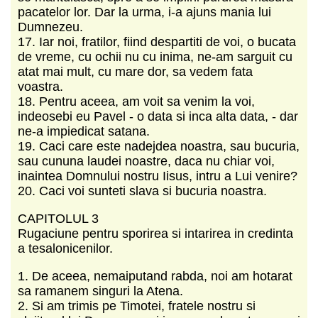
pacatelor lor. Dar la urma, i-a ajuns mania lui
Dumnezeu.
17. Iar noi, fratilor, fiind despartiti de voi, o bucata
de vreme, cu ochii nu cu inima, ne-am sarguit cu
atat mai mult, cu mare dor, sa vedem fata
voastra.
18. Pentru aceea, am voit sa venim la voi,
indeosebi eu Pavel - o data si inca alta data, - dar
ne-a impiedicat satana.
19. Caci care este nadejdea noastra, sau bucuria,
sau cununa laudei noastre, daca nu chiar voi,
inaintea Domnului nostru Iisus, intru a Lui venire?
20. Caci voi sunteti slava si bucuria noastra.
CAPITOLUL 3
Rugaciune pentru sporirea si intarirea in credinta
a tesalonicenilor.
1. De aceea, nemaiputand rabda, noi am hotarat
sa ramanem singuri la Atena.
2. Si am trimis pe Timotei, fratele nostru si