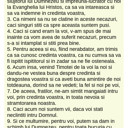
slujitorul lui Dumnezeu si impreuna-lucrator cu noi
la Evanghelia lui Hristos, ca sa va intareasca si
sa va indemne in credinta voastra,
3. Ca nimeni sa nu se clatine in aceste necazuri,
caci singuri stiti ca spre aceasta suntem pusi.
4. Caci si cand eram la voi, v-am spus de mai
inainte ca vom avea de suferit necazuri, precum
s-a si intamplat si stiti prea bine.
5. Pentru aceea si eu, fiind nerabdator, am trimis
ca sa cunosc credinta voastra, ca nu cumva sa va
fi ispitit ispititorul si in zadar sa ne fie osteneala.
6. Acum insa, venind Timotei de la voi la noi si
dandu-ne vestea buna despre credinta si
dragostea voastra si ca aveti buna amintire de noi
totdeauna, dorind sa ne vedeti; la fel si noi pe voi,
7. De aceea, fratilor, ne-am simtit mangaiati intru
voi, prin credinta voastra, in toata nevoia si
stramtorarea noastra.
8. Caci acum noi suntem vii, daca voi stati
neclintiti intru Domnul.
9. Si ce multumire, pentru voi, putem sa dam in
schimb lui Dumnezeu, pentru toata bucuria cu