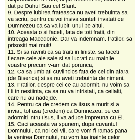
dat pe Duhul Sau cel Sfant.
9. Despre iubirea frateasca nu aveti trebuinta sa
va scriu, pentru ca voi insiva sunteti invatati de
Dumnezeu ca sa va iubiti unul pe altul.
10. Aceasta o si faceti, fata de toti fratii, din
intreaga Macedonie. Dar va indemnam, fratilor, sa
prisositi mai mult!
11. Si sa ravniti ca sa traiti in liniste, sa faceti
fiecare cele ale sale si sa lucrati cu mainile
voastre precum v-am dat porunca,
12. Ca sa umblati cuviincios fata de cei din afara
(de Biserica) si sa nu aveti trebuinta de nimeni.
13. Fratilor, despre cei ce au adormit, nu voim sa
fiti in nestiinta, ca sa nu va intristati, ca ceilalti,
care nu au nadejde,
14. Pentru ca de credem ca Iisus a murit si a
inviat, tot asa (credem) ca Dumnezeu, pe cei
adormiti intru Iisus, ii va aduce impreuna cu El.
15. Caci aceasta va spunem, dupa cuvantul
Domnului, ca noi cei vii, care vom fi ramas pana
la venirea Domnului, nu vom lua inainte celor