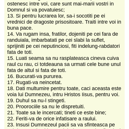
ostenesc intre voi, care sunt mai-marii vostri in
Domnul si va povatuiesc;
13. Si pentru lucrarea lor, sa-i socotiti pe ei
vrednici de dragoste prisositoare. Traiti intre voi in
buna pace.
14. Va rugam insa, fratilor, dojeniti pe cei fara de
randuiala, imbarbatati pe cei slabi la suflet,
sprijiniti pe cei neputinciosi, fiti indelung-rabdatori
fata de toti.
15. Luati seama sa nu rasplateasca cineva cuiva
raul cu rau, ci totdeauna sa urmati cele bune unul
fata de altul si fata de toti.
16. Bucurati-va pururea.
17. Rugati-va neincetat.
18. Dati multumire pentru toate, caci aceasta este
voia lui Dumnezeu, intru Hristos Iisus, pentru voi.
19. Duhul sa nu-l stingeti.
20. Proorociile sa nu le dispretuiti.
21. Toate sa le incercati; tineti ce este bine;
22. Feriti-va de orice infatisare a raului.
23. Insusi Dumnezeul pacii sa va sfinteasca pe