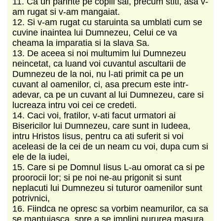
11. Ca un parinte pe copiii sai, precum stiti, asa v-
am rugat si v-am mangaiat.
12. Si v-am rugat cu staruinta sa umblati cum se
cuvine inaintea lui Dumnezeu, Celui ce va
cheama la imparatia si la slava Sa.
13. De aceea si noi multumim lui Dumnezeu
neincetat, ca luand voi cuvantul ascultarii de
Dumnezeu de la noi, nu l-ati primit ca pe un
cuvant al oamenilor, ci, asa precum este intr-
adevar, ca pe un cuvant al lui Dumnezeu, care si
lucreaza intru voi cei ce credeti.
14. Caci voi, fratilor, v-ati facut urmatori ai
Bisericilor lui Dumnezeu, care sunt in Iudeea,
intru Hristos Iisus, pentru ca ati suferit si voi
aceleasi de la cei de un neam cu voi, dupa cum si
ele de la iudei,
15. Care si pe Domnul Iisus L-au omorat ca si pe
proorocii lor; si pe noi ne-au prigonit si sunt
neplacuti lui Dumnezeu si tuturor oamenilor sunt
potrivnici,
16. Fiindca ne opresc sa vorbim neamurilor, ca sa
se mantuiasca, spre a se implini pururea masura