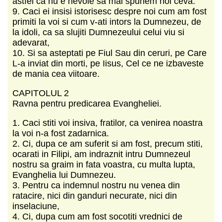
astfel ca nu e nevoie sa mai spunem noi ceva.
9. Caci ei insisi istorisesc despre noi cum am fost
primiti la voi si cum v-ati intors la Dumnezeu, de
la idoli, ca sa slujiti Dumnezeului celui viu si
adevarat,
10. Si sa asteptati pe Fiul Sau din ceruri, pe Care
L-a inviat din morti, pe Iisus, Cel ce ne izbaveste
de mania cea viitoare.
CAPITOLUL 2
Ravna pentru predicarea Evangheliei.
1. Caci stiti voi insiva, fratilor, ca venirea noastra
la voi n-a fost zadarnica.
2. Ci, dupa ce am suferit si am fost, precum stiti,
ocarati in Filipi, am indraznit intru Dumnezeul
nostru sa graim in fata voastra, cu multa lupta,
Evanghelia lui Dumnezeu.
3. Pentru ca indemnul nostru nu venea din
ratacire, nici din ganduri necurate, nici din
inselaciune,
4. Ci, dupa cum am fost socotiti vrednici de