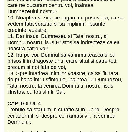
care ne bucuram pentru voi, inaintea
Dumnezeului nostru?
10. Noaptea si ziua ne rugam cu prisosinta, ca sa
vedem fata voastra si sa implinim lipsurile
credintei voastre.
11. Dar insusi Dumnezeu si Tatal nostru, si
Domnul nostru Iisus Hristos sa indrepteze calea
noastra catre voi!
12. Iar pe voi, Domnul sa va inmulteasca si sa
prisositi in dragoste unul catre altul si catre toti,
precum si noi fata de voi,
13. Spre intarirea inimilor voastre, ca sa fiti fara
de prihana intru sfintenie, inaintea lui Dumnezeu,
Tatal nostru, la venirea Domnului nostru Iisus
Hristos, cu toti sfintii Sai.
CAPITOLUL 4
Trebuie sa staruim in curatie si in iubire. Despre
cei adormiti si despre cei ramasi vii, la venirea
Domnului.