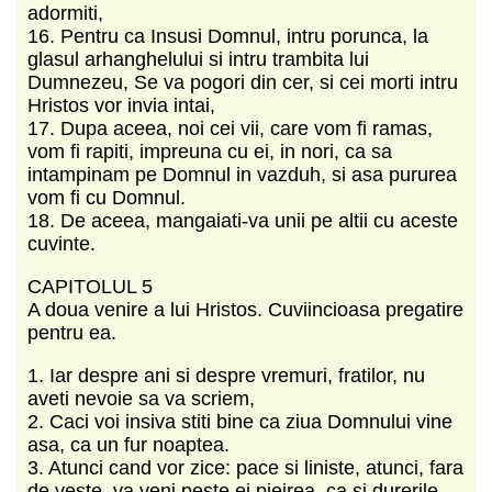
adormiti,
16. Pentru ca Insusi Domnul, intru porunca, la
glasul arhanghelului si intru trambita lui
Dumnezeu, Se va pogori din cer, si cei morti intru
Hristos vor invia intai,
17. Dupa aceea, noi cei vii, care vom fi ramas,
vom fi rapiti, impreuna cu ei, in nori, ca sa
intampinam pe Domnul in vazduh, si asa pururea
vom fi cu Domnul.
18. De aceea, mangaiati-va unii pe altii cu aceste
cuvinte.
CAPITOLUL 5
A doua venire a lui Hristos. Cuviincioasa pregatire
pentru ea.
1. Iar despre ani si despre vremuri, fratilor, nu
aveti nevoie sa va scriem,
2. Caci voi insiva stiti bine ca ziua Domnului vine
asa, ca un fur noaptea.
3. Atunci cand vor zice: pace si liniste, atunci, fara
de veste, va veni peste ei pieirea, ca si durerile