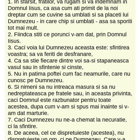
1. In sfarsit, fratilor, va rugam si va indemnam in
Domnul Iisus, ca asa cum ati primit de la noi
dreptar cum se cuvine sa umblati si sa placeti lui
Dumnezeu - in care chip si umblati - asa sa sporiti
tot mai mult.
2. Fiindca stiti ce porunci v-am dat, prin Domnul
Iisus.
3. Caci voia lui Dumnezeu aceasta este: sfintirea
voastra; sa va feriti de desfranare,
4. Ca sa stie fiecare dintre voi sa-si stapaneasca
vasul sau in sfintenie si cinste,
5. Nu in patima poftei cum fac neamurile, care nu
cunosc pe Dumnezeu.
6. Si nimeni sa nu intreaca masura si sa nu
nedreptateasca pe fratele sau, in aceasta privinta,
caci Domnul este razbunator pentru toate
acestea, dupa cum v-am si spus mai inainte si v-
am dat marturie.
7. Caci Dumnezeu nu ne-a chemat la necuratie,
ci la sfintire.
8. De aceea, cel ce dispretuieste (acestea), nu
dispretuieste un om, ci pe Dumnezeu, Care v-a