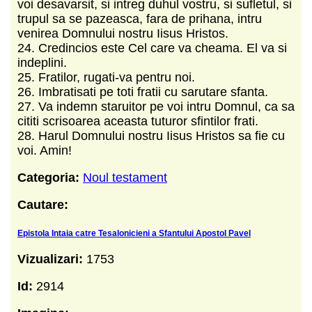
voi desavarsit, si intreg duhul vostru, si sufletul, si
trupul sa se pazeasca, fara de prihana, intru
venirea Domnului nostru Iisus Hristos.
24. Credincios este Cel care va cheama. El va si
indeplini.
25. Fratilor, rugati-va pentru noi.
26. Imbratisati pe toti fratii cu sarutare sfanta.
27. Va indemn staruitor pe voi intru Domnul, ca sa
cititi scrisoarea aceasta tuturor sfintilor frati.
28. Harul Domnului nostru Iisus Hristos sa fie cu
voi. Amin!
Categoria:
Noul testament
Cautare:
Epistola Intaia catre Tesalonicieni a Sfantului Apostol Pavel
Vizualizari:
1753
Id:
2914