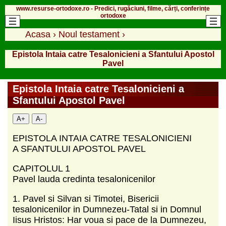
www.resurse-ortodoxe.ro - Predici, rugăciuni, filme, cărți, conferințe
ortodoxe
Acasa
›
Noul testament
›
Epistola Intaia catre Tesalonicieni a Sfantului Apostol
Pavel
Epistola Intaia catre Tesalonicieni a
Sfantului Apostol Pavel
A+
A-
EPISTOLA INTAIA CATRE TESALONICIENI
A SFANTULUI APOSTOL PAVEL
CAPITOLUL 1
Pavel lauda credinta tesalonicenilor
1. Pavel si Silvan si Timotei, Bisericii
tesalonicenilor in Dumnezeu-Tatal si in Domnul
Iisus Hristos: Har voua si pace de la Dumnezeu,