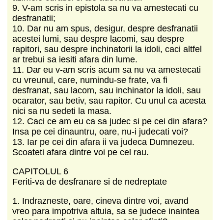
9. V-am scris in epistola sa nu va amestecati cu
desfranatii;
10. Dar nu am spus, desigur, despre desfranatii
acestei lumi, sau despre lacomi, sau despre
rapitori, sau despre inchinatorii la idoli, caci altfel
ar trebui sa iesiti afara din lume.
11. Dar eu v-am scris acum sa nu va amestecati
cu vreunul, care, numindu-se frate, va fi
desfranat, sau lacom, sau inchinator la idoli, sau
ocarator, sau betiv, sau rapitor. Cu unul ca acesta
nici sa nu sedeti la masa.
12. Caci ce am eu ca sa judec si pe cei din afara?
Insa pe cei dinauntru, oare, nu-i judecati voi?
13. Iar pe cei din afara ii va judeca Dumnezeu.
Scoateti afara dintre voi pe cel rau.
CAPITOLUL 6
Feriti-va de desfranare si de nedreptate
1. Indrazneste, oare, cineva dintre voi, avand
vreo para impotriva altuia, sa se judece inaintea