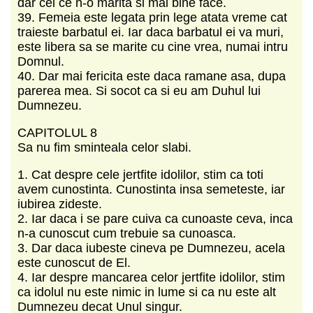
dar cel ce n-o marita si mai bine face.
39. Femeia este legata prin lege atata vreme cat
traieste barbatul ei. Iar daca barbatul ei va muri,
este libera sa se marite cu cine vrea, numai intru
Domnul.
40. Dar mai fericita este daca ramane asa, dupa
parerea mea. Si socot ca si eu am Duhul lui
Dumnezeu.
CAPITOLUL 8
Sa nu fim sminteala celor slabi.
1. Cat despre cele jertfite idolilor, stim ca toti
avem cunostinta. Cunostinta insa semeteste, iar
iubirea zideste.
2. Iar daca i se pare cuiva ca cunoaste ceva, inca
n-a cunoscut cum trebuie sa cunoasca.
3. Dar daca iubeste cineva pe Dumnezeu, acela
este cunoscut de El.
4. Iar despre mancarea celor jertfite idolilor, stim
ca idolul nu este nimic in lume si ca nu este alt
Dumnezeu decat Unul singur.