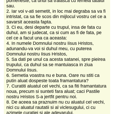
pomeneste, ca unul sa traiasca cu femeia tatalui
sau.
2. Iar voi v-ati semetit, in loc mai degraba sa va fi
intristat, ca sa fie scos din mijlocul vostru cel ce a
savarsit aceasta fapta.
3. Ci eu, desi departe cu trupul, insa de fata cu
duhul, am si judecat, ca si cum as fi de fata, pe
cel ce a facut una ca aceasta:
4. In numele Domnului nostru Iisus Hristos,
adunandu-va voi si duhul meu, cu puterea
Domnului nostru Iisus Hristos,
5. Sa dati pe unul ca acesta satanei, spre pieirea
trupului, ca duhul sa se mantuiasca in ziua
Domnului Iisus.
6. Semetia voastra nu e buna. Oare nu stiti ca
putin aluat dospeste toata framantatura?
7. Curatiti aluatul cel vechi, ca sa fiti framantatura
noua, precum si sunteti fara aluat; caci Pastile
nostru Hristos S-a jertfit pentru noi.
8. De aceea sa praznuim nu cu aluatul cel vechi,
nici cu aluatul rautatii si al viclesugului, ci cu
azimele curatiei si ale adevarului.