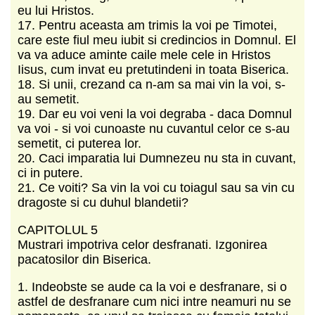
eu lui Hristos.
17. Pentru aceasta am trimis la voi pe Timotei,
care este fiul meu iubit si credincios in Domnul. El
va va aduce aminte caile mele cele in Hristos
Iisus, cum invat eu pretutindeni in toata Biserica.
18. Si unii, crezand ca n-am sa mai vin la voi, s-
au semetit.
19. Dar eu voi veni la voi degraba - daca Domnul
va voi - si voi cunoaste nu cuvantul celor ce s-au
semetit, ci puterea lor.
20. Caci imparatia lui Dumnezeu nu sta in cuvant,
ci in putere.
21. Ce voiti? Sa vin la voi cu toiagul sau sa vin cu
dragoste si cu duhul blandetii?
CAPITOLUL 5
Mustrari impotriva celor desfranati. Izgonirea
pacatosilor din Biserica.
1. Indeobste se aude ca la voi e desfranare, si o
astfel de desfranare cum nici intre neamuri nu se