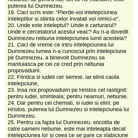
puterea lui Dumnezeu.
19. Caci scris este: “Pierde-voi intelepciunea
inteleptilor si stiinta celor invatati voi nimici-o”.
20. Unde este inteleptul? Unde e carturarul?
Unde e cercetatorul acestui veac? Au n-a dovedit
Dumnezeu nebuna intelepciunea lumii acesteia?
21. Caci de vreme ce intru intelepciunea lui
Dumnezeu lumea n-a cunoscut prin intelepciune
pe Dumnezeu, a binevoit Dumnezeu sa
mantuiasca pe cei ce cred prin nebunia
propovaduirii.
22. Fiindca si iudeii cer semne, iar elinii cauta
intelepciune,
23. Insa noi propovaduim pe Hristos cel rastignit:
pentru iudei, sminteala; pentru neamuri, nebunie.
24. Dar pentru cei chemati, si iudei si elini: pe
Hristos, puterea lui Dumnezeu si intelepciunea lui
Dumnezeu.
25. Pentru ca fapta lui Dumnezeu, socotita de
catre oameni nebunie, este mai inteleapta decat
intelepciunea lor si ceea ce se pare ca slabiciune