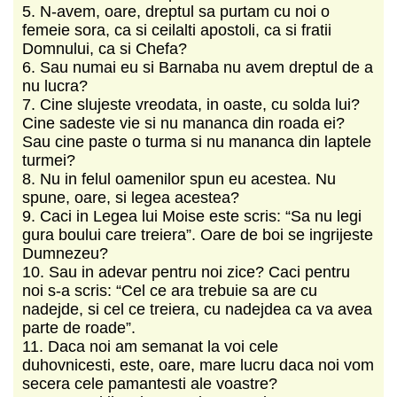
5. N-avem, oare, dreptul sa purtam cu noi o
femeie sora, ca si ceilalti apostoli, ca si fratii
Domnului, ca si Chefa?
6. Sau numai eu si Barnaba nu avem dreptul de a
nu lucra?
7. Cine slujeste vreodata, in oaste, cu solda lui?
Cine sadeste vie si nu mananca din roada ei?
Sau cine paste o turma si nu mananca din laptele
turmei?
8. Nu in felul oamenilor spun eu acestea. Nu
spune, oare, si legea acestea?
9. Caci in Legea lui Moise este scris: “Sa nu legi
gura boului care treiera”. Oare de boi se ingrijeste
Dumnezeu?
10. Sau in adevar pentru noi zice? Caci pentru
noi s-a scris: “Cel ce ara trebuie sa are cu
nadejde, si cel ce treiera, cu nadejdea ca va avea
parte de roade”.
11. Daca noi am semanat la voi cele
duhovnicesti, este, oare, mare lucru daca noi vom
secera cele pamantesti ale voastre?