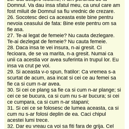
Domnul. Va dau insa sfatul meu, ca unul care am
fost miluit de Domnul sa fiu vrednic de crezare.
26. Socotesc deci ca aceasta este bine pentru
nevoia ceasului de fata: Bine este pentru om sa
fie asa.
27. Te-ai legat de femeie? Nu cauta dezlegare.
Te-ai dezlegat de femeie? Nu cauta femeie.
28. Daca insa te vei insura, n-ai gresit. Ci
fecioara, de se va marita, n-a gresit. Numai ca
unii ca acestia vor avea suferinta in trupul lor. Eu
insa va crut pe voi.
29. Si aceasta v-o spun, fratilor: Ca vremea s-a
scurtat de acum, asa incat si cei ce au femei sa
fie ca si cum n-ar avea.
30. Si cei ce plang sa fie ca si cum n-ar plange; si
cei ce se bucura, ca si cum nu s-ar bucura; si cei
ce cumpara, ca si cum n-ar stapani;
31. Si cei ce se folosesc de lumea aceasta, ca si
cum nu s-ar folosi deplin de ea. Caci chipul
acestei lumi trece.
32. Dar eu vreau ca voi sa fiti fara de grija. Cel