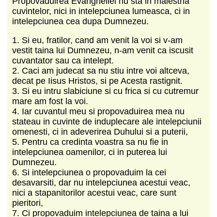
Propovaduirea Evangheliei nu sta in maiestria
cuvintelor, nici in intelepciunea lumeasca, ci in
intelepciunea cea dupa Dumnezeu.
1. Si eu, fratilor, cand am venit la voi si v-am
vestit taina lui Dumnezeu, n-am venit ca iscusit
cuvantator sau ca intelept.
2. Caci am judecat sa nu stiu intre voi altceva,
decat pe Iisus Hristos, si pe Acesta rastignit.
3. Si eu intru slabiciune si cu frica si cu cutremur
mare am fost la voi.
4. Iar cuvantul meu si propovaduirea mea nu
stateau in cuvinte de induplecare ale intelepciunii
omenesti, ci in adeverirea Duhului si a puterii,
5. Pentru ca credinta voastra sa nu fie in
intelepciunea oamenilor, ci in puterea lui
Dumnezeu.
6. Si intelepciunea o propovaduim la cei
desavarsiti, dar nu intelepciunea acestui veac,
nici a stapanitorilor acestui veac, care sunt
pieritori,
7. Ci propovaduim intelepciunea de taina a lui