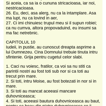
Si aceia, ca sa ia o cununa stricacioasa, iar noi,
nestricacioasa.
26. Eu, deci, asa alerg, nu ca la intamplare. Asa
ma lupt, nu ca lovind in aer,
27. Ci imi chinuiesc trupul meu si il supun robiei;
ca nu cumva, altora propovaduind, eu insumi sa
ma fac netrebnic.
CAPITOLUL 10
Iudeii, in pustie, au cunoscut dreapta asprime a
lui Dumnezeu. Cina Domnului trebuie tinuta intru
sfintenie. Grija pentru cugetul celor slabi.
1. Caci nu voiesc, fratilor, ca voi sa nu stiti ca
parintii nostri au fost toti sub nor si ca toti au
trecut prin mare.
2. Si toti, intru Moise, au fost botezati in nor si in
mare.
3. Si toti au mancat aceeasi mancare
duhovniceasca;
4. Si toti, aceeasi bautura duhovniceasca au baut,
pentru ca beau din piatra duhovniceasca ce ii