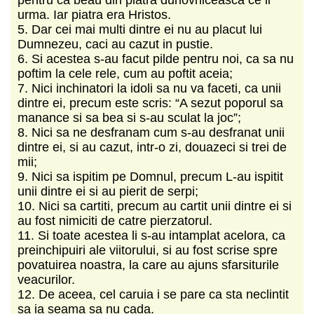
urma. Iar piatra era Hristos.
5. Dar cei mai multi dintre ei nu au placut lui
Dumnezeu, caci au cazut in pustie.
6. Si acestea s-au facut pilde pentru noi, ca sa nu
poftim la cele rele, cum au poftit aceia;
7. Nici inchinatori la idoli sa nu va faceti, ca unii
dintre ei, precum este scris: “A sezut poporul sa
manance si sa bea si s-au sculat la joc”;
8. Nici sa ne desfranam cum s-au desfranat unii
dintre ei, si au cazut, intr-o zi, douazeci si trei de
mii;
9. Nici sa ispitim pe Domnul, precum L-au ispitit
unii dintre ei si au pierit de serpi;
10. Nici sa cartiti, precum au cartit unii dintre ei si
au fost nimiciti de catre pierzatorul.
11. Si toate acestea li s-au intamplat acelora, ca
preinchipuiri ale viitorului, si au fost scrise spre
povatuirea noastra, la care au ajuns sfarsiturile
veacurilor.
12. De aceea, cel caruia i se pare ca sta neclintit
sa ia seama sa nu cada.