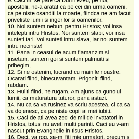
9. Caci mi se pare ca Dumnezeu, pe noi,
apostolii, ne-a aratat ca pe cei din urma oameni,
ca pe niste osanditi la moarte, fiindca ne-am facut
priveliste lumii si ingerilor si oamenilor.
10. Noi suntem nebuni pentru Hristos; voi insa
intelepti intru Hristos. Noi suntem slabi; voi insa
sunteti tari. Voi sunteti intru slava, iar noi suntem
intru necinste!
11. Pana in ceasul de acum flamanzim si
insetam; suntem goi si suntem palmuiti si
pribegim,
12. Si ne ostenim, lucrand cu mainile noastre.
Ocarati fiind, binecuvantam. Prigoniti fiind,
rabdam.
13. Huliti fiind, ne rugam. Am ajuns ca gunoiul
lumii, ca maturatura tuturor, pana astazi.
14. Nu ca sa va rusinez va scriu acestea, ci ca sa
va dojenesc, ca pe niste copii ai mei iubiti.
15. Caci de ati avea zeci de mii de invatatori in
Hristos, totusi nu aveti multi parinti. Caci eu v-am
nascut prin Evanghelie in Iisus Hristos.
16. Deci, va rog, sa-mi fiti mie urmatori, precum si