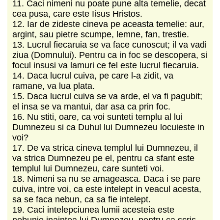
11. Caci nimeni nu poate pune alta temelie, decat
cea pusa, care este Iisus Hristos.
12. Iar de zideste cineva pe aceasta temelie: aur,
argint, sau pietre scumpe, lemne, fan, trestie.
13. Lucrul fiecaruia se va face cunoscut; il va vadi
ziua (Domnului). Pentru ca in foc se descopera, si
focul insusi va lamuri ce fel este lucrul fiecaruia.
14. Daca lucrul cuiva, pe care l-a zidit, va
ramane, va lua plata.
15. Daca lucrul cuiva se va arde, el va fi pagubit;
el insa se va mantui, dar asa ca prin foc.
16. Nu stiti, oare, ca voi sunteti templu al lui
Dumnezeu si ca Duhul lui Dumnezeu locuieste in
voi?
17. De va strica cineva templul lui Dumnezeu, il
va strica Dumnezeu pe el, pentru ca sfant este
templul lui Dumnezeu, care sunteti voi.
18. Nimeni sa nu se amageasca. Daca i se pare
cuiva, intre voi, ca este intelept in veacul acesta,
sa se faca nebun, ca sa fie intelept.
19. Caci intelepciunea lumii acesteia este
nebunie inaintea lui Dumnezeu, pentru ca scris