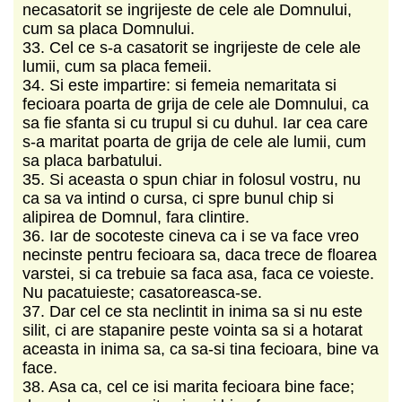
necasatorit se ingrijeste de cele ale Domnului,
cum sa placa Domnului.
33. Cel ce s-a casatorit se ingrijeste de cele ale
lumii, cum sa placa femeii.
34. Si este impartire: si femeia nemaritata si
fecioara poarta de grija de cele ale Domnului, ca
sa fie sfanta si cu trupul si cu duhul. Iar cea care
s-a maritat poarta de grija de cele ale lumii, cum
sa placa barbatului.
35. Si aceasta o spun chiar in folosul vostru, nu
ca sa va intind o cursa, ci spre bunul chip si
alipirea de Domnul, fara clintire.
36. Iar de socoteste cineva ca i se va face vreo
necinste pentru fecioara sa, daca trece de floarea
varstei, si ca trebuie sa faca asa, faca ce voieste.
Nu pacatuieste; casatoreasca-se.
37. Dar cel ce sta neclintit in inima sa si nu este
silit, ci are stapanire peste vointa sa si a hotarat
aceasta in inima sa, ca sa-si tina fecioara, bine va
face.
38. Asa ca, cel ce isi marita fecioara bine face;