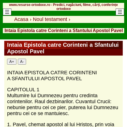
www.resurse-ortodoxe.ro - Predici, rugăciuni, filme, cărți, conferințe
ortodoxe
Acasa
›
Noul testament
›
Intaia Epistola catre Corinteni a Sfantului Apostol Pavel
Intaia Epistola catre Corinteni a Sfantului
Apostol Pavel
A+
A-
INTAIA EPISTOLA CATRE CORINTENI
A SFANTULUI APOSTOL PAVEL
CAPITOLUL 1
Multumire lui Dumnezeu pentru credinta
corintenilor. Raul dezbinarilor. Cuvantul Crucii:
nebunie pentru cei ce pier, puterea lui Dumnezeu
pentru cei ce se mantuiesc.
1. Pavel, chemat apostol al lui Hristos, prin voia