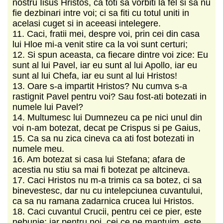
nostru Iisus Hristos, ca toti sa vorbiti la fel si sa nu
fie dezbinari intre voi; ci sa fiti cu totul uniti in
acelasi cuget si in aceeasi intelegere.
11. Caci, fratii mei, despre voi, prin cei din casa
lui Hloe mi-a venit stire ca la voi sunt certuri;
12. Si spun aceasta, ca fiecare dintre voi zice: Eu
sunt al lui Pavel, iar eu sunt al lui Apollo, iar eu
sunt al lui Chefa, iar eu sunt al lui Hristos!
13. Oare s-a impartit Hristos? Nu cumva s-a
rastignit Pavel pentru voi? Sau fost-ati botezati in
numele lui Pavel?
14. Multumesc lui Dumnezeu ca pe nici unul din
voi n-am botezat, decat pe Crispus si pe Gaius,
15. Ca sa nu zica cineva ca ati fost botezati in
numele meu.
16. Am botezat si casa lui Stefana; afara de
acestia nu stiu sa mai fi botezat pe altcineva.
17. Caci Hristos nu m-a trimis ca sa botez, ci sa
binevestesc, dar nu cu intelepciunea cuvantului,
ca sa nu ramana zadarnica crucea lui Hristos.
18. Caci cuvantul Crucii, pentru cei ce pier, este
nebunie; iar pentru noi, cei ce ne mantuim, este