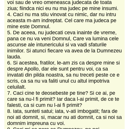
voi sau de vreo omeneasca judecata de toata
ziua; fiindca nici eu nu ma judec pe mine insumi.
4. Caci nu ma stiu vinovat cu nimic, dar nu intru
aceasta m-am indreptat. Cel care ma judeca pe
mine este Domnul.
5. De aceea, nu judecati ceva inainte de vreme,
pana ce nu va veni Domnul, Care va lumina cele
ascunse ale intunericului si va vadi sfaturile
inimilor. Si atunci fiecare va avea de la Dumnezeu
lauda.
6. Si acestea, fratilor, le-am zis ca despre mine si
despre Apollo, dar ele sunt pentru voi, ca sa
invatati din pilda noastra, sa nu treceti peste ce e
scris, ca sa nu va faliti unul cu altul impotriva
celuilalt.
7. Caci cine te deosebeste pe tine? Si ce ai, pe
care sa nu-l fi primit? Iar daca l-ai primit, de ce te
falesti, ca si cum nu l-ai fi primit?
8. Iata, sunteti satui; iata, v-ati imbogatit; fara de
noi ati domnit, si, macar nu ati domnit, ca si noi sa
domnim impreuna cu voi.