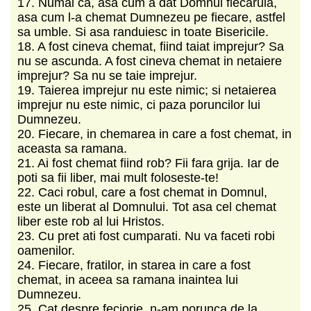
17. Numai ca, asa cum a dat Domnul fiecaruia,
asa cum l-a chemat Dumnezeu pe fiecare, astfel
sa umble. Si asa randuiesc in toate Bisericile.
18. A fost cineva chemat, fiind taiat imprejur? Sa
nu se ascunda. A fost cineva chemat in netaiere
imprejur? Sa nu se taie imprejur.
19. Taierea imprejur nu este nimic; si netaierea
imprejur nu este nimic, ci paza poruncilor lui
Dumnezeu.
20. Fiecare, in chemarea in care a fost chemat, in
aceasta sa ramana.
21. Ai fost chemat fiind rob? Fii fara grija. Iar de
poti sa fii liber, mai mult foloseste-te!
22. Caci robul, care a fost chemat in Domnul,
este un liberat al Domnului. Tot asa cel chemat
liber este rob al lui Hristos.
23. Cu pret ati fost cumparati. Nu va faceti robi
oamenilor.
24. Fiecare, fratilor, in starea in care a fost
chemat, in aceea sa ramana inaintea lui
Dumnezeu.
25. Cat despre feciorie, n-am porunca de la