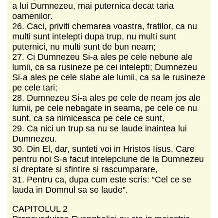
a lui Dumnezeu, mai puternica decat taria
oamenilor.
26. Caci, priviti chemarea voastra, fratilor, ca nu
multi sunt intelepti dupa trup, nu multi sunt
puternici, nu multi sunt de bun neam;
27. Ci Dumnezeu Si-a ales pe cele nebune ale
lumii, ca sa rusineze pe cei intelepti; Dumnezeu
Si-a ales pe cele slabe ale lumii, ca sa le rusineze
pe cele tari;
28. Dumnezeu Si-a ales pe cele de neam jos ale
lumii, pe cele nebagate in seama, pe cele ce nu
sunt, ca sa nimiceasca pe cele ce sunt,
29. Ca nici un trup sa nu se laude inaintea lui
Dumnezeu.
30. Din El, dar, sunteti voi in Hristos Iisus, Care
pentru noi S-a facut intelepciune de la Dumnezeu
si dreptate si sfintire si rascumparare,
31. Pentru ca, dupa cum este scris: “Cel ce se
lauda in Domnul sa se laude”.
CAPITOLUL 2