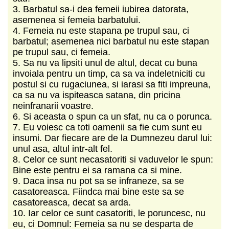
3. Barbatul sa-i dea femeii iubirea datorata,
asemenea si femeia barbatului.
4. Femeia nu este stapana pe trupul sau, ci
barbatul; asemenea nici barbatul nu este stapan
pe trupul sau, ci femeia.
5. Sa nu va lipsiti unul de altul, decat cu buna
invoiala pentru un timp, ca sa va indeletniciti cu
postul si cu rugaciunea, si iarasi sa fiti impreuna,
ca sa nu va ispiteasca satana, din pricina
neinfranarii voastre.
6. Si aceasta o spun ca un sfat, nu ca o porunca.
7. Eu voiesc ca toti oamenii sa fie cum sunt eu
insumi. Dar fiecare are de la Dumnezeu darul lui:
unul asa, altul intr-alt fel.
8. Celor ce sunt necasatoriti si vaduvelor le spun:
Bine este pentru ei sa ramana ca si mine.
9. Daca insa nu pot sa se infraneze, sa se
casatoreasca. Fiindca mai bine este sa se
casatoreasca, decat sa arda.
10. Iar celor ce sunt casatoriti, le poruncesc, nu
eu, ci Domnul: Femeia sa nu se desparta de