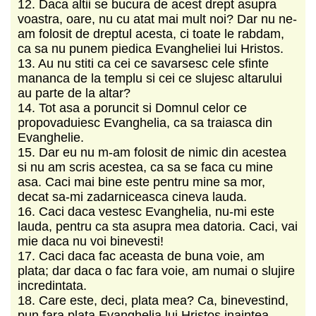
12. Daca altii se bucura de acest drept asupra
voastra, oare, nu cu atat mai mult noi? Dar nu ne-
am folosit de dreptul acesta, ci toate le rabdam,
ca sa nu punem piedica Evangheliei lui Hristos.
13. Au nu stiti ca cei ce savarsesc cele sfinte
mananca de la templu si cei ce slujesc altarului
au parte de la altar?
14. Tot asa a poruncit si Domnul celor ce
propovaduiesc Evanghelia, ca sa traiasca din
Evanghelie.
15. Dar eu nu m-am folosit de nimic din acestea
si nu am scris acestea, ca sa se faca cu mine
asa. Caci mai bine este pentru mine sa mor,
decat sa-mi zadarniceasca cineva lauda.
16. Caci daca vestesc Evanghelia, nu-mi este
lauda, pentru ca sta asupra mea datoria. Caci, vai
mie daca nu voi binevesti!
17. Caci daca fac aceasta de buna voie, am
plata; dar daca o fac fara voie, am numai o slujire
incredintata.
18. Care este, deci, plata mea? Ca, binevestind,
pun fara plata Evanghelia lui Hristos inaintea