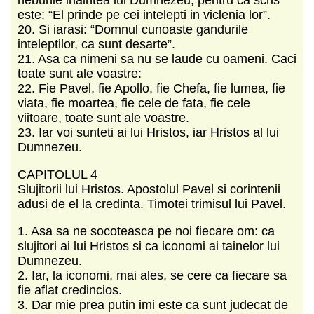
este: “El prinde pe cei intelepti in viclenia lor”.
20. Si iarasi: “Domnul cunoaste gandurile
inteleptilor, ca sunt desarte”.
21. Asa ca nimeni sa nu se laude cu oameni. Caci
toate sunt ale voastre:
22. Fie Pavel, fie Apollo, fie Chefa, fie lumea, fie
viata, fie moartea, fie cele de fata, fie cele
viitoare, toate sunt ale voastre.
23. Iar voi sunteti ai lui Hristos, iar Hristos al lui
Dumnezeu.
CAPITOLUL 4
Slujitorii lui Hristos. Apostolul Pavel si corintenii
adusi de el la credinta. Timotei trimisul lui Pavel.
1. Asa sa ne socoteasca pe noi fiecare om: ca
slujitori ai lui Hristos si ca iconomi ai tainelor lui
Dumnezeu.
2. Iar, la iconomi, mai ales, se cere ca fiecare sa
fie aflat credincios.
3. Dar mie prea putin imi este ca sunt judecat de