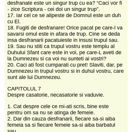
desfranate este un singur trup cu ea? “Caci vor fi
- zice Scriptura - cei doi un singur trup”.
17. Iar cel ce se alipeste de Domnul este un duh
cu El.
18. Fugiti de desfranare! Orice pacat pe care-l va
savarsi omul este in afara de trup. Cine se deda
insa desfranarii pacatuieste in insusi trupul sau.
19. Sau nu stiti ca trupul vostru este templu al
Duhului Sfant care este in voi, pe care-L aveti de
la Dumnezeu si ca voi nu sunteti ai vostri?
20. Caci ati fost cumparati cu pret! Slaviti, dar, pe
Dumnezeu in trupul vostru si in duhul vostru, care
sunt ale lui Dumnezeu.
CAPITOLUL 7
Despre casatorie, necasatorie si vaduvie.
1. Cat despre cele ce mi-ati scris, bine este
pentru om sa nu se atinga de femeie.
2. Dar din cauza desfranarii, fiecare sa-si aiba
femeia sa si fiecare femeie sa-si aiba barbatul
sau.