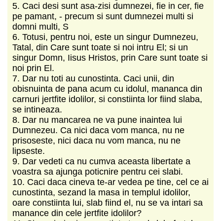
5. Caci desi sunt asa-zisi dumnezei, fie in cer, fie
pe pamant, - precum si sunt dumnezei multi si
domni multi, S
6. Totusi, pentru noi, este un singur Dumnezeu,
Tatal, din Care sunt toate si noi intru El; si un
singur Domn, Iisus Hristos, prin Care sunt toate si
noi prin El.
7. Dar nu toti au cunostinta. Caci unii, din
obisnuinta de pana acum cu idolul, mananca din
carnuri jertfite idolilor, si constiinta lor fiind slaba,
se intineaza.
8. Dar nu mancarea ne va pune inaintea lui
Dumnezeu. Ca nici daca vom manca, nu ne
prisoseste, nici daca nu vom manca, nu ne
lipseste.
9. Dar vedeti ca nu cumva aceasta libertate a
voastra sa ajunga poticnire pentru cei slabi.
10. Caci daca cineva te-ar vedea pe tine, cel ce ai
cunostinta, sezand la masa in templul idolilor,
oare constiinta lui, slab fiind el, nu se va intari sa
manance din cele jertfite idolilor?