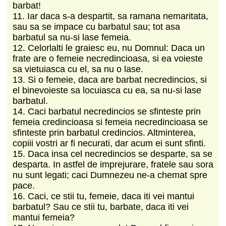
barbat!
11. Iar daca s-a despartit, sa ramana nemaritata,
sau sa se impace cu barbatul sau; tot asa
barbatul sa nu-si lase femeia.
12. Celorlalti le graiesc eu, nu Domnul: Daca un
frate are o femeie necredincioasa, si ea voieste
sa vietuiasca cu el, sa nu o lase.
13. Si o femeie, daca are barbat necredincios, si
el binevoieste sa locuiasca cu ea, sa nu-si lase
barbatul.
14. Caci barbatul necredincios se sfinteste prin
femeia credincioasa si femeia necredincioasa se
sfinteste prin barbatul credincios. Altminterea,
copiii vostri ar fi necurati, dar acum ei sunt sfinti.
15. Daca insa cel necredincios se desparte, sa se
desparta. In astfel de imprejurare, fratele sau sora
nu sunt legati; caci Dumnezeu ne-a chemat spre
pace.
16. Caci, ce stii tu, femeie, daca iti vei mantui
barbatul? Sau ce stii tu, barbate, daca iti vei
mantui femeia?