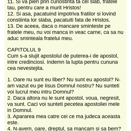
11. Si va pieri prin cunostinta ta cel slab, fratele
tau, pentru care a murit Hristos!
12. Si asa, pacatuind impotriva fratilor si lovind
constiinta lor slaba, pacatuiti fata de Hristos.
13. De aceea, daca o mancare sminteste pe
fratele meu, nu voi manca in veac carne, ca sa nu
aduc sminteala fratelui meu.
CAPITOLUL 9
Cum s-a slujit apostolul de puterea-i de apostol,
intre credinciosi. Indemn la lupta pentru cununa
cea nevestejita.
1. Oare nu sunt eu liber? Nu sunt eu apostol? N-
am vazut eu pe Iisus Domnul nostru? Nu sunteti
voi lucrul meu intru Domnul?
2. Daca altora nu le sunt apostol, voua, negresit,
va sunt. Caci voi sunteti pecetea apostoliei mele
in Domnul.
3. Apararea mea catre cei ce ma judeca aceasta
este.
4. N-avem, oare, dreptul, sa mancam si sa bem?