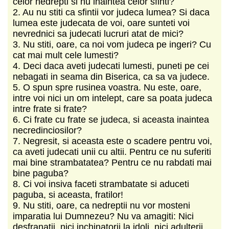
celor nedrepti si nu inaintea celor sfinti?
2. Au nu stiti ca sfintii vor judeca lumea? Si daca
lumea este judecata de voi, oare sunteti voi
nevrednici sa judecati lucruri atat de mici?
3. Nu stiti, oare, ca noi vom judeca pe ingeri? Cu
cat mai mult cele lumesti?
4. Deci daca aveti judecati lumesti, puneti pe cei
nebagati in seama din Biserica, ca sa va judece.
5. O spun spre rusinea voastra. Nu este, oare,
intre voi nici un om intelept, care sa poata judeca
intre frate si frate?
6. Ci frate cu frate se judeca, si aceasta inaintea
necredinciosilor?
7. Negresit, si aceasta este o scadere pentru voi,
ca aveti judecati unii cu altii. Pentru ce nu suferiti
mai bine strambatatea? Pentru ce nu rabdati mai
bine paguba?
8. Ci voi insiva faceti strambatate si aduceti
paguba, si aceasta, fratilor!
9. Nu stiti, oare, ca nedreptii nu vor mosteni
imparatia lui Dumnezeu? Nu va amagiti: Nici
desfranatii, nici inchinatorii la idoli, nici adulterii,