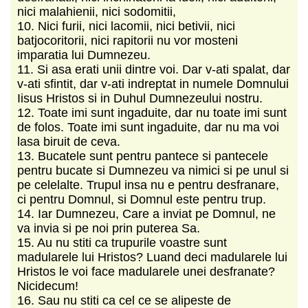
nici malahienii, nici sodomitii,
10. Nici furii, nici lacomii, nici betivii, nici
batjocoritorii, nici rapitorii nu vor mosteni
imparatia lui Dumnezeu.
11. Si asa erati unii dintre voi. Dar v-ati spalat, dar
v-ati sfintit, dar v-ati indreptat in numele Domnului
Iisus Hristos si in Duhul Dumnezeului nostru.
12. Toate imi sunt ingaduite, dar nu toate imi sunt
de folos. Toate imi sunt ingaduite, dar nu ma voi
lasa biruit de ceva.
13. Bucatele sunt pentru pantece si pantecele
pentru bucate si Dumnezeu va nimici si pe unul si
pe celelalte. Trupul insa nu e pentru desfranare,
ci pentru Domnul, si Domnul este pentru trup.
14. Iar Dumnezeu, Care a inviat pe Domnul, ne
va invia si pe noi prin puterea Sa.
15. Au nu stiti ca trupurile voastre sunt
madularele lui Hristos? Luand deci madularele lui
Hristos le voi face madularele unei desfranate?
Nicidecum!
16. Sau nu stiti ca cel ce se alipeste de