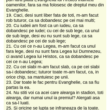
oamenilor, fara sa ma folosesc de dreptul meu din
Evanghelie.
19. Caci, desi sunt liber fata de toti, m-am facut
rob tuturor, ca sa dobandesc pe cei mai multi;
20. Cu iudeii am fost ca un iudeu, ca sa
dobandesc pe iudei; cu cei de sub lege, ca unul
de sub lege, desi eu nu sunt sub lege, ca sa
dobandesc pe cei de sub lege;
21. Cu cei ce n-au Legea, m-am facut ca unul
fara lege, desi nu sunt fara Legea lui Dumnezeu,
ci avand Legea lui Hristos, ca sa dobandesc pe
cei ce n-au Legea;
22. Cu cei slabi m-am facut slab, ca pe cei slabi
sa-i dobandesc; tuturor toate m-am facut, ca, in
orice chip, sa mantuiesc pe unii.
23. Dar toate le fac pentru Evanghelie, ca sa fiu
partas la ea.
24. Nu stiti voi ca acei care alearga in stadion, toti
alearga, dar numai unul ia premiul? Alergati asa
ca sa-l luati.
25. Si oricine se lupta se infraneaza de la toate.