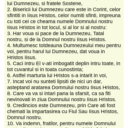
lui Dumnezeu, si fratele Sostene,
2. Bisericii lui Dumnezeu care este in Corint, celor
sfintiti in Iisus Hristos, celor numiti sfinti, impreuna
cu toti cei ce cheama numele Domnului nostru
Iisus Hristos in tot locul, si al lor si al nostru:
3. Har voua si pace de la Dumnezeu, Tatal
nostru, si de la Domnul nostru Iisus Hristos.
4. Multumesc totdeauna Dumnezeului meu pentru
voi, pentru harul lui Dumnezeu, dat voua in
Hristos Iisus.
5. Caci intru El v-ati imbogatit deplin intru toate, in
tot cuvantul si in toata cunostinta;
6. Astfel marturia lui Hristos s-a intarit in voi,
7. Incat voi nu sunteti lipsiti de nici un dar,
asteptand aratarea Domnului nostru Iisus Hristos,
8. Care va va si intari pana la sfarsit, ca sa fiti
nevinovati in ziua Domnului nostru Iisus Hristos.
9. Credincios este Dumnezeu, prin Care ati fost
chemati la impartasirea cu Fiul Sau Iisus Hristos,
Domnul nostru.
10. Va indemn, fratilor, pentru numele Domnului