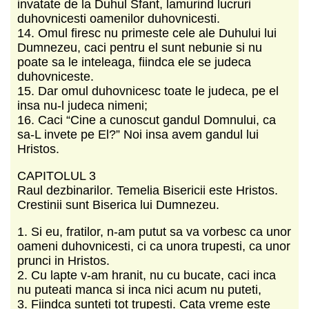
invatate de la Duhul Sfant, lamurind lucruri
duhovnicesti oamenilor duhovnicesti.
14. Omul firesc nu primeste cele ale Duhului lui
Dumnezeu, caci pentru el sunt nebunie si nu
poate sa le inteleaga, fiindca ele se judeca
duhovniceste.
15. Dar omul duhovnicesc toate le judeca, pe el
insa nu-l judeca nimeni;
16. Caci “Cine a cunoscut gandul Domnului, ca
sa-L invete pe El?” Noi insa avem gandul lui
Hristos.
CAPITOLUL 3
Raul dezbinarilor. Temelia Bisericii este Hristos.
Crestinii sunt Biserica lui Dumnezeu.
1. Si eu, fratilor, n-am putut sa va vorbesc ca unor
oameni duhovnicesti, ci ca unora trupesti, ca unor
prunci in Hristos.
2. Cu lapte v-am hranit, nu cu bucate, caci inca
nu puteati manca si inca nici acum nu puteti,
3. Fiindca sunteti tot trupesti. Cata vreme este