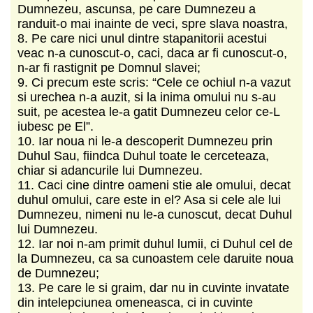
Dumnezeu, ascunsa, pe care Dumnezeu a
randuit-o mai inainte de veci, spre slava noastra,
8. Pe care nici unul dintre stapanitorii acestui
veac n-a cunoscut-o, caci, daca ar fi cunoscut-o,
n-ar fi rastignit pe Domnul slavei;
9. Ci precum este scris: “Cele ce ochiul n-a vazut
si urechea n-a auzit, si la inima omului nu s-au
suit, pe acestea le-a gatit Dumnezeu celor ce-L
iubesc pe El”.
10. Iar noua ni le-a descoperit Dumnezeu prin
Duhul Sau, fiindca Duhul toate le cerceteaza,
chiar si adancurile lui Dumnezeu.
11. Caci cine dintre oameni stie ale omului, decat
duhul omului, care este in el? Asa si cele ale lui
Dumnezeu, nimeni nu le-a cunoscut, decat Duhul
lui Dumnezeu.
12. Iar noi n-am primit duhul lumii, ci Duhul cel de
la Dumnezeu, ca sa cunoastem cele daruite noua
de Dumnezeu;
13. Pe care le si graim, dar nu in cuvinte invatate
din intelepciunea omeneasca, ci in cuvinte