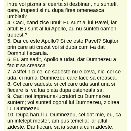
intre voi pizma si cearta si dezbinari, nu sunteti,
oare, trupesti si nu dupa firea omeneasca
umblati?
4. Caci, cand zice unul: Eu sunt al lui Pavel, iar
altul: Eu sunt al lui Apollo, au nu sunteti oameni
trupesti?
5. Dar ce este Apollo? Si ce este Pavel? Slujitori
prin care ati crezut voi si dupa cum i-a dat
Domnul fiecaruia.
6. Eu am sadit, Apollo a udat, dar Dumnezeu a
facut sa creasca.
7. Astfel nici cel ce sadeste nu e ceva, nici cel ce
uda, ci numai Dumnezeu care face sa creasca.
8. Cel care sadeste si cel care uda sunt una si
fiecare isi va lua plata dupa osteneala sa.
9. Caci noi impreuna-lucratori cu Dumnezeu
suntem; voi sunteti ogorul lui Dumnezeu, zidirea
lui Dumnezeu.
10. Dupa harul lui Dumnezeu, cel dat mie, eu, ca
un intelept mester, am pus temelia; iar altul
zideste. Dar fiecare sa ia seama cum zideste;