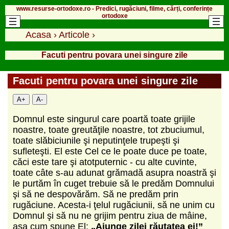
www.resurse-ortodoxe.ro - Predici, rugăciuni, filme, cărți, conferințe
ortodoxe
Acasa
›
Articole
›
Facuti pentru povara unei singure zile
Facuti pentru povara unei singure zile
A+
A-
Domnul este singurul care poartă toate grijile
noastre, toate greutăţile noastre, tot zbuciumul,
toate slăbiciunile şi neputinţele trupeşti şi
sufleteşti. El este Cel ce le poate duce pe toate,
căci este tare şi atotputernic - cu alte cuvinte,
toate câte s-au adunat grămadă asupra noastră şi
le purtăm în cuget trebuie să le predăm Domnului
şi să ne despovărăm. Să ne predăm prin
rugăciune. Acesta-i ţelul rugăciunii, să ne unim cu
Domnul şi să nu ne grijim pentru ziua de mâine,
aşa cum spune El:
„Ajunge zilei răutatea ei!”