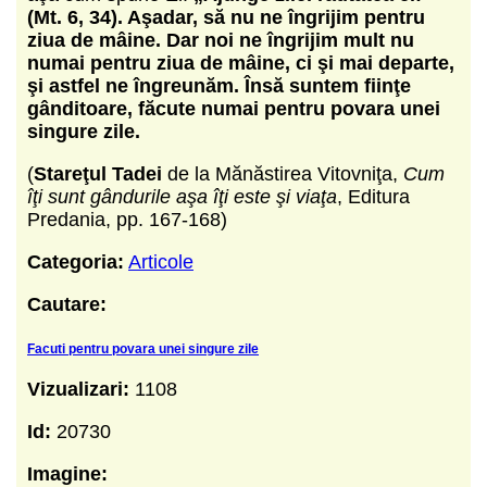
(Mt. 6, 34). Aşadar, să nu ne îngrijim pentru
ziua de mâine. Dar noi ne îngrijim mult nu
numai pentru ziua de mâine, ci şi mai departe,
şi astfel ne îngreunăm. Însă suntem fiinţe
gânditoare, făcute numai pentru povara unei
singure zile.
(
Stareţul Tadei
de la Mănăstirea Vitovniţa,
Cum
îţi sunt gândurile aşa îţi este şi viaţa
, Editura
Predania, pp. 167-168)
Categoria:
Articole
Cautare:
Facuti pentru povara unei singure zile
Vizualizari:
1108
Id:
20730
Imagine: