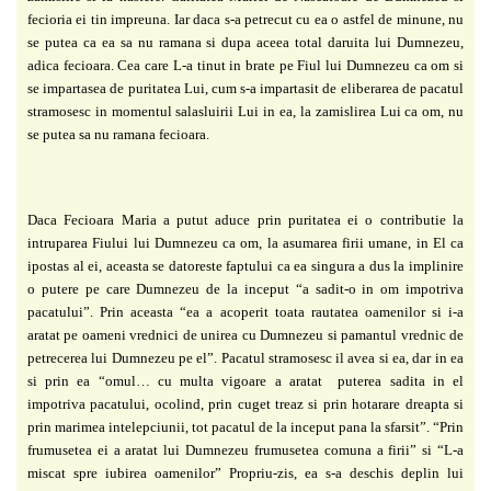
fecioria ei tin impreuna. Iar daca s-a petrecut cu ea o
astfel de minune, nu
se putea ca ea sa nu ramana si dupa aceea total daruita lui Dumnezeu,
adica fecioara. Cea care L-a tinut in brate pe Fiul lui Dumnezeu ca om si
se impartasea de
puritatea Lui, cum s-a impartasit de eliberarea de pacatul
stramosesc in momentul salasluirii
Lui in ea, la zamislirea Lui ca om, nu
se putea sa nu ramana fecioara.
Daca Fecioara Maria a putut aduce prin puritatea ei o contributie la
intruparea Fiului
lui Dumnezeu ca om, la asumarea firii umane, in El ca
ipostas al ei, aceasta se datoreste
faptului ca ea singura a dus la implinire
o putere pe care Dumnezeu de la inceput “a sadit-o in
om impotriva
pacatului”. Prin aceasta “ea a acoperit toata rautatea oamenilor si i-a
aratat pe
oameni vrednici de unirea cu Dumnezeu si pamantul vrednic de
petrecerea lui Dumnezeu pe
el”. Pacatul stramosesc il avea si ea, dar in ea
si prin ea “omul… cu multa vigoare a aratat
puterea sadita in el
impotriva pacatului, ocolind, prin cuget treaz si prin hotarare dreapta si
prin marimea intelepciunii, tot pacatul de la inceput pana la sfarsit”. “Prin
frumusetea ei a
aratat lui Dumnezeu frumusetea comuna a firii” si “L-a
miscat spre iubirea oamenilor”
Propriu-zis, ea s-a deschis deplin lui