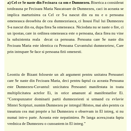
a) Cel ce Se naste din Fecioara ca om e Dumnezeu.
Biserica a considerat
totdeauna pe
Fecioara Maria Nascatoare de Dumnezeu, caci in aceasta se
implica marturisirea ca Cel ce S-a
nascut din ea nu e o persoana
omeneasca deosebita de cea dumnezeiasca, ci Insusi Fiul lui
Dumnezeu
S-a nascut din ea, dupa firea Sa omeneasca. Niciodata nu se naste o fire, ci
un
ipostas, care in ordinea omeneasca este o persoana, daca firea nu vine
la subzistenta reala
decat ca persoana. Persoana care Se naste din
Fecioara Maria este identica cu Persoana
Cuvantului dumnezeiesc, Care
prin intrupare Se face si persoana firii omenesti.
Leontiu de Bizant foloseste un alt argument pentru unitatea Persoanei
care Se naste
din Fecioara Maria, deci pentru faptul ca aceasta Persoana
este Dumnezeu-Cuvantul:
unicitatea Persoanei manifestata in toata
multiplicitatea actelor Ei, in orice amanunt al
manifestarilor Ei.
“Corespunzator dominarii partii dumnezeiesti si urmand cu evlavie
Sfintei
Scripturi, numim Dumnezeu pe intregul Hristos, mai ales pentru ca
trasatura cea mai proprie a
lui Dumnezeu o observam in El intreg, si nu
numai intr-o parte. Aceasta este nepatimirea. Pe
langa aceea,toata fapta
vrednica de Dumnezeu o cunoastem in El intreg.”