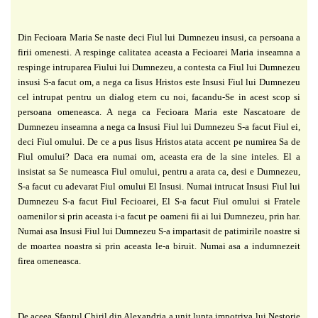
Din Fecioara Maria Se naste deci Fiul lui Dumnezeu insusi, ca persoana a
firii
omenesti. A respinge calitatea aceasta a Fecioarei Maria inseamna a
respinge intruparea Fiului
lui Dumnezeu, a contesta ca Fiul lui Dumnezeu
insusi S-a facut om, a nega ca Iisus Hristos
este Insusi Fiul lui Dumnezeu
cel intrupat pentru un dialog etern cu noi, facandu-Se in acest
scop si
persoana omeneasca. A nega ca Fecioara Maria este Nascatoare de
Dumnezeu
inseamna a nega ca Insusi Fiul lui Dumnezeu S-a facut Fiul ei,
deci Fiul omului. De ce a pus
Iisus Hristos atata accent pe numirea Sa de
Fiul omului? Daca era numai om, aceasta era de la
sine inteles. El a
insistat sa Se numeasca Fiul omului, pentru a arata ca, desi e Dumnezeu,
S-a
facut cu adevarat Fiul omului El Insusi. Numai intrucat Insusi Fiul lui
Dumnezeu S-a facut
Fiul Fecioarei, El S-a facut Fiul omului si Fratele
oamenilor si prin aceasta i-a facut pe
oameni fii ai lui Dumnezeu, prin har.
Numai asa Insusi Fiul lui Dumnezeu S-a impartasit de
patimirile noastre si
de moartea noastra si prin aceasta le-a biruit. Numai asa a indumnezeit
firea omeneasca.
De aceea Sfantul Chiril din Alexandria a unit lupta impotriva lui Nestorie