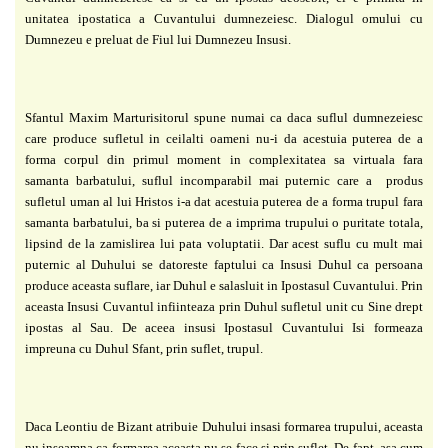
unitatea ipostatica a Cuvantului dumnezeiesc. Dialogul omului cu
Dumnezeu e
preluat de Fiul lui Dumnezeu Insusi.
Sfantul Maxim Marturisitorul spune numai ca daca suflul dumnezeiesc
care produce
sufletul in ceilalti oameni nu-i da acestuia puterea de a
forma corpul din primul moment in
complexitatea sa virtuala fara
samanta barbatului, suflul incomparabil mai puternic care a
produs
sufletul uman al lui Hristos i-a dat acestuia puterea de a forma trupul fara
samanta
barbatului, ba si puterea de a imprima trupului o puritate totala,
lipsind de la zamislirea lui
pata voluptatii. Dar acest suflu cu mult mai
puternic al Duhului se datoreste faptului ca
Insusi Duhul ca persoana
produce aceasta suflare, iar Duhul e salasluit in Ipostasul
Cuvantului. Prin
aceasta Insusi Cuvantul infiinteaza prin Duhul sufletul unit cu Sine drept
ipostas al Sau. De aceea insusi Ipostasul Cuvantului Isi formeaza
impreuna cu Duhul Sfant, prin suflet, trupul.
Daca Leontiu de Bizant atribuie Duhului insasi formarea trupului, aceasta
nu inseamna
ca formarea aceasta nu se face si prin suflet. De fapt, asa cum