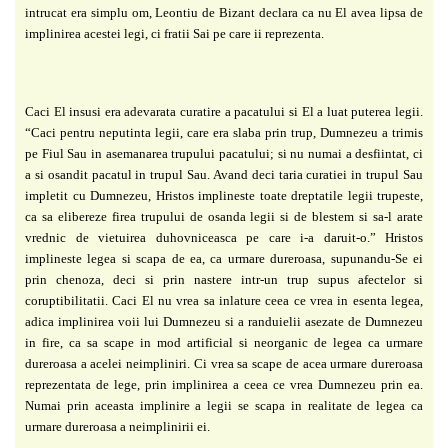
intrucat era simplu om, Leontiu de
Bizant declara ca nu El avea lipsa de
implinirea acestei legi, ci fratii Sai pe care ii reprezenta.
Caci El insusi era adevarata curatire a pacatului si El a luat puterea legii.
“Caci pentru
neputinta legii, care era slaba prin trup, Dumnezeu a trimis
pe Fiul Sau in asemanarea trupului
pacatului; si nu numai a desfiintat, ci
a si osandit pacatul in trupul Sau. Avand deci taria
curatiei in trupul Sau
impletit cu Dumnezeu, Hristos implineste toate dreptatile legii trupeste,
ca sa elibereze firea trupului de osanda legii si de blestem si sa-l arate
vrednic de vietuirea
duhovniceasca pe care i-a daruit-o.” Hristos
implineste legea si scapa de ea, ca urmare
dureroasa, supunandu-Se ei
prin chenoza, deci si prin nastere intr-un trup supus afectelor si
coruptibilitatii. Caci El nu vrea sa inlature ceea ce vrea in esenta legea,
adica implinirea voii
lui Dumnezeu si a randuielii asezate de Dumnezeu
in fire, ca sa scape in mod artificial si
neorganic de legea ca urmare
dureroasa a acelei neimpliniri. Ci vrea sa scape de acea urmare
dureroasa
reprezentata de lege, prin implinirea a ceea ce vrea Dumnezeu prin ea.
Numai prin
aceasta implinire a legii se scapa in realitate de legea ca
urmare dureroasa a neimplinirii ei.