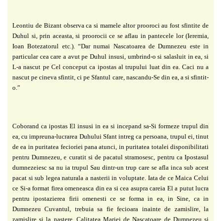
Leontiu de Bizant observa ca si mamele altor prooroci au fost sfintite de
Duhul si, prin
aceasta, si proorocii ce se aflau in pantecele lor (Ieremia,
Ioan Botezatorul etc.). “Dar numai
Nascatoarea de Dumnezeu este in
particular cea care a avut pe Duhul insusi, umbrind-o si
salasluit in ea, si
L-a nascut pe Cel conceput ca ipostas al trupului luat din ea. Caci nu a
nascut
pe cineva sfintit, ci pe Sfantul care, nascandu-Se din ea, a si sfintit-
o.”
Coborand ca ipostas El insusi in ea si incepand sa-Si formeze trupul din
ea, cu
impreuna-lucrarea Duhului Sfant intreg ca persoana, trupul ei, tinut
de ea in puritatea fecioriei
pana atunci, in puritatea totalei disponibilitati
pentru Dumnezeu, e curatit si de pacatul
stramosesc, pentru ca Ipostasul
dumnezeiesc sa nu ia trupul Sau dintr-un trup care se afla inca
sub acest
pacat si sub legea naturala a nasterii in voluptate.
Iata de ce Maica Celui
ce Si-a format firea omeneasca din ea si cea asupra careia El a
putut lucra
pentru ipostazierea firii omenesti ce se forma in ea, in Sine, ca in
Dumnezeu
Cuvantul, trebuia sa fie fecioara inainte de zamislire, la
zamislire si la nastere. Calitatea
Mariei de Nascatoare de Dumnezeu si