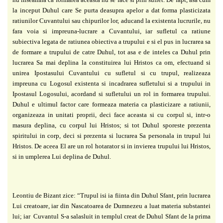
la inceput Duhul care Se purta
deasupra apelor a dat forma plasticizata
ratiunilor Cuvantului sau chipurilor lor, aducand la
existenta lucrurile, nu
fara voia si impreuna-lucrare a Cuvantului, iar sufletul ca ratiune
subiectiva legata de ratiunea obiectiva a trupului e si el pus in lucrarea sa
de formare a
trupului de catre Duhul, tot asa e de inteles ca Duhul prin
lucrarea Sa mai deplina la
constituirea lui Hristos ca om, efectuand si
unirea Ipostasului Cuvantului cu sufletul si cu
trupul, realizeaza
impreuna cu Logosul existenta si incadrarea sufletului si a trupului in
Ipostasul Logosului, acordand si sufletului un rol in formarea trupului.
Duhul e ultimul factor care formeaza materia ca plasticizare a ratiunii,
organizeaza in unitati proprii, deci face aceasta si cu corpul si, intr-o
masura deplina, cu corpul lui Hristos; si tot Duhul sporeste prezenta
spiritului in corp, deci si prezenta si lucrarea Sa personala in trupul lui
Hristos. De aceea El are un rol hotarator si in invierea trupului lui Hristos,
si in umplerea Lui deplina de Duhul.
Leontiu de Bizant zice: “Trupul isi ia fiinta din Duhul Sfant, prin
lucrarea
Lui creatoare, iar din Nascatoarea de Dumnezeu a luat materia substantei
lui; iar
Cuvantul S-a salasluit in templul creat de Duhul Sfant de la prima