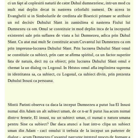
ci un fapt al coplesirii naturii de catre Duhul dumnezeiesc, intr-un mod cu
mult mai deplin decat in nasterea celorlalti oameni. De aceea in
Evanghelii si in Simbolurile
de credinta ale Bisericii primare se atribuie
un rol decisiv Duhului Sfant in zamislirea si
nasterea Fiului lui
Dumnezeu ca om. Omul se constituie in mod deplin inca de la inceputul
existentei sale prin suflarea de viata a lui Dumnezeu, adica prin Duhul
Sfant. Cu atat mai mult
Se constituie acum Cuvantul lui Dumnezeu ca om
prin impreuna-lucrarea Duhului Sfant. Prin
lucrarea Duhului Sfant omul
se constituie ca subiect, prin care se afirma spiritul, ca un factor
superior
fata de natura, deci nu ca obiect; prin lucrarea Duhului Sfant omul e
chemat la un
dialog cu Logosul. In Hristos omul afla implinirea suprema
in identitatea sa, ca subiect, cu
Logosul, ca subiect divin, prin prezenta
Duhului Insusi ca persoana.
Sfintii Parinti observa ca daca la inceput Dumnezeu a putut lua El Insusi
numai din
Adam un alt subiect uman, de ce n-ar fi putut lua acum numai
dintr-o femeie, El insusi, nu un
subiect uman, ci numai o natura umana
pentru Sine ca subiect? Dar daca atunci a luat intr-o
clipa un subiect
uman din Adam - caci omului ii trebuia de la inceput un partener de
dialog -,
acum Dumnezeu Cuvantul parcurge intregul proces de formare a