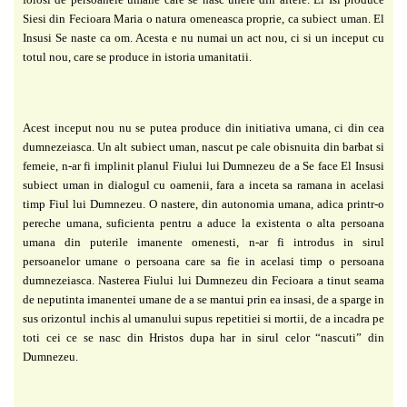
Siesi din
Fecioara Maria o natura omeneasca proprie, ca subiect uman. El
Insusi Se naste ca om. Acesta
e nu numai un act nou, ci si un inceput cu
totul nou, care se produce in istoria umanitatii.
Acest inceput nou nu se putea produce din initiativa umana, ci din cea
dumnezeiasca.
Un alt subiect uman, nascut pe cale obisnuita din barbat si
femeie, n-ar fi implinit
planul Fiului lui Dumnezeu de a Se face El Insusi
subiect uman in dialogul cu oamenii, fara a
inceta sa ramana in acelasi
timp Fiul lui Dumnezeu. O nastere, din autonomia umana, adica
printr-o
pereche umana, suficienta pentru a aduce la existenta o alta persoana
umana din
puterile imanente omenesti, n-ar fi introdus in sirul
persoanelor umane o persoana care sa fie
in acelasi timp o persoana
dumnezeiasca. Nasterea Fiului lui Dumnezeu din Fecioara a tinut
seama
de neputinta imanentei umane de a se mantui prin ea insasi, de a sparge in
sus orizontul
inchis al umanului supus repetitiei si mortii, de a incadra pe
toti cei ce se nasc din Hristos
dupa har in sirul celor “nascuti” din
Dumnezeu.