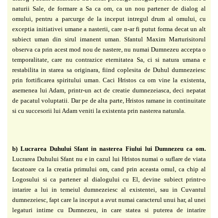
naturii Sale, de formare a Sa
ca om, ca un nou partener de dialog al
omului, pentru a parcurge de la inceput intregul drum
al omului, cu
exceptia initiativei umane a nasterii, care n-ar fi putut forma decat un alt
subiect
uman din sirul imanent uman. Sfantul Maxim Marturisitorul
observa ca prin acest mod nou de
nastere, nu numai Dumnezeu accepta o
temporalitate, care nu contrazice eternitatea Sa, ci si
natura umana e
restabilita in starea sa originara, fiind coplesita de Duhul dumnezeiesc
prin
fortificarea spiritului uman. Caci Hristos ca om vine la existenta,
asemenea lui Adam,
printr-un act de creatie dumnezeiasca, deci nepatat
de pacatul voluptatii. Dar pe de alta parte,
Hristos ramane in continuitate
si cu succesorii lui Adam veniti la existenta prin nasterea
naturala.
b) Lucrarea Duhului Sfant in nasterea Fiului lui Dumnezeu ca om.
Lucrarea Duhului
Sfant nu e in cazul lui Hristos numai o suflare de viata
facatoare ca la creatia primului om,
cand prin aceasta omul, ca chip al
Logosului si ca partener al dialogului cu El, devine subiect
printr-o
intarire a lui in temeiul dumnezeiesc al existentei, sau in Cuvantul
dumnezeiesc, fapt
care la inceput a avut numai caracterul unui har, al unei
legaturi intime cu Dumnezeu, in care
statea si puterea de intarire