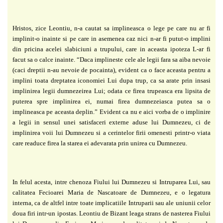
Hristos, zice Leontiu, n-a cautat sa implineasca o lege pe care nu ar fi
implinit-o inainte si pe
care in asemenea caz nici n-ar fi putut-o implini
din pricina acelei slabiciuni a trupului, care in
aceasta ipoteza L-ar fi
facut sa o calce inainte.
“Daca implineste cele ale legii fara sa aiba nevoie
(caci dreptii n-au nevoie de
pocainta), evident ca o face aceasta pentru a
implini toata dreptatea iconomiei Lui dupa trup,
ca sa arate prin insasi
implinirea legii dumnezeirea Lui; odata ce firea trupeasca era lipsita de
puterea spre implinirea ei, numai firea dumnezeiasca putea sa o
implineasca pe aceasta
deplin.” Evident ca nu e aici vorba de o implinire
a legii in sensul unei satisfaceri externe
aduse lui Dumnezeu, ci de
implinirea voii lui Dumnezeu si a cerintelor firii omenesti printr-o
viata
care readuce firea la starea ei adevarata prin unirea cu Dumnezeu.
In felul acesta, intre chenoza Fiului lui Dumnezeu si Intruparea Lui, sau
calitatea
Fecioarei Maria de Nascatoare de Dumnezeu, e o legatura
interna, ca de altfel intre toate
implicatiile Intruparii sau ale uniunii celor
doua firi intr-un ipostas. Leontiu de Bizant leaga
strans de nasterea Fiului