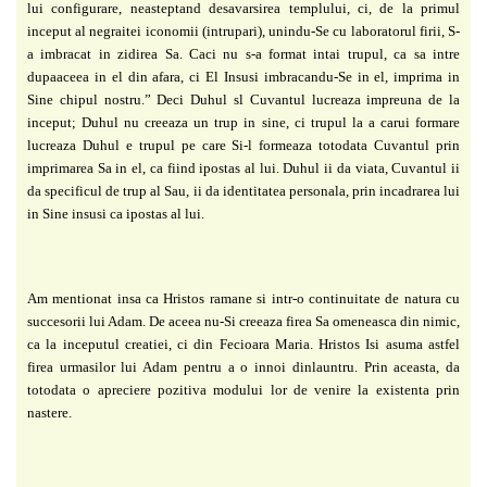
lui configurare, neasteptand
desavarsirea templului, ci, de la primul
inceput al negraitei iconomii (intrupari), unindu-Se cu laboratorul firii, S-
a imbracat in zidirea Sa. Caci nu s-a format intai trupul, ca sa intre
dupaaceea in el din afara, ci El Insusi imbracandu-Se in el, imprima in
Sine chipul nostru.” Deci Duhul sl Cuvantul lucreaza impreuna de la
inceput; Duhul nu creeaza un trup in sine, ci trupul la a carui formare
lucreaza Duhul e trupul pe care Si-l formeaza totodata Cuvantul prin
imprimarea Sa in el, ca fiind ipostas al lui. Duhul ii da viata, Cuvantul ii
da specificul de trup
al Sau, ii da identitatea personala, prin incadrarea lui
in Sine insusi ca ipostas al lui.
Am mentionat insa ca Hristos ramane si intr-o continuitate de natura cu
succesorii lui
Adam. De aceea nu-Si creeaza firea Sa omeneasca din nimic,
ca la inceputul creatiei, ci din
Fecioara Maria. Hristos Isi asuma astfel
firea urmasilor lui Adam pentru a o innoi dinlauntru.
Prin aceasta, da
totodata o apreciere pozitiva modului lor de venire la existenta prin
nastere.