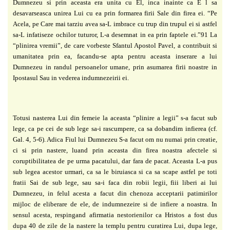
Dumnezeu si prin aceasta era unita cu El, inca inainte ca
E l sa
desavarseasca unirea Lui cu ea prin formarea firii Sale din firea ei. “Pe
Acela, pe Care
mai tarziu avea sa-L imbrace cu trup din trupul ei si astfel
sa-L infatiseze ochilor tuturor, L-a
desemnat in ea prin faptele ei.”91 La
“plinirea vremii”, de care vorbeste Sfantul Apostol Pavel,
a contribuit si
umanitatea prin ea, facandu-se apta pentru aceasta inserare a lui
Dumnezeu in
randul persoanelor umane, prin asumarea firii noastre in
Ipostasul Sau in vederea
indumnezeirii ei.
Totusi nasterea Lui din femeie la aceasta “plinire a legii” s-a facut sub
lege, ca pe cei
de sub lege sa-i rascumpere, ca sa dobandim infierea (cf.
Gal. 4, 5-6). Adica Fiul lui
Dumnezeu S-a facut om nu numai prin creatie,
ci si prin nastere, luand prin aceasta din firea
noastra afectele si
coruptibilitatea de pe urma pacatului, dar fara de pacat. Aceasta L-a pus
sub
legea acestor urmari, ca sa le biruiasca si ca sa scape astfel pe toti
fratii Sai de sub lege, sau
sa-i faca din robii legii, fiii liberi ai lui
Dumnezeu, in felul acesta a facut din chenoza
acceptarii patimirilor
mijloc de eliberare de ele, de indumnezeire si de infiere a noastra.
In
sensul acesta, respingand afirmatia nestorienilor ca Hristos a fost dus
dupa 40 de
zile de la nastere la templu pentru curatirea Lui, dupa lege,