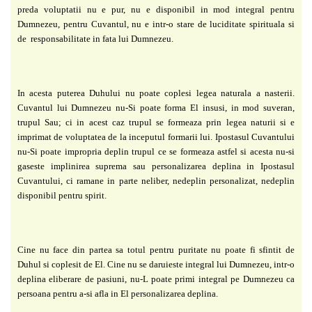
preda voluptatii nu e pur, nu e disponibil in mod
integral pentru
Dumnezeu, pentru Cuvantul, nu e intr-o stare de luciditate spirituala si
de
responsabilitate in fata lui Dumnezeu.
In acesta puterea Duhului nu poate coplesi legea
naturala a nasterii.
Cuvantul lui Dumnezeu nu-Si poate forma El insusi, in mod suveran,
trupul Sau; ci in acest caz trupul se formeaza prin legea naturii si e
imprimat de voluptatea de
la inceputul formarii lui. Ipostasul Cuvantului
nu-Si poate impropria deplin trupul ce se
formeaza astfel si acesta nu-si
gaseste implinirea suprema sau personalizarea deplina in
Ipostasul
Cuvantului, ci ramane in parte neliber, nedeplin personalizat, nedeplin
disponibil
pentru spirit.
Cine nu face din partea sa totul pentru puritate nu poate fi sfintit de
Duhul si coplesit
de El. Cine nu se daruieste integral lui Dumnezeu, intr-o
deplina eliberare de pasiuni, nu-L
poate primi integral pe Dumnezeu ca
persoana pentru a-si afla in El personalizarea deplina.