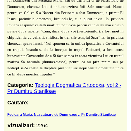
lui Dumnezeu din Fecioara Maria, sau de calitatea ei de Nascatoare
de
Dumnezeu, chenoza Lui si indumnezeirea firii Sale omenesti. Numai
pentru ca Cel ce S-a
Nascut din Fecioara a fost Dumnezeu, a primit El
Insusi patimirile omenesti, biruindu-le, si a
putut invia. In privinta
Invierii el spune: ceilalti morti nu pot invia pentru ca in ei nu mai e
nici o
putere dupa moarte. “Cum, daca, dupa voi (nestorienilor), a fost mort in
chip identic cu
ceilalti, a ridicat in trei zile templul Sau?” Iar in privinta
chenozei spune iarasi: “Noi spunem
ca in unirea ipostatica a Cuvantului
cu trupul, facandu-se de la inceput in trupul Fecioarei, a
fost totusi
bunavointa Cuvantului de a-Si face saraca in toata vietuirea Lui cu trupul
marirea
Sa naturala (dumnezeiasca), pentru ca nu prin rapire sau pe
nedrept sa-Si inalte la dreptate
prin vietuire neprihanita omenitate unita
cu El, dupa moartea trupului.”
Categoria:
Teologia Dogmatica Ortodoxa, vol 2 -
Pr Dumitru Staniloae
Cautare:
Fecioara Maria, Nascatoare de Dumnezeu :: Pr Dumitru Staniloae
Vizualizari:
2264