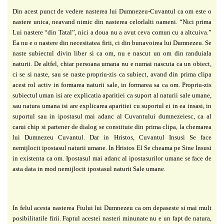
Din acest punct de vedere nasterea lui Dumnezeu-Cuvantul ca om este o
nastere unica,
neavand nimic din nasterea celorlalti oameni. “Nici prima
Lui nastere “din Tatal”, nici a doua
nu a avut ceva comun cu a altcuiva.”
Ea nu e o nastere din necesitatea firii, ci din
bunavoirea lui Dumnezeu. Se
naste subiectul divin liber si ca om, nu e nascut un om din
randuiala
naturii. De altfel, chiar persoana umana nu e numai nascuta ca un obiect,
ci se si
naste, sau se naste propriu-zis ca subiect, avand din prima clipa
acest rol activ in formarea
naturii sale, in formarea sa ca om. Propriu-zis
subiectul uman isi are explicatia aparitiei ca
suport al naturii sale umane,
sau natura umana isi are explicarea aparitiei cu suportul ei in ea
insasi, in
suportul sau in ipostasul mai adanc al Cuvantului dumnezeiesc, ca al
carui chip si
partener de dialog se constituie din prima clipa, la chemarea
lui Dumnezeu Cuvantul. Dar in
Hristos, Cuvantul Insusi Se face
nemijlocit ipostasul naturii umane. In Hristos El Se cheama
pe Sine Insusi
in existenta ca om. Ipostasul mai adanc al ipostasurilor umane se face de
asta
data in mod nemijlocit ipostasul naturii Sale umane.
In felul acesta nasterea Fiului lui
Dumnezeu ca om depaseste si mai mult
posibilitatile firii. Faptul acestei nasteri minunate nu e
un fapt de natura,