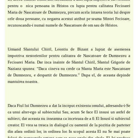
pentru o
nica persoana in Hristos cu lupta pentru calitatea Fecioarei
Maria de Nascatoare de
Dumnezeu, precum acela intarea teoria lui despre
cele doua persoane, cu negarea acestui
atribut pe seama Sfintei Fecioare,
recunoscandu-i numai numele de Nascatoare de om sau de
Hristos.
Urmand Sfantului Chiril, Leontiu de Bizant a luptat de asemenea
impotriva
nestorienilor pentru calitatea de Nascatoare de Dumnezeu a
Fecioarei Maria.
Dar inca inainte de Sfantul Chiril, Sfantul Grigorie de
Nazianz spunea: “Daca cineva
nu crede ca Sfanta Maria este Nascatoare
de Dumnezeu, e despartit de Dumnezeu.” Dupa el,
de aceasta depinde
mantuirea noastra.
Daca Fiul lui Dumnezeu a dat la inceput existenta omului, adresandu-i-Se
ca unui
alter-ego al subiectului Sau, acum Se face El insusi un astfel de
subiect; dar aceasta nu
inseamna ca inceteaza de a fi El Insusi si subiectul
creator. El vrea sa treaca in dialogul cu
oamenii de la pozitia de partener
din afara ordinii lor, in ordinea lor. In scopul acesta El nu Se
mai poate
folosi de persoanele umane care se nasc unele din altele. El Isi produce