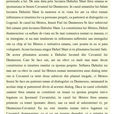
personala a lui. De asta data prin lucrarea Duhului Sfant firea
umana se
ipostaziaza in Insusi Cuvantul lui Dumnezeu. In cazul urmasilor lui Adam
lucrarea
Duhului Sfant la nasterea si in viata lor are ca efect numai
infiintarea si intarirea lor ca
persoane proprii, ca parteneri ai dialogului cu
Logosul. In cazul lui Hristos, Insusi Fiul lui
Dumnezeu Se face subiectul
firii umane prin lucrarea Duhului Sfant. La constituirea lui
Hristos, Duhul
dumnezeiesc ca suflare de viata nu Se mai comunica numai cu masura, ci
in
intregime, si nu mai intalneste in infiintarea sufletului sau intregului
om ca chip al lui Hristos
o initiativa umana, care poarta in ea si pata
voluptatii. Acum lucreaza singur Duhul Sfant si in
plinatatea lucrarii Sale.
De aceea plinatatea aceasta a Duhului lucrand din Cuvantul lui
Dumnezeu Care Se face om, are un efect cu mult mai mare decat
constituirea si intarirea
omului ca ipostas propriu.
Suflarea Duhului nu
mai are ca efect in cazul lui Hristos numai intemeierea unui
dialog intre
om si Cuvantul ca intre doua subiecte din planuri inegale, ci Hristos
Insusi Se face
un partener uman al dialogului cu Dumnezeu, ramanand in
acelasi timp si partenerul divin al
acestui dialog. Daca in cazul celorlalti
oameni firea umana se constituie ea insasi ca ipostas
propriu intr-o
legatura cu Ipostasul Cuvantului, in cazul lui Hristos firea umana
primeste ca
temei ipostatic direct, sau ca mod al subzistentei ei, pe
Dumnezeu-Cuvantul. Ea nu este
intarita numai intr-o legatura cu
Cuvantul dumnezeiesc ca si cu un ipostas deosebit, ci e
primita in