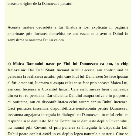
aceasta origine de la Dumnezeu pacatul.
Aceasta nastere deosebita a lui Hristos a fost explicata in paginile
anterioare prin
lucrarea deosebita ce am vazut ca a avut-o Duhul in
zamislirea si nasterea Fiului ca om.
c) Maica Domnului naste pe Fiul lui Dumnezeu ca om, in chip
feciorelnic.
Dar Duhul
Sfant, lucrand in felul acesta, sau contribuind ca
persoana la realizarea actului prin care Fiul
lui Dumnezeu Se face ipostas
al firii omenesti, lucreaza si asupra celei ce se face prin aceasta
Maica Lui,
asa cum lucreaza si Cuvantul Insusi, Care isi formeaza firea omeneasca
din ea tot
ca persoana. Dar eficienta Duhului asupra cuiva e in proportie
cu puritatea, sau cu
disponibilitatea celui asupra caruia Duhul lucreaza.
Caci puritatea inseamna disponibilitate
nemicsorata pentru Dumnezeu,
inseamna angajarea integrala in dialogul cu Dumnezeu, in
rolul celui ce
raspunde si se daruieste. Maica Domnului se daruieste deplin Cuvantului,
nu
numai prin Cuvant, ci prin punerea sa integrala la dispozitia Lui.
Duhul poate coplesi astfel in
ea deplin legea naturala a nasterii. Cine se