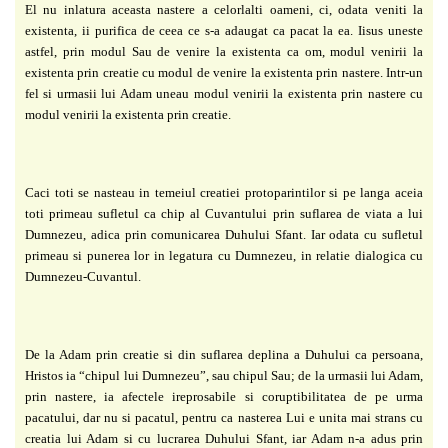
El nu inlatura aceasta nastere a celorlalti oameni, ci, odata veniti la
existenta, ii purifica de
ceea ce s-a adaugat ca pacat la ea.
Iisus uneste
astfel, prin modul Sau de venire la existenta ca om, modul venirii la
existenta prin creatie cu modul de venire la existenta prin nastere. Intr-un
fel si urmasii lui Adam uneau modul venirii la existenta prin nastere cu
modul venirii la existenta prin creatie.
Caci toti se nasteau in temeiul creatiei protoparintilor si pe langa aceia
toti primeau sufletul ca chip al Cuvantului prin suflarea de viata a lui
Dumnezeu, adica prin comunicarea Duhului Sfant. Iar odata cu sufletul
primeau si punerea lor in legatura cu Dumnezeu, in relatie dialogica cu
Dumnezeu-Cuvantul.
De la Adam prin creatie si din suflarea deplina a Duhului ca persoana,
Hristos ia
“chipul lui Dumnezeu”, sau chipul Sau; de la urmasii lui Adam,
prin nastere, ia afectele
ireprosabile si coruptibilitatea de pe urma
pacatului, dar nu si pacatul, pentru ca nasterea Lui e unita mai strans cu
creatia lui Adam si cu lucrarea Duhului Sfant, iar Adam n-a adus prin