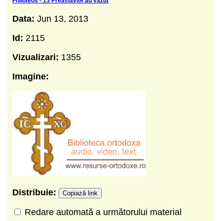
Fhiloteos - 13 Preaslavite au vazut
Data:
Jun 13, 2013
Id:
2115
Vizualizari:
1355
Imagine:
Distribuie:
Copiază link
Redare automată a următorului material